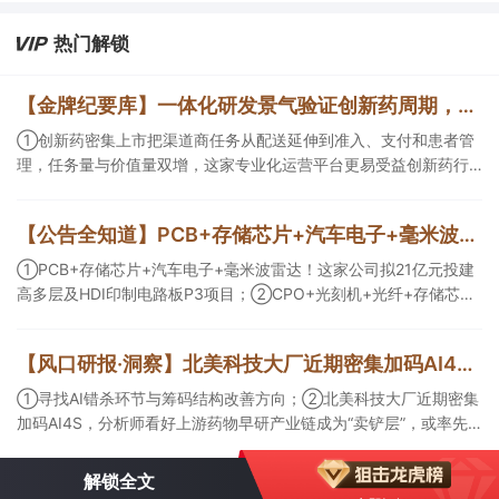
业从0到1的估值重估红利。
热门解锁
【金牌纪要库】一体化研发景气验证创新药周期，商业渠道与AI科研设备同步扩容
①创新药密集上市把渠道商任务从配送延伸到准入、支付和患者管
理，任务量与价值量双增，这家专业化运营平台更易受益创新药行
业爆发；②AI正在优化创新药研发效率以及提供更多可能性，且已
有部分企业形成项目收益，这几家企业为其中的代表；③AI创新药
【公告全知道】PCB+存储芯片+汽车电子+毫米波雷达！公司拟21亿元投建高多层及HDI印制电路板P3项目
研发会带动数据生产与分析设备、生物工艺与制药装备等需求，管
线推进后这一类企业会随产业节奏随后受益。
①PCB+存储芯片+汽车电子+毫米波雷达！这家公司拟21亿元投建
高多层及HDI印制电路板P3项目；②CPO+光刻机+光纤+存储芯
片！这家公司拟定增募资不超10亿元用于高端光互联核心光学元器
件项目等；③存储芯片+光刻胶+先进封装！公司已实现5N5纯度高
【风口研报·洞察】北美科技大厂近期密集加码AI4S，分析师看好上游药物早研产业链成为“卖铲层”，或率先受益于模型训练带来的需求井喷；寻找AI错杀环节与筹码结构改善方向
纯六氟化钨量产。
①寻找AI错杀环节与筹码结构改善方向；②北美科技大厂近期密集
加码AI4S，分析师看好上游药物早研产业链成为“卖铲层”，或率先
受益于模型训练带来的需求井喷；③今日全市场机构研报共发布
334篇，九安医疗评级得到上调，28家公司获得首度覆盖，其中欧
解锁全文
圣电气、思瑞浦获新财富分析师深度覆盖；④在个股机构关注度排