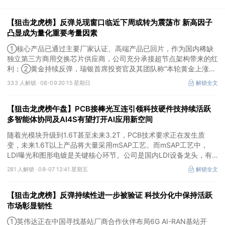
【狙击龙虎榜】反弹兑现窗口临近下周或转为震荡市 新高因子
凸显成为量化重要考量因素
①核心产品已通过主要厂家认证、高端产品已回片，作为国内稀缺
独立第三方商用交换芯片供应商，公司充分承接超节点架构带来的红
利；②黄金持续反弹，瑞银首席投资官及其团队称“本轮黄金上涨行
情拥有基本面支撑，预计2027年上半年金价将向每盎司5000美元迈
333 人解锁 ·
08-09 20:15 星期日
解锁全文
进”。
【狙击龙虎榜午盘】PCB接棒光互连引领科技硬件技持续活跃
多智能体协同及AI4S有望打开AI应用新空间
随着光模块升级到1.6T甚至未来3.2T，PCB技术要求正在发生质
变，未来1.6T以上产品将大量采用mSAP工艺。而mSAP工艺中，
LDI曝光和图形电镀是关键核心环节。公司是国内LDI设备龙头，有
望凭借其解析度更高的LDI技术，成为不可或缺的关键“铲子股”。
281 人解锁 ·
08-07 12:41 星期五
解锁全文
【狙击龙虎榜】反弹持续性进一步被验证 科技分化中保持活跃
市场彰显韧性
①英伟达正在中国寻找基站厂商合作伙伴布局6G AI-RAN基站开