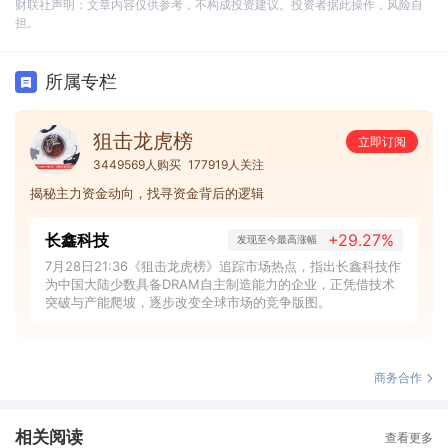
财联社声明：文章内容仅供参考，不构成投资建议。投资者据此操作，风险自
担。
所属专栏
狙击龙虎榜
立即订阅
3449569人购买
177919人关注
揭秘主力资金动向，找寻资金背后的逻辑
长鑫科技
+29.27%
发现至今最高涨幅
7月28日21:36《狙击龙虎榜》追踪市场热点，指出长鑫科技作
为中国大陆少数具备DRAM自主制造能力的企业，正凭借技术
突破与产能爬坡，逐步改变全球市场的竞争版图。
商务合作
相关阅读
查看更多