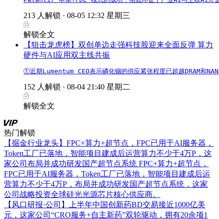
213 人解锁 ·
08-05 12:32 星期三
解锁全文
【狙击龙虎榜】双创单边走强科技股迎来全面反弹 算力
硬件与AI应用双主线共振
①近期Lumentum CEO表示磷化铟的供应紧张程度已超越DRA
152 人解锁 ·
08-04 21:40 星期二
解锁全文
热门解锁
【掘金行业龙头】FPC+算力+超节点，FPC已用于AI服务器，
Token工厂已落地，智能项目建成后运营算力不少于4万P，这
家公司布局并成功研发国产超节点系统
FPC+算力+超节点，
FPC已用于AI服务器，Token工厂已落地，智能项目建成后运
营算力不少于4万P，布局并成功研发国产超节点系统，这家
公司战略投资全球硅光光源芯片核心供应商。
【风口研报·公司】上半年中国创新药BD交易接近1000亿美
元，这家公司“CRO服务+自主新药”双轮驱动，拥有20余项1