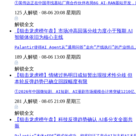
①英伟达正在中国寻找基站厂商合作伙伴布局6G AI-RAN基站开发
125 人解锁 ·
08-06 20:08 星期四
解锁全文
【狙击龙虎榜午盘】市场冲高回落分歧力度小于预期 AI
智能体依旧为核心主线
Palantir使得AI Agent从“通用问答”走向“产线执行”的
189 人解锁 ·
08-06 13:00 星期四
解锁全文
【狙击龙虎榜】情绪过热明日或短暂出现技术性分歧 但
本轮反弹趋势已确立回踩幅度有限
①2026年中国微短剧、AI短剧、AI漫剧市场规模合计将突破121
281 人解锁 ·
08-05 21:09 星期三
解锁全文
【狙击龙虎榜午盘】科技反弹趋势确认 AI多分支全面共
振
Palantir“本体+FDE”模式的成功，彻底印证了产业AI与主权