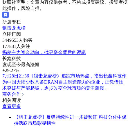
财联社声明：文章内容仅供参考，不构成投资建议。投资者据
此操作，风险自担。
所属专栏
狙击龙虎榜
立即订阅
3449553人购买
177831人关注
揭秘主力资金动向，找寻资金背后的逻辑
长鑫科技
发现至今最高涨幅
+29.27%
7月28日21:36《狙击龙虎榜》追踪市场热点，指出长鑫科技作
为中国大陆少数具备DRAM自主制造能力的企业，正凭借技
术突破与产能爬坡，逐步改变全球市场的竞争版图。
商务合作
相关阅读
查看更多
【狙击龙虎榜】反弹持续性进一步被验证 科技分化中保
持活跃市场彰显韧性