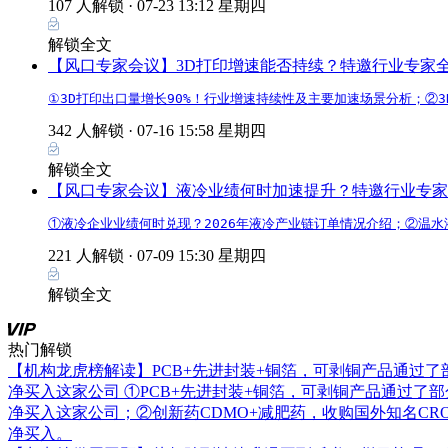
107 人解锁 ·
07-23 13:12 星期四
解锁全文
【风口专家会议】3D打印增速能否持续？特邀行业专家
①3D打印出口量增长90%！行业增速持续性及主要加速场景分析；②
342 人解锁 ·
07-16 15:58 星期四
解锁全文
【风口专家会议】液冷业绩何时加速提升？特邀行业专家
①液冷企业业绩何时兑现？2026年液冷产业链订单情况介绍；②温
221 人解锁 ·
07-09 15:30 星期四
解锁全文
热门解锁
【机构龙虎榜解读】PCB+先进封装+铜箔，可剥铜产品通过
净买入这家公司
①PCB+先进封装+铜箔，可剥铜产品通过了
净买入这家公司；②创新药CDMO+减肥药，收购国外知名C
净买入。