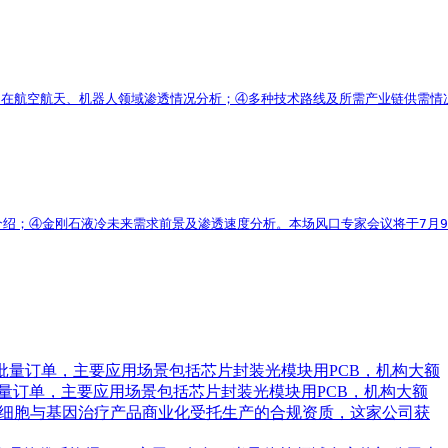
打印在航空航天、机器人领域渗透情况分析；④多种技术路线及所需产业链供需情况
绍；④金刚石液冷未来需求前景及渗透速度分析。本场风口专家会议将于7月9
批量订单，主要应用场景包括芯片封装光模块用PCB，机构大额
量订单，主要应用场景包括芯片封装光模块用PCB，机构大额
承接细胞与基因治疗产品商业化受托生产的合规资质，这家公司获