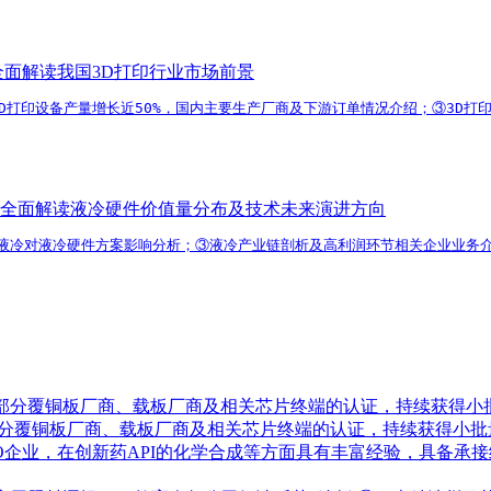
全面解读我国3D打印行业市场前景
3D打印设备产量增长近50%，国内主要生产厂商及下游订单情况介绍；③3D
全面解读液冷硬件价值量分布及技术未来演进方向
水液冷对液冷硬件方案影响分析；③液冷产业链剖析及高利润环节相关企业业务介
了部分覆铜板厂商、载板厂商及相关芯片终端的认证，持续获得小
部分覆铜板厂商、载板厂商及相关芯片终端的认证，持续获得小批
RO企业，在创新药API的化学合成等方面具有丰富经验，具备