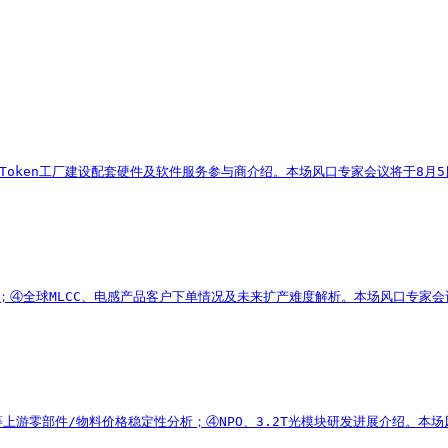
oken工厂建设配套硬件及软件服务参与商介绍。本场风口专家会议将于8月5
析；④全球MLCC、电感产品客户下单情况及未来扩产难度解析。本场风口专家会
游零部件/物料价格稳定性分析；④NPO、3.2T光模块研发进展介绍。本场