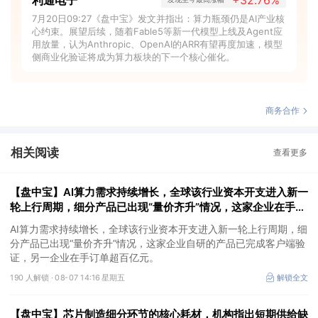
7月20日09:27《盘中宝》发文并指出：算力瓶颈仍是AI产业核
心约束。展望后续，随着Fable5等新一代模型上线及Agent应
用放量，认为Anthropic、OpenAI的ARR有望再度加速，模型
侧商业化验证将成为算力板块的下一个核心催化。
商务合作
相关阅读
查看更多
【盘中宝】AI算力需求持续增长，全球该行业资本开支进入新一
轮上行周期，细分产品已出现“量价齐升”情况，这家企业在手订
单超百亿元
AI算力需求持续增长，全球该行业资本开支进入新一轮上行周期，细
分产品已出现“量价齐升”情况，这家企业自研的产品已完成客户端验
证，另一企业在手订单超百亿元。
190 人解锁 ·
08-07 14:16 星期五
解锁全文
【盘中宝】芯片制造细分环节的核心耗材，机构指出短期供给缺