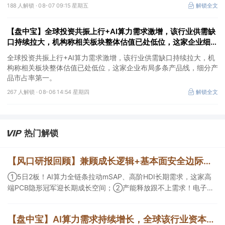
188 人解锁 ·
08-07 09:15 星期五
解锁全文
【盘中宝】全球投资共振上行+AI算力需求激增，该行业供需缺
口持续拉大，机构称相关板块整体估值已处低位，这家企业细分
产品市占率第一
全球投资共振上行+AI算力需求激增，该行业供需缺口持续拉大，机
构称相关板块整体估值已处低位，这家企业布局多条产品线，细分产
品市占率第一。
267 人解锁 ·
08-06 14:54 星期四
解锁全文
热门解锁
【风口研报回顾】兼顾成长逻辑+基本面安全边际！王牌自营前瞻覆盖“pcb+MLCC+电子布”，梳理AI产业链优质标的“深坑起跳”
①5日2板！AI算力全链条拉动mSAP、高阶HDI长期需求，这家高
端PCB隐形冠军迎长期成长空间；②产能释放跟不上需求！电子布
未来3年缺口难消，深坑之际再梳理行业逻辑，人气龙头涨超3成；
③AI服务器、机器人带动MLCC景气周期持续！这家公司扩产、涨
【盘中宝】AI算力需求持续增长，全球该行业资本开支进入新一轮上行周期，细分产品已出现“量价齐升”情况，这家企业在手订单超百亿元
价预期暂未被市场定价，王牌自营前瞻捕捉“预期差”，3日大涨