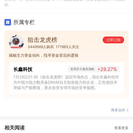
担。
所属专栏
狙击龙虎榜
立即订阅
3449569人购买
177863人关注
揭秘主力资金动向，找寻资金背后的逻辑
长鑫科技
+29.27%
发现至今最高涨幅
7月28日21:36《狙击龙虎榜》追踪市场热点，指出长鑫科技作
为中国大陆少数具备DRAM自主制造能力的企业，正凭借技术
突破与产能爬坡，逐步改变全球市场的竞争版图。
商务合作
相关阅读
查看更多