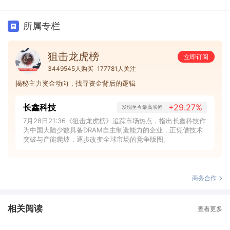
所属专栏
狙击龙虎榜
立即订阅
3449545人购买
177781人关注
揭秘主力资金动向，找寻资金背后的逻辑
长鑫科技
+29.27%
发现至今最高涨幅
7月28日21:36《狙击龙虎榜》追踪市场热点，指出长鑫科技作
为中国大陆少数具备DRAM自主制造能力的企业，正凭借技术
突破与产能爬坡，逐步改变全球市场的竞争版图。
商务合作
相关阅读
查看更多