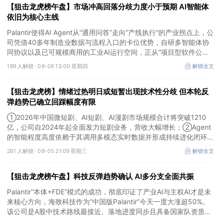
【狙击龙虎榜午盘】市场冲高回落分歧力度小于预期 AI智能体
依旧为核心主线
Palantir使得AI Agent从“通用问答”走向“产线执行”的产业拐点上，公
司凭借40多年制造业数据与流程入口的卡位优势，自研多智能体协
同协议以及已可规模商用的工业AI运行空间，正从“项目型软件公
司”向“AI原生平台生态型公司”跃迁。
189 人解锁 ·
08-06 13:00 星期四
解锁全文
【狙击龙虎榜】情绪过热明日或短暂出现技术性分歧 但本轮反
弹趋势已确立回踩幅度有限
①2026年中国微短剧、AI短剧、AI漫剧市场规模合计将突破1210
亿，公司自2024年起全面发力短剧业务，营收大幅增长；②Agent
的智能程度高度依赖于其调用多模态实时数据并形成持续进化闭环的
能力，公司是全球首个完成TPC-DS测试并通过官方审计的数据库企
281 人解锁 ·
08-05 21:09 星期三
解锁全文
业；③2026年被多方定义为Robotaxi商业化元年，公司正从“传统
出行运营商”向“自动驾驶时代的核心运力服务商”转变，率先享受行
【狙击龙虎榜午盘】科技反弹趋势确认 AI多分支全面共振
业从0到1的估值重估红利。
Palantir“本体+FDE”模式的成功，彻底印证了产业AI与主权AI才是未
来核心方向，海致科技作为“中国版Palantir”今天一度大涨超50%。
该公司是A股中技术路线最接近、落地进度同步且具备国家队资质的