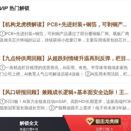
热门解锁
【机构龙虎榜解读】PCB+先进封装+铜箔，可剥铜产品通过了部分覆铜板厂商、载板厂商及相关芯片终端的认证，持续获得小批量订单，主要应用场景包括芯片封装光模块用PCB，机构大额净买入这家公司
①PCB+先进封装+铜箔，可剥铜产品通过了部分覆铜板厂商、载板厂商
及相关芯片终端的认证，持续获得小批量订单，主要应用场景包括芯片封
装光模块用PCB，机构大额净买入这家公司；②创新药CDMO+减肥药，
收购国外知名CRO企业，在创新药API的化学合成等方面具有丰富经验，
【九点特供周回顾】从超跌到情绪升温再到反弹，栏目梳理AI应用题材逻辑，AI教育人气公司解读后获4连板
具备承接细胞与基因治疗产品商业化受托生产的合规资质，这家公司获净
买入。
①一表精选栏目梳理的优质资讯，AI应用、有色、半导体等领域多家热
门公司上榜，AI教育人气公司解读后获4连板； ②AI应用本周活跃，栏目
解读海外映射，梳理教育、传媒、游戏等景气方向，焦点公司3日最高涨
超20%； ③磷化铟概念异军突起，栏目以机构视角前瞻产业供需情况，
【风口研报回顾】兼顾成长逻辑+基本面安全边际！王牌自营前瞻覆盖“pcb+MLCC+电子布”，梳理AI产业链优质标的“深坑起跳”
提及2家核心公司双双涨停。
①5日2板！AI算力全链条拉动mSAP、高阶HDI长期需求，这家高端PCB
隐形冠军迎长期成长空间；②产能释放跟不上需求！电子布未来3年缺口
难消，深坑之际再梳理行业逻辑，人气龙头涨超3成；③AI服务器、机器
人带动MLCC景气周期持续！这家公司扩产、涨价预期暂未被市场定价，
解锁全文
王牌自营前瞻捕捉“预期差”，3日大涨26%。
立即订阅
单篇付费¥18