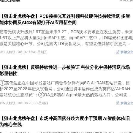
【狙击龙虎榜午盘】PCB接棒光互连引领科技硬件技持续活跃 多智
能体协同及AI4S有望打开AI应用新空间
随着光模块升级到1.6T甚至未来3.2T，PCB技术要求正在发生质变，未来
1.6T以上产品将大量采用mSAP工艺。而mSAP工艺中，LDI曝光和图形电
镀是关键核心环节。公司是国内LDI设备龙头，有望凭借其解析度更高的
LDI技术，成为不可或缺的关键“铲子股”。
281 人解锁 ·
08-07 12:41 星期五
解锁全
【狙击龙虎榜】反弹持续性进一步被验证 科技分化中保持活跃市场
彰显韧性
①英伟达正在中国寻找基站厂商合作伙伴布局6G AI-RAN基站开发，目
标2027至2028年进入试验网，公司通过资本运作已成为英伟达“AI-RAN
基站核心生态成员”；②OA是B端AI Agent最天然的落地入口，公司凭借
数万家企业客户积累的场景厚度正从协同管理软件龙头进化为企业智能体
125 人解锁 ·
08-06 20:08 星期四
解锁全
经济的核心枢纽；③市场重组、股权转让暗线涌动，该公司剥离亏损资
产后“壳”属性进一步凸显。
【狙击龙虎榜午盘】市场冲高回落分歧力度小于预期 AI智能体依旧
为核心主线