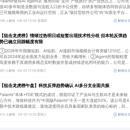
Palantir使得AI Agent从“通用问答”走向“产线执行”的产业拐点上，公司凭
借40多年制造业数据与流程入口的卡位优势，自研多智能体协同协议以
已可规模商用的工业AI运行空间，正从“项目型软件公司”向“AI原生平台生
态型公司”跃迁。
189 人解锁 ·
08-06 13:00 星期四
解锁全
【狙击龙虎榜】情绪过热明日或短暂出现技术性分歧 但本轮反弹趋
势已确立回踩幅度有限
①2026年中国微短剧、AI短剧、AI漫剧市场规模合计将突破1210亿，公
司自2024年起全面发力短剧业务，营收大幅增长；②Agent的智能程度
高度依赖于其调用多模态实时数据并形成持续进化闭环的能力，公司是全
球首个完成TPC-DS测试并通过官方审计的数据库企业；③2026年被多
281 人解锁 ·
08-05 21:09 星期三
解锁全
方定义为Robotaxi商业化元年，公司正从“传统出行运营商”向“自动驾驶
代的核心运力服务商”转变，率先享受行业从0到1的估值重估红利。
【狙击龙虎榜午盘】科技反弹趋势确认 AI多分支全面共振
Palantir“本体+FDE”模式的成功，彻底印证了产业AI与主权AI才是未来核
心方向，海致科技作为“中国版Palantir”今天一度大涨超50%。该公司是A
股中技术路线最接近、落地进度同步且具备国家队资质的核心标的，目前
正处于从“数据智能基础设施”向“产业级AI Agent核心供应商”跃迁的价值
213 人解锁 ·
08-05 12:32 星期三
解锁全
重估起点。