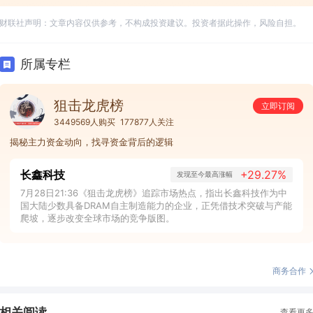
财联社声明：文章内容仅供参考，不构成投资建议。投资者据此操作，风险自担。
所属专栏
狙击龙虎榜
立即订阅
3449569人购买
177877人关注
揭秘主力资金动向，找寻资金背后的逻辑
长鑫科技
+29.27%
发现至今最高涨幅
7月28日21:36《狙击龙虎榜》追踪市场热点，指出长鑫科技作为中
国大陆少数具备DRAM自主制造能力的企业，正凭借技术突破与产能
爬坡，逐步改变全球市场的竞争版图。
商务合作
相关阅读
查看更