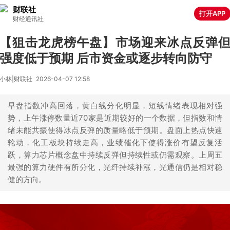
财联社
打开APP
财经通讯社
【狙击龙虎榜午盘】市场迎来冰点反弹
强度低于预期 后市资金或逐步转向防守
小林|财联社
2026-04-07 12:58
早盘指数冲高回落，黄白线分化明显，短线情绪表现相对强
势，上午涨停数量近70家是近期较好的一个数据，但指数和情
绪未能共振使得冰点反弹的质量略低于预期。盘面上热点快速
轮动，化工板块持续走高，业绩催化下使得涨价有望反复活
跃，算力芯片概念盘中持续反弹但持续性或仍需观察。上周五
最强的算力硬件有所分化，光纤持续补涨，光通信仍是相对稳
健的方向。