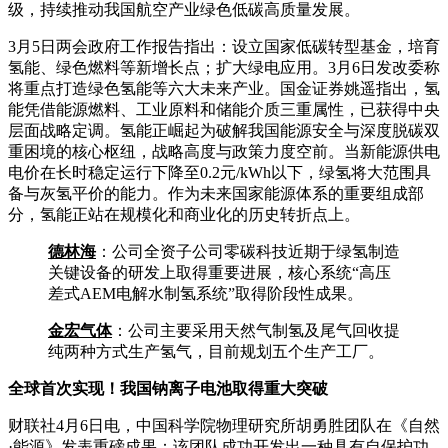
级，持续推动我国航空产业绿色低碳高质量发展。
3月5日两会政府工作报告指出：设立国家低碳转型基金，培育
氢能、绿色燃料等新增长点；扩大绿电应用。3月6日发改委称
将重点打造绿色氢能等六大未来产业。国金证券姚遥指出，氢
能凭借能源燃料、工业原料和储能介质三重属性，已获得中央
层面战略定调。氢能正崛起为破解我国能源安全与深度脱碳双
重困境的核心枢纽，战略高度与政策力度空前。当新能源供电
电价在长时稳定运行下降至0.2元/kWh以下，绿氢将大范围具
备与灰氢平价的能力。作为未来国家能源体系的重要组成部
分，氢能正站在规模化和商业化的历史转折点上。
德林海
：公司全资子公司零碳科技近期于绿氢制造
关键设备的研发上取得重要进展，核心系统“高压
差式AEM电解水制氢系统”取得阶段性成果。
金宏气体
：公司主要采用天然气制氢及尾气回收提
纯两种方式生产氢气，目前规划五个生产工厂。
全球首次实现！我国钠离子电池取得重大突破
财联社4月6日电，中国科学院物理研究所胡勇胜团队在《自然
·能源》发表重磅成果：该团队成功开发出一种具有自保护功