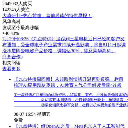
2645032人购买
142245人关注
大势研判+热点前瞻，盘前必读的特供早报！
风华高科
发现至今最高涨幅
+40.43%
7月29日08:26《九点特供》追踪到三星电机近日已经向客户发
布通知，受全球电子产业需求持续升温影响，将自8月1日起调
涨积层陶瓷电容产品价格，调幅达30%，提及风华高科。
商务合作
相关阅读
查看更多
【九点特供周回顾】从超跌到情绪升温再到反弹，栏目
梳理AI应用题材逻辑，AI教育人气公司解读后获4连板
①一表精选栏目梳理的优质资讯，AI应用、有色、半导体等领域多家热
            ②AI应用本周活跃，栏目解读海外映射，梳理教育
            ③磷化铟概念异军突起，栏目以机构视角前瞻产业
08-07 16:54 星期五
免费
【九点特供】继OpenAI之后，Meta也加入了人工智能代