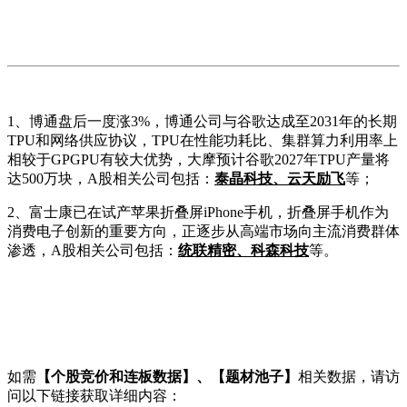
1、博通盘后一度涨3%，博通公司与谷歌达成至2031年的长期
TPU和网络供应协议，TPU在性能功耗比、集群算力利用率上
相较于GPGPU有较大优势，大摩预计谷歌2027年TPU产量将
达500万块，A股相关公司包括：
泰晶科技、云天励飞
等；
2、富士康已在试产苹果折叠屏iPhone手机，折叠屏手机作为
消费电子创新的重要方向，正逐步从高端市场向主流消费群体
渗透，A股相关公司包括：
统联精密、科森科技
等。
如需
【个股竞价和连板数据】、【题材池子】
相关数据，请访
问以下链接获取详细内容：