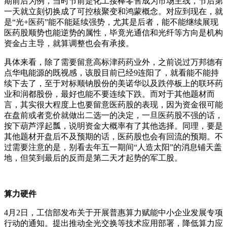
期前后为例，当时节前是化工接棒零售成为市场主线，节后第
一天就立刻切换成了可控核聚变和鸿蒙概念。对应到现在，就
是“光+医药”能不能延续强势，尤其是后者，能不能继续展现
医药股顺势也能逆势的属性，毕竟光通信和光纤等方向是机构
资金占主导，就算调整也会有承接。
具体来看，除了需要留意高标津药药业外，之前说过万邦德有
点华电能源的既视感，该股目前已经9连阳了，就看能不能持
续下去了，至于对标顺钠股份的美诺华以及跌停板上的联环药
业和润都股份，最好也能不要连续下跌。而对于其他题材而
言，其实很大程度上也要留意医药股的表现，因为资金很可能
在盘前或者竞价就做出二选一的决定，一旦医药股不强的话，
按下葫芦浮起瓢，说明资金大概率有了其他选择。同理，要是
其他题材开盘后不及预期的话，医药股也会有回流的预期。不
过需要注意的是，别看去年五一期间“人造太阳”的消息铺天盖
地，但笑到最后的反而是第二天才起势的军工股。
算力硬件
4月2日，工信部发布关于开展普惠算力赋能中小企业发展专项
行动的通知。提出推动全光交换等技术应用部署，降低算力应