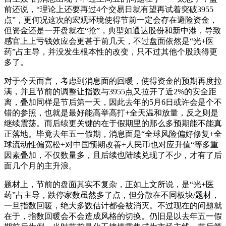
前还说，“理论上还要再过4个交易日就有望再试着突破3955
点”，更何况这次的宏观环境使得节前一定会存在避险资金，
但资金还是一开盘就在“抢”，典型如通达股份和新中港，导致
感官上上亏钱效应会更甚于前几天，不过盘面依然是“光+医
药”占主导，并没发生根本性的改变，只不过其他个股跌得更
多了。
对于今天而言，考虑到消息面的回暖，使得资金的预期再度拉
满，并且节前的调整让指数与3955点又拉开了近2%的安全距
离，叠加同样是节后第一天，因此去年的5月6日或许会是个不
错的参照，也就是最好能高举高打+全天温和放量，反之则是
继续震荡。而后续更关键的在于假期里的那么多预期能不能真
正落地。毕竟去年五一假期，消息面是“全球风险偏好修复+全
球流动性偏宽松+对中国预期改善+人民币也对应升值“等多重
因素叠加，不仅数量多，且后续也陆续兑现了不少，才有了后
面几个月的主升浪。
题材上，节前的盘面其实不复杂，正如上文所说，是“光+医
药”占主导，跌停家数虽然多了点，但分散在不同板块/题材，
一旦指数回暖，绝大多数估计都会被消灭。不过现在的问题就
在于，指数回暖会不会造成风格的切换。仍旧是以去年五一假