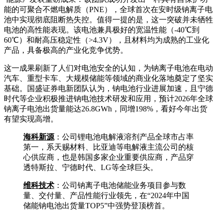
能的可聚合不燃电解质（PNE），全球首次在安时级钠离子电
池中实现彻底阻断热失控。值得一提的是，这一突破并未牺牲
电池的高性能表现。该电池兼具极好的宽温性能（-40℃到
60℃）和耐高压稳定性（>4.3V），且材料均为成熟的工业化
产品，具备极高的产业化竞争优势。
这一成果刷新了人们对电池安全的认知，为钠离子电池在电动
汽车、重型卡车、大规模储能等领域的商业化落地奠定了坚实
基础。国盛证券电新团队认为，钠电池行业进展加速，且宁德
时代等企业积极推进钠电池技术研发和应用，预计2026年全球
钠离子电池出货量能达26.8GWh，同增198%，看好今年出货
有望实现高增。
海科新源
：公司锂电池电解液溶剂产品全球市占率
第一，系天赐材料、比亚迪等电解液主流公司的核
心供应商，也是韩国多家企业重要供应商，产品穿
透特斯拉、宁德时代、LG等全球巨头。
维科技术
：公司钠离子电池储能业务项目参与数
量、交付量、产品性能行业领先，在“2024年中国
储能钠电池出货量TOP5”中强势登顶榜首。