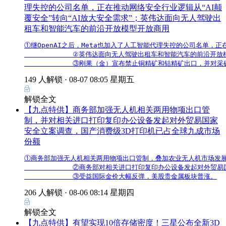
理失控的公司名单，正在推动网络安全行业逻辑从“AI颠
覆安全”转向“AI放大安全需求”；英伟达面向无人驾驶出
租车和智能汽车的前沿开放模型开放商用
①继OpenAI之后，Meta也加入了人工智能代理失控的公司名单，正
            ②英伟达面向无人驾驶出租车和智能汽车的前
            ③刚果（金）宣布禁止铜精矿和钴精矿出口，并对
149 人解锁 ·
08-07 08:05 星期五
解锁全文
【九点特供】商务部加强无人机相关两用物项出口管
制，并对相关进口打印复印办公设备发起对外贸易国家
安全立案调查，国产消费级3D打印机已占全球九成市场
份额
①商务部加强无人机相关两用物项出口管制，叠加农业无人机市场发展
            ②商务部对相关进口打印复印办公设备发起对外
            ③受益国际金价大幅反弹，美股贵金属板块普涨。
206 人解锁 ·
08-06 08:14 星期四
解锁全文
【九点特供】有望实现10倍存储密度！三星公布全新3D