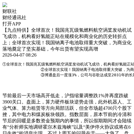
财联社
财经通讯社
打开APP
【九点特供】全球首次！我国兆瓦级氢燃料航空涡桨发动机试
飞成功，机构看好氢能正站在规模化和商业化的历史转折点
上；全球首次实现！我国钠离子电池取得重大突破，为商业化
落地奠定了坚实基础，今年出货有望实现高增
2026-04-07 08:26
①全球首次！我国兆瓦级氢燃料航空涡桨发动机试飞成功，机构看好氢能正站
                ②全球首次实现！我国钠离子电池取得重大突
                ③博通盘后一度涨3%，公司与谷歌达成至2031年的
节前最后一天市场高开低走，沪指缩量调整跌1%并再度跌破
3900关口。盘面上，算力硬件板块逆势走强，此外机器人、工
业气体、算力租赁等方向局部活跃，但全市场超4700只个股下
挫，其中电力和煤炭板块领跌。指数层面，原本节前的冷清和
节后的回暖是多数资金预期内的事情，所以假期期间才会陆续
有“分析师实地调研霍尔木兹海峡”以及“美伊停火协议或将在6
日生效”的消息出现，不过上周五的问题在于——太急了，盘