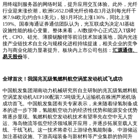
用终端到服务器的网络时延，提升应用交互体验。此外，光纤
行业迎来涨价潮，欧洲G652.D裸光纤价格在3月达到每光纤千
米7.94欧元(约合9.1美元)，较1月环比上涨136%，同比上涨
159%。国泰海通证券通信团队认为，光互联成为决定AI基础
设施性能的核心变量。整体来看，AI数据中心正式迈入T级时
代，CPO、硅光、薄膜铌酸锂等前沿技术加速落地，国内光连
接产业链技术自主化与规模化进程持续提速，相关企业的竞争
力与商业化能力显著提升。板块内上市公司包括：
汇源通信、
易天股份
等。
全球首次！我国兆瓦级氢燃料航空涡桨发动机试飞成功
中国航发集团湖南动力机械研究所自主研制的兆瓦级氢燃料航
空涡桨发动机AEP100配装7.5吨级无人运输机在株洲芦淞机场
成功首飞。中国航发集团有关专家表示，未来随着绿氢制备成
本的进一步下降，氢能航空动力的经济性优势和能源安全优势
将逐步显现。氢燃料航空发动机技术有望率先在空中无人货
运、海岛物流等低空经济领域展开应用，并逐步拓展至载人支
线、干线飞机。这一技术将牵引上游绿色氢能制备、中游储运
加注基础设施、下游高端装备与新材料等产业集群的协同升