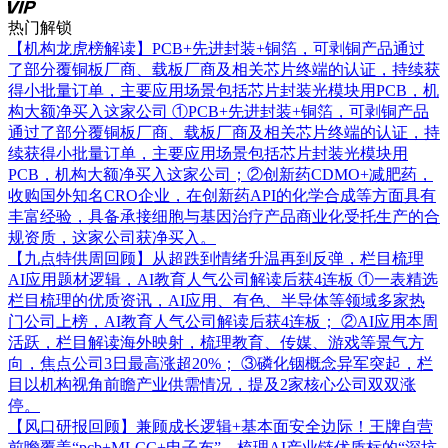
热门解锁
【机构龙虎榜解读】PCB+先进封装+铜箔，可剥铜产品通过
了部分覆铜板厂商、载板厂商及相关芯片终端的认证，持续获
得小批量订单，主要应用场景包括芯片封装光模块用PCB，机
构大额净买入这家公司
①PCB+先进封装+铜箔，可剥铜产品
通过了部分覆铜板厂商、载板厂商及相关芯片终端的认证，持
续获得小批量订单，主要应用场景包括芯片封装光模块用
PCB，机构大额净买入这家公司；②创新药CDMO+减肥药，
收购国外知名CRO企业，在创新药API的化学合成等方面具有
丰富经验，具备承接细胞与基因治疗产品商业化受托生产的合
规资质，这家公司获净买入。
【九点特供周回顾】从超跌到情绪升温再到反弹，栏目梳理
AI应用题材逻辑，AI教育人气公司解读后获4连板
①一表精选
栏目梳理的优质资讯，AI应用、有色、半导体等领域多家热
门公司上榜，AI教育人气公司解读后获4连板； ②AI应用本周
活跃，栏目解读海外映射，梳理教育、传媒、游戏等景气方
向，焦点公司3日最高涨超20%； ③磷化铟概念异军突起，栏
目以机构视角前瞻产业供需情况，提及2家核心公司双双涨
停。
【风口研报回顾】兼顾成长逻辑+基本面安全边际！王牌自营
前瞻覆盖“pcb+MLCC+电子布”，梳理AI产业链优质标的“深坑