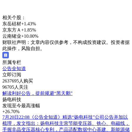
相关个股：
东岳硅材
+1.43%
京东方Ａ
+1.85%
云南锗业
+10.00%
财联社声明：文章内容仅供参考，不构成投资建议。投资者据
此操作，风险自担。
所属专栏
公告全知道
立即订阅
2637695人购买
96705人关注
解读利好公告，提前规避“黑天鹅”
扬电科技
发现至今最高涨幅
+26.70%
7月20日22:08《公告全知道》精选“扬电科技”公司公告并加以
梳理，发文指出：扬电科技主营节能变压器、铁心、电磁线，
手握非晶变压器核心专利，产品适配数据中心基建、新能源储