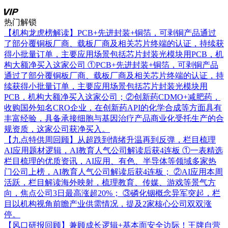
热门解锁
【机构龙虎榜解读】PCB+先进封装+铜箔，可剥铜产品通过
了部分覆铜板厂商、载板厂商及相关芯片终端的认证，持续获
得小批量订单，主要应用场景包括芯片封装光模块用PCB，机
构大额净买入这家公司
①PCB+先进封装+铜箔，可剥铜产品
通过了部分覆铜板厂商、载板厂商及相关芯片终端的认证，持
续获得小批量订单，主要应用场景包括芯片封装光模块用
PCB，机构大额净买入这家公司；②创新药CDMO+减肥药，
收购国外知名CRO企业，在创新药API的化学合成等方面具有
丰富经验，具备承接细胞与基因治疗产品商业化受托生产的合
规资质，这家公司获净买入。
【九点特供周回顾】从超跌到情绪升温再到反弹，栏目梳理
AI应用题材逻辑，AI教育人气公司解读后获4连板
①一表精选
栏目梳理的优质资讯，AI应用、有色、半导体等领域多家热
门公司上榜，AI教育人气公司解读后获4连板； ②AI应用本周
活跃，栏目解读海外映射，梳理教育、传媒、游戏等景气方
向，焦点公司3日最高涨超20%； ③磷化铟概念异军突起，栏
目以机构视角前瞻产业供需情况，提及2家核心公司双双涨
停。
【风口研报回顾】兼顾成长逻辑+基本面安全边际！王牌自营