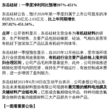
东岳硅材：一季度净利同比预增397%-451%
东岳硅材公告，预计2026年第一季度归属于上市公司股东的净
利润为1.83亿元-2.03亿元，
比上年同期增长
397.02%-451.34%。
点评：
公开资料显示，东岳硅材主营业务为
有机硅材料
的研
发、生产和销售。主要产品包括硅橡胶、硅油、气相白炭黑等
有机硅下游深加工产品以及有机硅中间体等。
东岳硅材一季报预告显示，自2025年12月份以来，受市场环境
及行业供需格局改善影响，
有机硅行业主要产品价格上涨并回
归合理区间，
公司产品毛利率显著提升。此外，公司持续推进
精细化管理与内部挖潜，保持生产平稳运行，有效控制成本费
用，进一步增强了盈利能力。
东岳硅材2021年6月18日在互动平台表示，公司参股公司山东
东岳未来氢能材料股份有限公司现拥有
最完整的燃料电池膜及
关键材料产业链布局，
已形成含氟精细化学品、特种功能含氟
聚合物和含氟功能膜材料三大产品群共十余种产品。
【一图看重要公告】