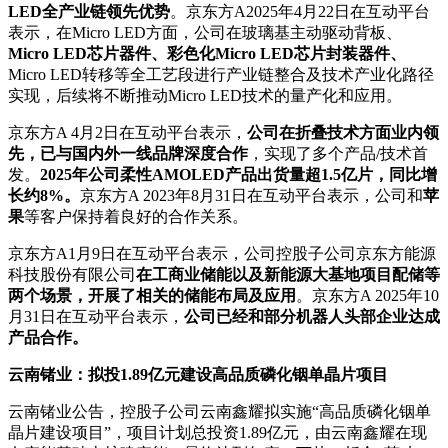
LED全产业链领先优势
。京东方A2025年4月22日在互动平台
表示，在Micro LED方面，公司在玻璃基主动驱动背板、
Micro LED芯片器件、彩色化Micro LED芯片封装器件、
Micro LED转移等全工艺段进行产业链整合及技术产业化路径
实现，后续将不断推动Micro LED技术的量产化和应用。
京东方A 4月2日在互动平台表示，
公司在折叠技术方面业内领
先，已与国内外一线品牌深度合作
，实现了多个产品/技术首
发。
2025年公司柔性AMOLED产品出货量超1.5亿片，同比增
长约8%。
京东方A 2023年8月31日在互动平台表示，公司和
苹
果
等客户保持着良好的合作关系。
京东方A1月9日在互动平台表示，公司控股子公司京东方能源
科技股份有限公司
在工商业储能以及新能源大基地项目配储等
两个场景，开展了相关的储能布局及应用
。京东方A 2025年10
月31日在互动平台表示，
公司已经和部分机器人头部企业达成
产品合作。
云南锗业：拟投1.89亿元建设高品质磷化铟单晶片项目
云南锗业公告，控股子公司云南鑫耀拟实施“高品质磷化铟单
晶片建设项目”，项目计划总投资1.89亿元，由云南鑫耀在现