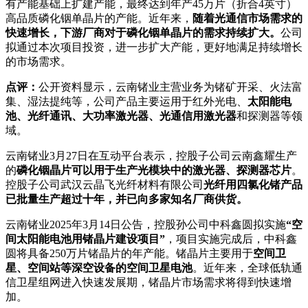
有产能基础上扩建产能，最终达到年产45万片（折合4英寸）
高品质磷化铟单晶片的产能。近年来，
随着光通信市场需求的
快速增长，下游厂商对于磷化铟单晶片的需求持续扩大。
公司
拟通过本次项目投资，进一步扩大产能，更好地满足持续增长
的市场需求。
点评：
公开资料显示，云南锗业主营业务为锗矿开采、火法富
集、湿法提纯等，公司产品主要运用于红外光电、
太阳能电
池、光纤通讯、大功率激光器、光通信用激光器
和探测器等领
域。
云南锗业3月27日在互动平台表示，控股子公司云南鑫耀生产
的
磷化铟晶片可以用于生产光模块中的激光器、探测器芯片
。
控股子公司武汉云晶飞光纤材料有限公司
光纤用四氯化锗产品
已批量生产超过十年，并已向多家知名厂商供货。
云南锗业2025年3月14日公告，控股孙公司中科鑫圆拟实施
“空
间太阳能电池用锗晶片建设项目”
，项目实施完成后，中科鑫
圆将具备250万片锗晶片的年产能。锗晶片主要用于
空间卫
星、空间站等深空设备的空间卫星电池
。近年来，全球低轨通
信卫星组网进入快速发展期，锗晶片市场需求将得到快速增
加。