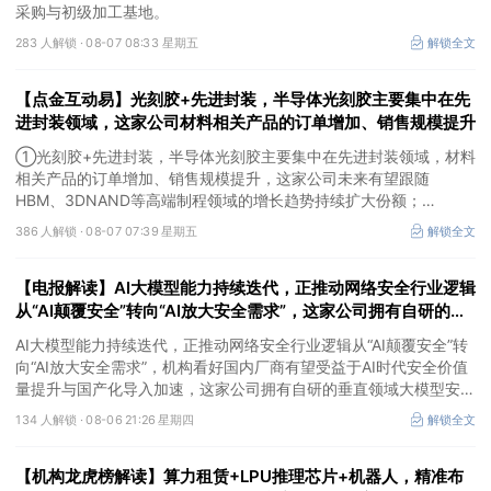
采购与初级加工基地。
283 人解锁 ·
08-07 08:33 星期五
解锁全文
【点金互动易】光刻胶+先进封装，半导体光刻胶主要集中在先
进封装领域，这家公司材料相关产品的订单增加、销售规模提升
①光刻胶+先进封装，半导体光刻胶主要集中在先进封装领域，材料
相关产品的订单增加、销售规模提升，这家公司未来有望跟随
HBM、3DNAND等高端制程领域的增长趋势持续扩大份额；
②华为+高速连接器，这家公司是深耕连接器国产核心骨干，高速互
386 人解锁 ·
08-07 07:39 星期五
解锁全文
联产品已对接导入国内头部AI服务器厂商，深度绑定华为供应链。
【电报解读】AI大模型能力持续迭代，正推动网络安全行业逻辑
从“AI颠覆安全”转向“AI放大安全需求”，这家公司拥有自研的垂
直领域大模型安全GPT
AI大模型能力持续迭代，正推动网络安全行业逻辑从“AI颠覆安全”转
向“AI放大安全需求”，机构看好国内厂商有望受益于AI时代安全价值
量提升与国产化导入加速，这家公司拥有自研的垂直领域大模型安全
GPT，另一家在数据安全及网络安全上有完整的软硬件解决方案。
134 人解锁 ·
08-06 21:26 星期四
解锁全文
【机构龙虎榜解读】算力租赁+LPU推理芯片+机器人，精准布