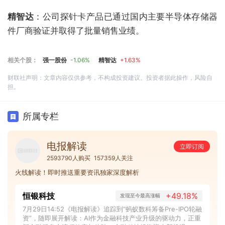
精智达
：公司探针卡产品已通过国内主要半导体存储器
件厂商验证并取得了批量销售业绩。
相关个股：
强一股份
-1.06%
精智达
+1.63%
财联社声明：文章内容仅供参考，不构成投资建议。投资者据此操作，风险自
担。
所属专栏
电报解读
立即订阅
2593790人购买
157359人关注
火线解读！即时推送重要资讯独家深度解析
恒银科技
+49.18%
发现至今最高涨幅
7月29日14:52《电报解读》追踪到“蚂蚁数科筹备Pre-IPO轮融
资”，随即展开解读：AI作为金融科技产业升级的驱动力，正重