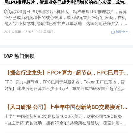
局LPU推理芯片，智算业务已成为利润增长的核心来源，成为智
元首批“A链”供应商，在机器人“大小脑”控制器领域已有客户订
①算力租赁+LPU推理芯片+机器人，精准布局LPU推理芯片，智算
单落地，这家公司获净买入
业务已成为利润增长的核心来源，成为智元首批“A链”供应商，在机
器人“大小脑”控制器领域已有客户订单落地，这家公司获净买入；
②AI安全+网络安全+华为鲲鹏+摘帽，以“AI+安全”为核心战略，推
307 人解锁 ·
08-06 19:24 星期四
解锁全文
出AI数据安全产品矩阵，自主研发的大数据AI应用平台、AI数据安全
分类分级产品获得市场高度认可，机构大额净买入这家公司。
热门解锁
【掘金行业龙头】FPC+算力+超节点，FPC已用于AI服务器，Token工厂已落地，智能项目建成后运营算力不少于4万P，这家公司布局并成功研发国产超节点系统
FPC+算力+超节点，FPC已用于AI服务器，Token工厂已落地，智
能项目建成后运营算力不少于4万P，布局并成功研发国产超节点系
统，这家公司战略投资全球硅光光源芯片核心供应商。
【风口研报·公司】上半年中国创新药BD交易接近1000亿美元，这家公司“CRO服务+自主新药”双轮驱动，拥有20余项1类新药在研管线，覆盖肿瘤+自免+疼痛管理等重大领域
上半年中国创新药BD交易接近1000亿美元，这家公司“CRO服务
+自主新药”双轮驱动，拥有20余项1类新药在研管线，覆盖肿瘤+自
免+疼痛管理等重大领域，构建起1个综合药物研发平台+多肽、小核