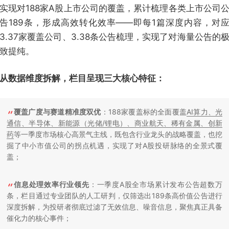
实现对188家A股上市公司的覆盖，累计梳理各类上市公司
告189条，形成高效转化效率——即每1篇深度内容，对
3.37家覆盖公司、3.38条公告梳理，实现了对海量公告的
致提纯。
从数据维度拆解，栏目呈现三大核心特征：
覆盖广度与赛道精准度双优
：188家覆盖标的全面覆盖
AI算力、光
通信、半导体、新能源（光储/锂电）、商业航天、稀有金属、创新
药
等一季度市场核心高景气主线，既包含行业龙头的战略覆盖，也挖
掘了中小市值公司的拐点机遇，实现了对A股投研脉络的全景式覆
盖；
信息处理效率行业领先
：一季度A股全市场累计发布公告超数万
条，栏目通过专业团队的人工研判，仅筛选出189条高价值公告进行
深度拆解，为投研者彻底过滤了无效信息、噪音信息，聚焦真正具备
催化力的核心事件；