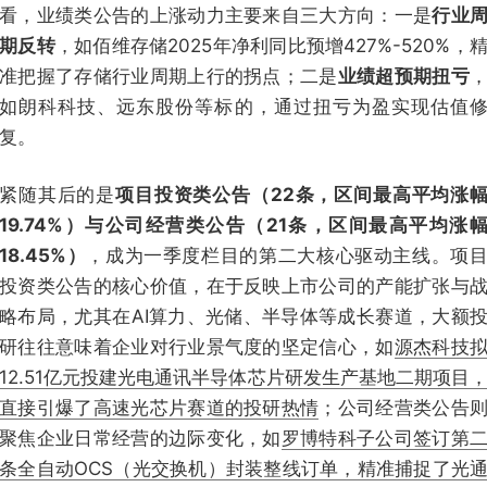
看，业绩类公告的上涨动力主要来自三大方向：一是
行业
期反转
，如佰维存储2025年净利同比预增427%-520%，
准把握了存储行业周期上行的拐点；二是
业绩超预期扭亏
如朗科科技、远东股份等标的，通过扭亏为盈实现估值
复。
紧随其后的是
项目投资类公告（22条，区间最高平均涨
19.74%）与公司经营类公告（21条，区间最高平均涨
18.45%）
，成为一季度栏目的第二大核心驱动主线。项
投资类公告的核心价值，在于反映上市公司的产能扩张与
略布局，尤其在AI算力、光储、半导体等成长赛道，大额
研往往意味着企业对行业景气度的坚定信心，如
源杰科技
12.51亿元投建光电通讯半导体芯片研发生产基地二期项目
直接引爆了高速光芯片赛道的投研热情
；公司经营类公告
聚焦企业日常经营的边际变化，如
罗博特科子公司签订第
条全自动OCS（光交换机）封装整线订单，精准捕捉了光