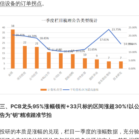
信设备的订单拐点
。
三、PCB龙头95%涨幅领衔+33只标的区间涨超30%!以
告为“钥”精准踏准节拍
投研的本质是涨幅的兑现，栏目一季度的涨幅数据，充分