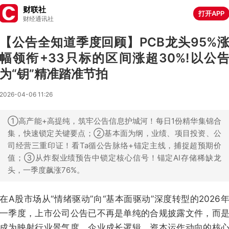
财联社
打开APP
财经通讯社
【公告全知道季度回顾】PCB龙头95%
幅领衔+33只标的区间涨超30%!以公
为“钥”精准踏准节拍
2026-04-06 11:26
①高产能+高提纯，筑牢公告信息护城河！每日1份精华集锦合
集，快速锁定关键要点；②基本面为纲，业绩、项目投资、公
司经营三重印证！看Ta循公告脉络+锚定主线，捕捉超预期价
值；③从炸裂业绩预告中锁定核心信号！锚定AI存储稀缺龙
头，一季度飙涨76%。
在A股市场从“情绪驱动”向“基本面驱动”深度转型的2026
一季度，上市公司公告已不再是单纯的合规披露文件，而
成为映射行业景气度、企业成长逻辑、资本运作动向的核