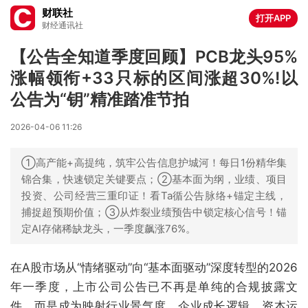
财联社
打开APP
财经通讯社
【公告全知道季度回顾】PCB龙头95%
涨幅领衔+33只标的区间涨超30%!以
公告为“钥”精准踏准节拍
2026-04-06 11:26
①高产能+高提纯，筑牢公告信息护城河！每日1份精华集
锦合集，快速锁定关键要点；②基本面为纲，业绩、项目
投资、公司经营三重印证！看Ta循公告脉络+锚定主线，
捕捉超预期价值；③从炸裂业绩预告中锁定核心信号！锚
定AI存储稀缺龙头，一季度飙涨76%。
在A股市场从“情绪驱动”向“基本面驱动”深度转型的2026
年一季度，上市公司公告已不再是单纯的合规披露文
件，而是成为映射行业景气度、企业成长逻辑、资本运