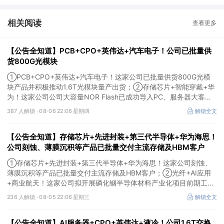
相关阅读
查看更多
【公告全知道】PCB+CPO+英伟达+汽车电子！公司已批量供
货800G光模块
①PCB+CPO+英伟达+汽车电子！这家公司已批量供货800G光模
块产品并积极推动1.6T光模块量产出货；②存储芯片+智能穿戴+华
为！这家公司公司大容量NOR Flash已成功导入PC、服务器大客
户；③边缘计算+智慧灯杆！公司拟跨界布局固态存储标的。
387 人解锁 ·
08-06 22:06 星期四
解锁全文
【公告全知道】存储芯片+先进封装+第三代半导体+华为海思！
公司刻蚀、薄膜沉积等产品已批量交付主流存储及HBM客户
①存储芯片+先进封装+第三代半导体+华为海思！这家公司刻蚀、
薄膜沉积等产品已批量交付主流存储及HBM客户；②光纤+AI应用
+商业航天！这家公司拟开展磷化铟半导体材料产业化项目前期工
作；③MLCC+光模块+商业航天+军工！公司拟定增募资不超3亿元
236 人解锁 ·
08-05 22:06 星期三
解锁全文
用于MLCC相关项目。
【公告全知道】AI服务器+CPO+英伟达+液冷！公司1.6T交换