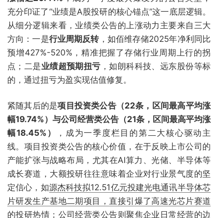
充分印证了“业绩是A股投研的核心锚点”这一底层逻辑。
从细分逻辑来看，业绩类公告的上涨动力主要来自三大
方向：一是
行业周期反转
，如佰维存储2025年净利同比
预增427%-520%，精准把握了存储行业周期上行的拐
点；二是
业绩超预期扭亏
，如朗科科技、远东股份等标
的，通过扭亏为盈实现估值修复。
紧随其后的是
项目投资类公告（22条，区间最高平均涨
幅19.74%）与公司经营类公告（21条，区间最高平均涨
幅18.45%）
，成为一季度栏目的第二大核心驱动主
线。项目投资类公告的核心价值，在于反映上市公司的
产能扩张与战略布局，尤其在AI算力、光储、半导体等
成长赛道，大额投研往往意味着企业对行业景气度的坚
定信心，如
源杰科技拟12.51亿元投建光电通讯半导体芯
片研发生产基地二期项目，直接引爆了高速光芯片赛道
的投研热情
；公司经营类公告则聚焦企业日常经营的边