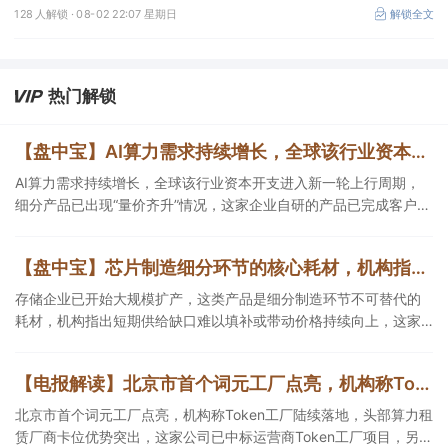
物！公司拟定增募资不超过7亿元以切入半导体供应链。
128 人解锁 ·
08-02 22:07 星期日
解锁全文
热门解锁
【盘中宝】AI算力需求持续增长，全球该行业资本开支进入新一轮上行周期，细分产品已出现“量价齐升”情况，这家企业在手订单超百亿元
AI算力需求持续增长，全球该行业资本开支进入新一轮上行周期，
细分产品已出现“量价齐升”情况，这家企业自研的产品已完成客户端
验证，另一企业在手订单超百亿元。
【盘中宝】芯片制造细分环节的核心耗材，机构指出短期供给缺口难以填补，或带动这类产品价格持续向上，这家公司拥有相关产能
存储企业已开始大规模扩产，这类产品是细分制造环节不可替代的
耗材，机构指出短期供给缺口难以填补或带动价格持续向上，这家
公司拥有相关产能。
【电报解读】北京市首个词元工厂点亮，机构称Token工厂陆续落地，头部算力租赁厂商卡位优势突出，这家公司已中标运营商Token工厂项目
北京市首个词元工厂点亮，机构称Token工厂陆续落地，头部算力租
赁厂商卡位优势突出，这家公司已中标运营商Token工厂项目，另一