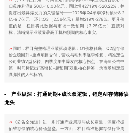
归母净利润8.50亿-10.00亿元，同比增427.19%-520.22%，并
提炼出最具爆发力的关键信号——2025年Q4单季净利预计8.2
亿-9.7亿元，环比Q3（2.56亿元）暴增219%-278%。更具价
值的是，栏目将此数据与市场一致预期（3.25亿元）直接对
标，清晰揭示业绩显著高于机构预期的核心事实。
同时，栏目完整梳理业绩驱动逻辑：Q1价格触底、Q2起存储
价企稳回升+重点项目交付，营收与毛利率逐季修复，精准定位
公司业绩V型反转、四季度集中爆发的核心拐点，在海量公告中
第一时间标记出“高增长+超预期”双重核心标签，为市场锁定最
具弹性的人气标的。
产业纵深：打通周期+成长双逻辑，锚定AI存储稀缺
龙头
《公告全知道》进一步打通产业周期与成长赛道，深度挖掘
佰维存储的核心价值壁垒。一方面，栏目精准把握存储行业周