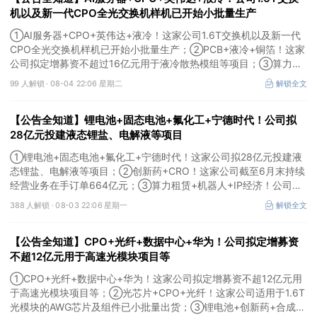
机以及新一代CPO全光交换机样机已开始小批量生产
①AI服务器+CPO+英伟达+液冷！这家公司1.6T交换机以及新一代
CPO全光交换机样机已开始小批量生产；②PCB+液冷+铜箔！这家
公司拟定增募资不超过16亿元用于液冷散热模组等项目；③算力
+云计算+华为鲲鹏！公司签署超46亿元算力服务合同。
99 人解锁 ·
08-04 22:06 星期二
解锁全文
【公告全知道】锂电池+固态电池+氟化工+宁德时代！公司拟
28亿元投建液态锂盐、电解液等项目
①锂电池+固态电池+氟化工+宁德时代！这家公司拟28亿元投建液
态锂盐、电解液等项目；②创新药+CRO！这家公司截至6月末持续
经营业务在手订单664亿元；③算力租赁+机器人+IP经济！公司签
署32亿元算力服务合同。
388 人解锁 ·
08-03 22:06 星期一
解锁全文
【公告全知道】CPO+光纤+数据中心+华为！公司拟定增募资
不超12亿元用于高速光模块项目等
①CPO+光纤+数据中心+华为！这家公司拟定增募资不超12亿元用
于高速光模块项目等；②光芯片+CPO+光纤！这家公司适用于1.6T
光模块的AWG芯片及组件已小批量出货；③锂电池+创新药+合成生