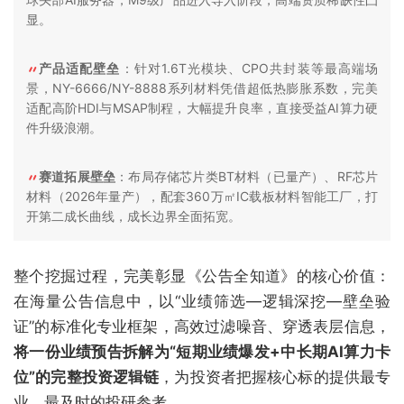
显。
产品适配壁垒
：针对1.6T光模块、CPO共封装等最高端场
景，NY-6666/NY-8888系列材料凭借超低热膨胀系数，完美
适配高阶HDI与MSAP制程，大幅提升良率，直接受益AI算力硬
件升级浪潮。
赛道拓展壁垒
：布局存储芯片类BT材料（已量产）、RF芯片
材料（2026年量产），配套360万㎡IC载板材料智能工厂，打
开第二成长曲线，成长边界全面拓宽。
整个挖掘过程，完美彰显《公告全知道》的核心价值：
在海量公告信息中，以“业绩筛选—逻辑深挖—壁垒验
证”的标准化专业框架，高效过滤噪音、穿透表层信息，
将一份业绩预告拆解为“短期业绩爆发+中长期AI算力卡
位”的完整投资逻辑链
，为投资者把握核心标的提供最专
业、最及时的投研参考。