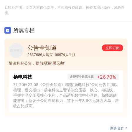
财联社声明：文章内容仅供参考，不构成投资建议。投资者据此操作，风险自
担。
所属专栏
公告全知道
立即订阅
2637686人购买
96674人关注
解读利好公告，提前规避“黑天鹅”
扬电科技
+26.70%
发现至今最高涨幅
7月20日22:08《公告全知道》精选“扬电科技”公司公告并加以
梳理，发文指出：扬电科技主营节能变压器、铁心、电磁线，
手握非晶变压器核心专利，产品适配数据中心基建、新能源储
能赛道；新设子公司布局算力，签下五年8.6亿元算力大单，营
收占比颇高。
商务合作