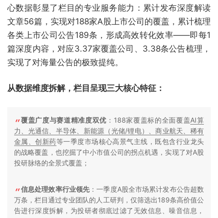
心数据彰显了栏目的专业服务能力：累计发布深度解读
文章56篇，实现对188家A股上市公司的覆盖，累计梳理
各类上市公司公告189条，形成高效转化效率——即每1
篇深度内容，对应3.37家覆盖公司、3.38条公告梳理，
实现了对海量公告的极致提纯。
从数据维度拆解，栏目呈现三大核心特征：
覆盖广度与赛道精准度双优
：188家覆盖标的全面覆盖
AI算
力、光通信、半导体、新能源（光储/锂电）、商业航天、稀有
金属、创新药
等一季度市场核心高景气主线，既包含行业龙头
的战略覆盖，也挖掘了中小市值公司的拐点机遇，实现了对A股
投研脉络的全景式覆盖；
信息处理效率行业领先
：一季度A股全市场累计发布公告超数
万条，栏目通过专业团队的人工研判，仅筛选出189条高价值公
告进行深度拆解，为投研者彻底过滤了无效信息、噪音信息，