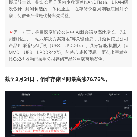
期反转主线：指出公司是国内少数覆盖NANDFlash、DRAM研
发设计+封测制造的一体化企业，在存储价格周期触底回升阶
段，凭借全产业链优势率先受益。
另一方面，栏目深度解读公告中“AI新兴端侧高速增长、先进
封测推进、一站式解决方案落地”等关键信息，并延伸挖掘公司
产品矩阵适配AI手机（UFS、LPDDR5）、具身智能/机器人（e
MMC、UFS、LPDDR4X/5）的核心成长逻辑，更点出宇树科
技Go2机器狗已采用公司存储产品的重磅落地案例。
截至3月31日，佰维存储区间最高涨76.76%。