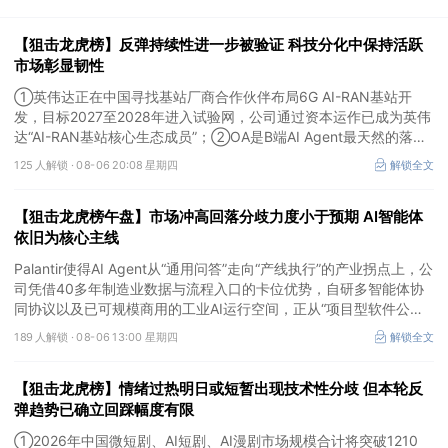
【狙击龙虎榜】反弹持续性进一步被验证 科技分化中保持活跃
市场彰显韧性
①英伟达正在中国寻找基站厂商合作伙伴布局6G AI-RAN基站开
发，目标2027至2028年进入试验网，公司通过资本运作已成为英伟
达“AI-RAN基站核心生态成员”；②OA是B端AI Agent最天然的落地
入口，公司凭借数万家企业客户积累的场景厚度正从协同管理软件龙
125 人解锁 ·
08-06 20:08 星期四
解锁全文
头进化为企业智能体经济的核心枢纽；③市场重组、股权转让暗线
涌动，该公司剥离亏损资产后“壳”属性进一步凸显。
【狙击龙虎榜午盘】市场冲高回落分歧力度小于预期 AI智能体
依旧为核心主线
Palantir使得AI Agent从“通用问答”走向“产线执行”的产业拐点上，公
司凭借40多年制造业数据与流程入口的卡位优势，自研多智能体协
同协议以及已可规模商用的工业AI运行空间，正从“项目型软件公
司”向“AI原生平台生态型公司”跃迁。
189 人解锁 ·
08-06 13:00 星期四
解锁全文
【狙击龙虎榜】情绪过热明日或短暂出现技术性分歧 但本轮反
弹趋势已确立回踩幅度有限
①2026年中国微短剧、AI短剧、AI漫剧市场规模合计将突破1210