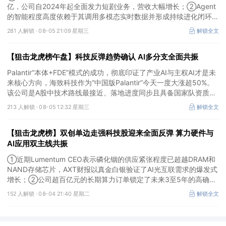
亿，公司自2024年起全面发力短剧业务，营收大幅增长；②Agent
的智能程度高度依赖于其调用多模态实时数据并形成持续进化闭环的
能力，公司是全球首个完成TPC-DS测试并通过官方审计的数据库企
281 人解锁 ·
08-05 21:09 星期三
解锁全文
业；③2026年被多方定义为Robotaxi商业化元年，公司正从“传统
出行运营商”向“自动驾驶时代的核心运力服务商”转变，率先享受行
【狙击龙虎榜午盘】科技反弹趋势确认 AI多分支全面共振
业从0到1的估值重估红利。
Palantir“本体+FDE”模式的成功，彻底印证了产业AI与主权AI才是未
来核心方向，海致科技作为“中国版Palantir”今天一度大涨超50%。
该公司是A股中技术路线最接近、落地进度同步且具备国家队资质的
核心标的，目前正处于从“数据智能基础设施”向“产业级AI Agent核
213 人解锁 ·
08-05 12:32 星期三
解锁全文
心供应商”跃迁的价值重估起点。
【狙击龙虎榜】双创单边走强科技股迎来全面反弹 算力硬件与
AI应用双主线共振
①近期Lumentum CEO表示磷化铟的供应紧张程度已超越DRAM和
NAND存储芯片，AXT财报以真金白银验证了AI光互联需求的爆发式
增长；②公司超百亿元的长期算力订单锁定了未来3至5年的高确定
性收入，并正从行业的“签约潮”迈入“加价潮”这一关键阶段；③今年
152 人解锁 ·
08-04 21:40 星期二
解锁全文
下半年将迎来银行业务类智能体应用的落地破局，预计部分头部银行
率先上线面向客户的业务类智能体应用，关注银行网点AI Agent化的
核心基础设施供应商。