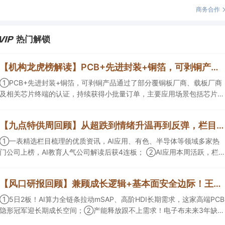
商务合作
热门解锁
【机构龙虎榜解读】PCB+先进封装+铜箔，可剥铜产品通过了部分覆铜板厂商、载板厂商及相关芯片终端的认证，持续获得小批量订单，主要应用场景包括芯片封装光模块用PCB，机构大额净买入这家公司
①PCB+先进封装+铜箔，可剥铜产品通过了部分覆铜板厂商、载板厂商
及相关芯片终端的认证，持续获得小批量订单，主要应用场景包括芯片封
装光模块用PCB，机构大额净买入这家公司；②创新药CDMO+减肥药，
收购国外知名CRO企业，在创新药API的化学合成等方面具有丰富经验，
【九点特供周回顾】从超跌到情绪升温再到反弹，栏目梳理AI应用题材逻辑，AI教育人气公司解读后获4连板
具备承接细胞与基因治疗产品商业化受托生产的合规资质，这家公司获净
买入。
①一表精选栏目梳理的优质资讯，AI应用、有色、半导体等领域多家热
门公司上榜，AI教育人气公司解读后获4连板； ②AI应用本周活跃，栏目
解读海外映射，梳理教育、传媒、游戏等景气方向，焦点公司3日最高涨
超20%； ③磷化铟概念异军突起，栏目以机构视角前瞻产业供需情况，
【风口研报回顾】兼顾成长逻辑+基本面安全边际！王牌自营前瞻覆盖“pcb+MLCC+电子布”，梳理AI产业链优质标的“深坑起跳”
提及2家核心公司双双涨停。
①5日2板！AI算力全链条拉动mSAP、高阶HDI长期需求，这家高端PCB
隐形冠军迎长期成长空间；②产能释放跟不上需求！电子布未来3年缺口
难消，深坑之际再梳理行业逻辑，人气龙头涨超3成；③AI服务器、机器