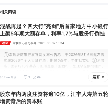
人带动MLCC景气周期持续！这家公司扩产、涨价预期暂未被市场定价，
王牌自营前瞻捕捉“预期差”，3日大涨26%。
相关阅读
混战再起？四大行“亮剑”后首家地方中小银
上架5年期大额存单，利率1.7%与股份行倒挂
财联社记者 彭科峰
2026-08-07 10:34
①常熟农商银行在官网发布公告称，于2026年8月6日起发售
常农2026年个人大额存单，期限为5年，年化1.70%。②尽管
高于国有行10个基点，但明显低于股份行，呈现罕见的“倒挂”，
打破了以往市场惯例。③对于银行自身来说，如果主动揽下更
展开
85.7w+ 阅读
3
69
多长期限负债，压力会更大。
股东年内两度注资将逾10亿，汇丰人寿第五
增资背后的资本账