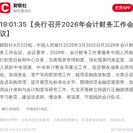
财联社
打开APP
财经通讯社
19:01:35【央行召开2026年会计财务工作
议】
财联社4月2日电，中国人民银行2026年3月30日召开2026年会计
务工作会议。会议要求，2026年，会计财务工作要服务中国人民
行职责目标和中心任务，完善预算管理制度，强化预算约束监督。
入抓好中央巡视、中央审计整改等重点工作，促进整改成果运用
化。加强资金、资产等内部管理工作，梳理采购政策制度，分类分
改进采购管理，提升规范化标准化水平。围绕经济金融宏观形势，
强会计准则与会计制度等研究工作。扎实开展树立和践行正确政绩
学习教育，建设讲原则、懂业务、有温度、守底线的会计队伍。
银行业动态
中国央行动态
财联社声明：文章内容仅供参考，不构成投资建议。投资者据此操作，风险自担。
2026-04-02 19:01:35
2672429 阅