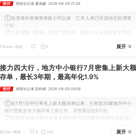
财联社记者 夏淑媛
2026-08-06 21:39
①自变身外资独资寿险公司以来，汇丰人寿已经启动五轮增资
计划；
②汇丰保险（亚洲）年内二度出手，拟向汇丰人寿注资4.72亿
元。
展开
115.4w+ 阅读
5
接力四大行，地方中小银行7月密集上新大
存单，最长3年期，最高年化1.9%
财联社记者 彭科峰
2026-08-05 09:59
①自7月1日中行率先上新大额存单以来，已有近20家地方中小
银行密集发布大额存单上新公告，其数量远超6月份。
②目前所有地方银行发售大额存单产品的最长期限均未超过3
年，短期限产品仍为主流。
展开
82.5w+ 阅读
9
144
③地方银行近期持续发售大额存单，不排除是受近期四大行上