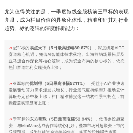
尤为值得关注的是，一季度短线金股榜前三甲标的表现
亮眼，成为栏目价值的具象化体现，精准印证其对行业
趋势、标的逻辑的深度解析能力：
冠军标的
易点天下（5日最高涨幅89.67%）
，深度绑定AIGC
赛道核心机遇，凭借AI智能体技术落地、出海营销场景拓展及
亚马逊合作深化等核心逻辑，成为资金布局的核心标的，依托
热门赛道红利实现强势上涨；
亚军标的
优刻得（5日最高涨幅57.11%）
，受益于AI产业快速
发展驱动算力需求爆发式增长，行业景气度持续攀升推动云计
算服务定价中枢上移，栏目精准捕捉这一结构性景气拐点，前
瞻覆盖实现显著上涨；
季军标的
东方明珠（5日最高涨幅52.94%）
，凭借参投超聚
变、与MiniMax达成合作等核心利好，叠加市场对超聚变上市的
乐观预期，成为短线资金追捧的焦点，实现阶段性强势表现。