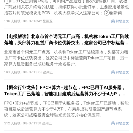
①PCB+先进封装+铜箔，可剥铜产品通过了部分覆铜板厂商、载板
额净买入这家公司
厂商及相关芯片终端的认证，持续获得小批量订单，主要应用场景包
括芯片封装光模块用PCB，机构大额净买入这家公司；②创新药
CDMO+减肥药，收购国外知名CRO企业，在创新药API的化学合成
136 人解锁 ·
08-07 18:42 星期五
解锁全文
等方面具有丰富经验，具备承接细胞与基因治疗产品商业化受托生产
的合规资质，这家公司获净买入。
【电报解读】北京市首个词元工厂点亮，机构称Token工厂陆续
落地，头部算力租赁厂商卡位优势突出，这家公司已中标运营商
Token工厂项目
北京市首个词元工厂点亮，机构称Token工厂陆续落地，头部算力租
赁厂商卡位优势突出，这家公司已中标运营商Token工厂项目，另一
家算力租赁服务已成功服务十余名客户。
163 人解锁 ·
08-07 13:08 星期五
解锁全文
【掘金行业龙头】FPC+算力+超节点，FPC已用于AI服务器，
Token工厂已落地，智能项目建成后运营算力不少于4万P，这
家公司布局并成功研发国产超节点系统
FPC+算力+超节点，FPC已用于AI服务器，Token工厂已落地，智能
项目建成后运营算力不少于4万P，布局并成功研发国产超节点系
统，这家公司战略投资全球硅光光源芯片核心供应商。
312 人解锁 ·
08-07 11:31 星期五
解锁全文