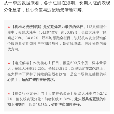
从一季度数据来看，各子栏目在短期、长期大涨的表现
分化显著，核心价值与适配场景清晰可辨。
【机构龙虎榜解读】是短期爆发力最强的标杆
，112只梳理个
股中，短线大涨率（5日超10%）达50.89%，长线大涨率（区
间超20%）34.82%，双率均领跑全栏目，说明机构资金驱动的
个股兼具短期弹性与中期趋势性，是短线博弈、波段操作的最
优方向。
【电报解读】作为核心主栏目，覆盖503只个股，样本量最
大，短线大涨率25.25%、长线27.83%，双率稳定在25%以上，
在大样本下保持了持续的选股有效性，是全市场热点捕捉的核
心抓手，
适配广谱性投研需求。
【掘金行业龙头】与【大佬持仓跟踪】短线大涨率均为27.2
7%，但长线表现分化：前者长线31.82%，
龙头股具备更强的中
期上涨韧性
；后者18.18%
，短期博弈属性更强。