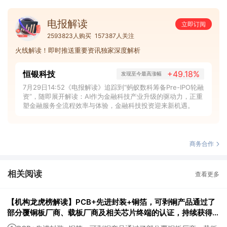
电报解读
立即订阅
2593823人购买
157387人关注
火线解读！即时推送重要资讯独家深度解析
恒银科技
+49.18%
发现至今最高涨幅
7月29日14:52《电报解读》追踪到“蚂蚁数科筹备Pre-IPO轮融
资”，随即展开解读：AI作为金融科技产业升级的驱动力，正重
塑金融服务全流程效率与体验，金融科技投资迎来新机遇。
商务合作
相关阅读
查看更多
【机构龙虎榜解读】PCB+先进封装+铜箔，可剥铜产品通过了
部分覆铜板厂商、载板厂商及相关芯片终端的认证，持续获得小
批量订单，主要应用场景包括芯片封装光模块用PCB，机构大