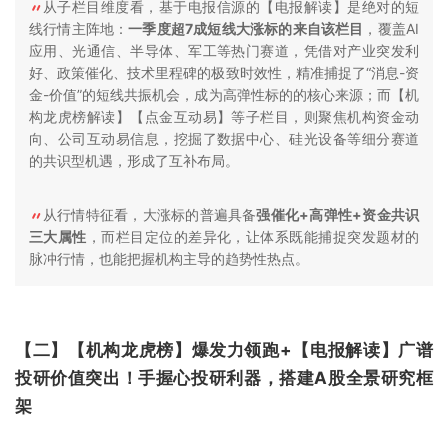
从子栏目维度看，基于电报信源的【电报解读】是绝对的短
线行情主阵地：
一季度超7成短线大涨标的来自该栏目
，覆盖AI
应用、光通信、半导体、军工等热门赛道，凭借对产业突发利
好、政策催化、技术里程碑的极致时效性，精准捕捉了“消息-资
金-价值”的短线共振机会，成为高弹性标的的核心来源；而【机
构龙虎榜解读】【点金互动易】等子栏目，则聚焦机构资金动
向、公司互动易信息，挖掘了数据中心、硅光设备等细分赛道
的共识型机遇，形成了互补布局。
从行情特征看，大涨标的普遍具备
强催化+高弹性+资金共识
三大属性
，而栏目定位的差异化，让体系既能捕捉突发题材的
脉冲行情，也能把握机构主导的趋势性热点。
【二】【机构龙虎榜】爆发力领跑+【电报解读】广谱
投研价值突出！手握心投研利器，搭建A股全景研究框
架