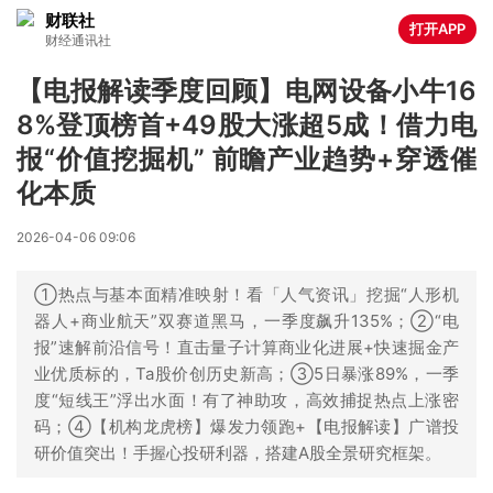
财联社
打开APP
财经通讯社
【电报解读季度回顾】电网设备小牛16
8%登顶榜首+49股大涨超5成！借力电
报“价值挖掘机” 前瞻产业趋势+穿透催
化本质
2026-04-06 09:06
①热点与基本面精准映射！看「人气资讯」挖掘“人形机
器人+商业航天”双赛道黑马，一季度飙升135%；②“电
报”速解前沿信号！直击量子计算商业化进展+快速掘金产
业优质标的，Ta股价创历史新高；③5日暴涨89%，一季
度“短线王”浮出水面！有了神助攻，高效捕捉热点上涨密
码；④【机构龙虎榜】爆发力领跑+【电报解读】广谱投
研价值突出！手握心投研利器，搭建A股全景研究框架。