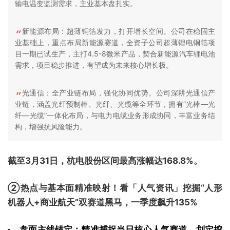
输电温变监测需求，主业基本盘扎实。
新能源布局：超薄铜箔发力，打开增长空间。公司在稳固主
业基础上，重点布局新能源赛道，全资子公司超薄锂电铜箔项
目一期已试生产，主打4.5-8微米产品，契合新能源汽车锂电池
需求，项目稳步推进，有望成为未来核心增长极。
光通信：全产业链布局，强化协同优势。公司深耕光通信产
业链，涵盖光纤预制棒、光纤、光缆等全环节，拥有“光棒—光
纤—光缆”一体化布局，与电力电缆业务形成协同，丰富业务结
构，增强抗风险能力。
截至3月31日，杭电股份区间最高涨幅达168.8%。
②热点与基本面精准映射！看「人气资讯」挖掘“人形
机器人+商业航天”双赛道黑马，一季度飙升135%
盘面主线锚定：精准捕捉当日核心人气赛道，划定挖