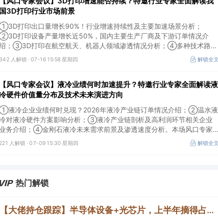
【风口专家会议】3D打印增速能否持续？特邀行业专家全面解读我
国3D打印行业市场前景
①3D打印出口量增长90%！行业增速持续性及主要加速场景分析；
②3D打印设备产量增长近50%，国内主要生产厂商及下游订单情况介
绍；③3D打印在航空航天、机器人领域渗透情况分析；④多种技术路线
及所需产业链供需情况剖析。本场风口专家会议将于7月16日（周四）
342 人解锁 ·
07-16 15:58 星期四
解锁全
20:00举行，特邀行业专家全面解读我国3D打印行业市场前景。
【风口专家会议】液冷业绩何时加速提升？特邀行业专家全面解读液
冷硬件价值量分布及技术未来演进方向
①液冷企业业绩何时兑现？2026年液冷产业链订单情况介绍；②温水液
冷对液冷硬件方案影响分析；③液冷产业链剖析及高利润环节相关企业
业务介绍；④金刚石液冷未来需求前景及渗透速度分析。本场风口专家
会议将于7月9日（周四）19:30举行，特邀行业专家全面解读液冷硬件价
221 人解锁 ·
07-09 15:30 星期四
解锁全
值量分布及技术未来演进方向。
热门解锁
【大佬持仓跟踪】半导体设备+光芯片，上半年摘得占去年营收8成的大单，客户包括长电科技、华天科技等封测厂商，设备发往长江存储进行验证，这家公司细分设备国内市占率第一