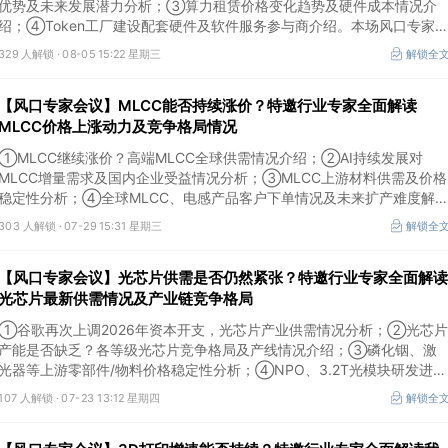
优势及未来发展潜力分析；③算力租赁价格变化趋势及硬件成本情况介
绍；④Token工厂建设配套硬件及软件服务参与商介绍。本场风口专家
议将于8月5日（周三）19:00举行，特邀行业专家全面解读算力租赁企业
329 人解锁 ·
08-05 15:22 星期三
解锁全
营收模式及算力价格变化趋势。
【风口专家会议】MLCC能否持续涨价？特邀行业专家全面解读
MLCC价格上涨动力及竞争格局情况
①MLCC继续涨价？高端MLCC全球供需情况介绍；②AI持续发展对
MLCC增量需求及国内企业受益情况分析；③MLCC上游材料供需及价格
稳定性分析；④全球MLCC、电感产品客户下单情况及未来扩产难度解
析。本场风口专家会议将于7月29日（周三）20:30举行，特邀行业专家
303 人解锁 ·
07-29 15:31 星期三
解锁全
全面解读MLCC价格上涨动力及竞争格局情况。
【风口专家会议】光芯片供需是否仍然紧张？特邀行业专家全面解读
光芯片最新供需情况及产业链竞争格局
①谷歌再次上调2026年资本开支，光芯片产业供需情况分析；②光芯片
产能是否缺乏？各等级光芯片竞争格局及产线情况介绍；③磷化铟、激
光器等上游零部件/物料价格稳定性分析；④NPO、3.2T光模块研发进展
介绍。本场风口专家会议将于7月23日（周四）16:30举行，特邀行业专
107 人解锁 ·
07-23 13:12 星期四
解锁全
家全面解读光芯片最新供需情况及产业链竞争格局。