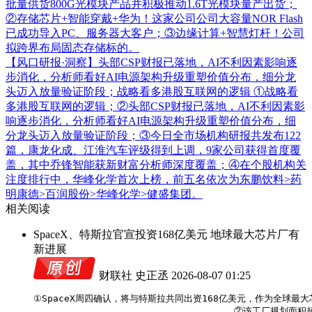
批量供货800G光模块产品并积极推动1.6T光模块量产出货；
②存储芯片+智能穿戴+华为！这家公司公司大容量NOR Flash
已成功导入PC、服务器大客户；③边缘计算+智慧灯杆！公司
拟跨界布局固态存储标的。
【风口研报·洞察】头部CSP财报已落地，AI不利因素影响逐
步消化，分析师看好AI电源架构升级重塑价值分布，细分龙
头迈入放量验证阶段；战略看多港股互联网的逻辑
①战略看
多港股互联网的逻辑；②头部CSP财报已落地，AI不利因素影
响逐步消化，分析师看好AI电源架构升级重塑价值分布，细
分龙头迈入放量验证阶段；③今日全市场机构研报共发布122
篇，康龙化成、江淮汽车评级得到上调，9家公司获得首度覆
盖，其中乔锋智能获新财富分析师深度覆盖；④在个股机构关
注度排行中，华峰化学首次上榜，前五名依次为东鹏饮料>药
明康德>百润股份>华峰化学>健盛集团。
相关阅读
SpaceX、特斯拉官宣投资168亿美元 地球最大芯片厂有
新进展
财联社 史正丞
2026-08-07 01:25
①SpaceX周四确认，将与特斯拉共同出资168亿美元，作为全球最大芯
                                    ②