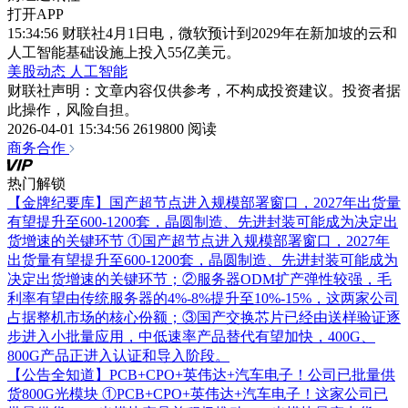
打开APP
15:34:56 财联社4月1日电，微软预计到2029年在新加坡的云和
人工智能基础设施上投入55亿美元。
美股动态
人工智能
财联社声明：文章内容仅供参考，不构成投资建议。投资者据
此操作，风险自担。
2026-04-01 15:34:56
2619800 阅读
商务合作
热门解锁
【金牌纪要库】国产超节点进入规模部署窗口，2027年出货量
有望提升至600-1200套，晶圆制造、先进封装可能成为决定出
货增速的关键环节
①国产超节点进入规模部署窗口，2027年
出货量有望提升至600-1200套，晶圆制造、先进封装可能成为
决定出货增速的关键环节；②服务器ODM扩产弹性较强，毛
利率有望由传统服务器的4%-8%提升至10%-15%，这两家公司
占据整机市场的核心份额；③国产交换芯片已经由送样验证逐
步进入小批量应用，中低速率产品替代有望加快，400G、
800G产品正进入认证和导入阶段。
【公告全知道】PCB+CPO+英伟达+汽车电子！公司已批量供
货800G光模块
①PCB+CPO+英伟达+汽车电子！这家公司已