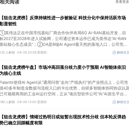
相关阅读
查看更
【狙击龙虎榜】反弹持续性进一步被验证 科技分化中保持活跃市场
彰显韧性
①英伟达正在中国寻找基站厂商合作伙伴布局6G AI-RAN基站开发，目
标2027至2028年进入试验网，公司通过资本运作已成为英伟达“AI-RAN
基站核心生态成员”；②OA是B端AI Agent最天然的落地入口，公司凭借
数万家企业客户积累的场景厚度正从协同管理软件龙头进化为企业智能体
125 人解锁 ·
08-06 20:08 星期四
解锁全
经济的核心枢纽；③市场重组、股权转让暗线涌动，该公司剥离亏损资
产后“壳”属性进一步凸显。
【狙击龙虎榜午盘】市场冲高回落分歧力度小于预期 AI智能体依旧
为核心主线
Palantir使得AI Agent从“通用问答”走向“产线执行”的产业拐点上，公司凭
借40多年制造业数据与流程入口的卡位优势，自研多智能体协同协议以
已可规模商用的工业AI运行空间，正从“项目型软件公司”向“AI原生平台生
态型公司”跃迁。
189 人解锁 ·
08-06 13:00 星期四
解锁全
【狙击龙虎榜】情绪过热明日或短暂出现技术性分歧 但本轮反弹趋
势已确立回踩幅度有限