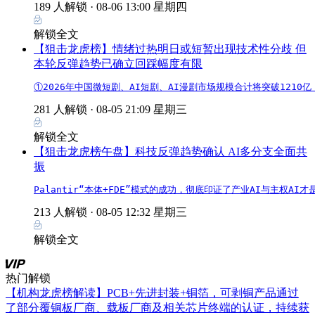
189 人解锁 ·
08-06 13:00 星期四
解锁全文
【狙击龙虎榜】情绪过热明日或短暂出现技术性分歧 但
本轮反弹趋势已确立回踩幅度有限
①2026年中国微短剧、AI短剧、AI漫剧市场规模合计将突破121
281 人解锁 ·
08-05 21:09 星期三
解锁全文
【狙击龙虎榜午盘】科技反弹趋势确认 AI多分支全面共
振
Palantir“本体+FDE”模式的成功，彻底印证了产业AI与主权
213 人解锁 ·
08-05 12:32 星期三
解锁全文
热门解锁
【机构龙虎榜解读】PCB+先进封装+铜箔，可剥铜产品通过
了部分覆铜板厂商、载板厂商及相关芯片终端的认证，持续获