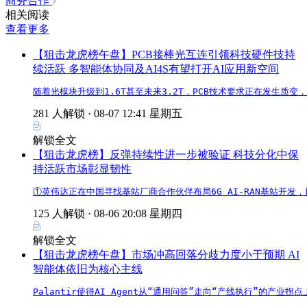
商务合作
相关阅读
查看更多
【狙击龙虎榜午盘】PCB接棒光互连引领科技硬件技持
续活跃 多智能体协同及AI4S有望打开AI应用新空间
随着光模块升级到1.6T甚至未来3.2T，PCB技术要求正在发生质变
281 人解锁 ·
08-07 12:41 星期五
解锁全文
【狙击龙虎榜】反弹持续性进一步被验证 科技分化中保
持活跃市场彰显韧性
①英伟达正在中国寻找基站厂商合作伙伴布局6G AI-RAN基站开发
125 人解锁 ·
08-06 20:08 星期四
解锁全文
【狙击龙虎榜午盘】市场冲高回落分歧力度小于预期 AI
智能体依旧为核心主线
Palantir使得AI Agent从“通用问答”走向“产线执行”的