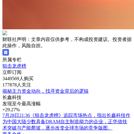
财联社声明：文章内容仅供参考，不构成投资建议。投资者据
此操作，风险自担。
所属专栏
狙击龙虎榜
立即订阅
3449569人购买
177878人关注
揭秘主力资金动向，找寻资金背后的逻辑
长鑫科技
发现至今最高涨幅
+29.27%
7月28日21:36《狙击龙虎榜》追踪市场热点，指出长鑫科技作
为中国大陆少数具备DRAM自主制造能力的企业，正凭借技
术突破与产能爬坡，逐步改变全球市场的竞争版图。