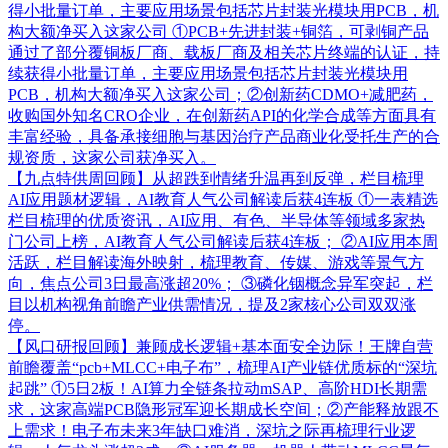
得小批量订单，主要应用场景包括芯片封装光模块用PCB，机
构大额净买入这家公司
①PCB+先进封装+铜箔，可剥铜产品
通过了部分覆铜板厂商、载板厂商及相关芯片终端的认证，持
续获得小批量订单，主要应用场景包括芯片封装光模块用
PCB，机构大额净买入这家公司；②创新药CDMO+减肥药，
收购国外知名CRO企业，在创新药API的化学合成等方面具有
丰富经验，具备承接细胞与基因治疗产品商业化受托生产的合
规资质，这家公司获净买入。
【九点特供周回顾】从超跌到情绪升温再到反弹，栏目梳理
AI应用题材逻辑，AI教育人气公司解读后获4连板
①一表精选
栏目梳理的优质资讯，AI应用、有色、半导体等领域多家热
门公司上榜，AI教育人气公司解读后获4连板； ②AI应用本周
活跃，栏目解读海外映射，梳理教育、传媒、游戏等景气方
向，焦点公司3日最高涨超20%； ③磷化铟概念异军突起，栏
目以机构视角前瞻产业供需情况，提及2家核心公司双双涨
停。
【风口研报回顾】兼顾成长逻辑+基本面安全边际！王牌自营
前瞻覆盖“pcb+MLCC+电子布”，梳理AI产业链优质标的“深坑
起跳”
①5日2板！AI算力全链条拉动mSAP、高阶HDI长期需
求，这家高端PCB隐形冠军迎长期成长空间；②产能释放跟不
上需求！电子布未来3年缺口难消，深坑之际再梳理行业逻