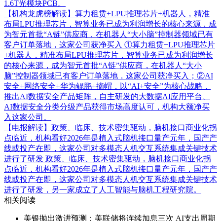
1.6T光模块PCB。
【机构龙虎榜解读】算力租赁+LPU推理芯片+机器人，精准
布局LPU推理芯片，智算业务已成为利润增长的核心来源，成
为智元首批“A链”供应商，在机器人“大小脑”控制器领域已有
客户订单落地，这家公司获净买入
①算力租赁+LPU推理芯片
+机器人，精准布局LPU推理芯片，智算业务已成为利润增长
的核心来源，成为智元首批“A链”供应商，在机器人“大小
脑”控制器领域已有客户订单落地，这家公司获净买入；②AI
安全+网络安全+华为鲲鹏+摘帽，以“AI+安全”为核心战略，
推出AI数据安全产品矩阵，自主研发的大数据AI应用平台、
AI数据安全分类分级产品获得市场高度认可，机构大额净买
入这家公司。
【电报解读】政策、临床、技术密集驱动，脑机接口商业化拐
点临近，机构看好2026年是植入式脑机接口量产元年，国产产
线或投产在即，这家公司对多模态人机交互系统集成关键技术
进行了研发
政策、临床、技术密集驱动，脑机接口商业化拐
点临近，机构看好2026年是植入式脑机接口量产元年，国产产
线或投产在即，这家公司对多模态人机交互系统集成关键技术
进行了研发，另一家成立了人工智能与脑机工程研究院。
相关阅读
美银抛出激进预测：美联储将连续加息三次 AI支出周期