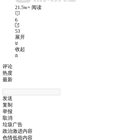
21.5w+ 阅读
6
53
展开
收起
评论
热度
最新
发送
复制
举报
取消
垃圾广告
政治激进内容
色情低俗内容