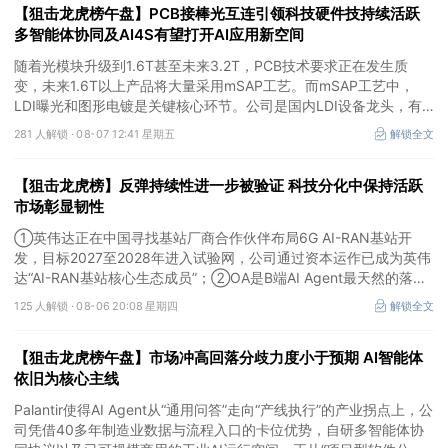
【狙击龙虎榜午盘】PCB接棒光互连引领科技硬件技持续活跃
多智能体协同及AI4S有望打开AI应用新空间
随着光模块升级到1.6T甚至未来3.2T，PCB技术要求正在发生质
变，未来1.6T以上产品将大量采用mSAP工艺。而mSAP工艺中，
LDI曝光和图形电镀是关键核心环节。公司是国内LDI设备龙头，有
望凭借其解析度更高的LDI技术，成为不可或缺的关键“铲子股”。
281 人解锁 ·
08-07 12:41 星期五
解锁全文
【狙击龙虎榜】反弹持续性进一步被验证 科技分化中保持活跃
市场彰显韧性
①英伟达正在中国寻找基站厂商合作伙伴布局6G AI-RAN基站开
发，目标2027至2028年进入试验网，公司通过资本运作已成为英伟
达“AI-RAN基站核心生态成员”；②OA是B端AI Agent最天然的落地
入口，公司凭借数万家企业客户积累的场景厚度正从协同管理软件龙
125 人解锁 ·
08-06 20:08 星期四
解锁全文
头进化为企业智能体经济的核心枢纽；③市场重组、股权转让暗线
涌动，该公司剥离亏损资产后“壳”属性进一步凸显。
【狙击龙虎榜午盘】市场冲高回落分歧力度小于预期 AI智能体
依旧为核心主线
Palantir使得AI Agent从“通用问答”走向“产线执行”的产业拐点上，公
司凭借40多年制造业数据与流程入口的卡位优势，自研多智能体协