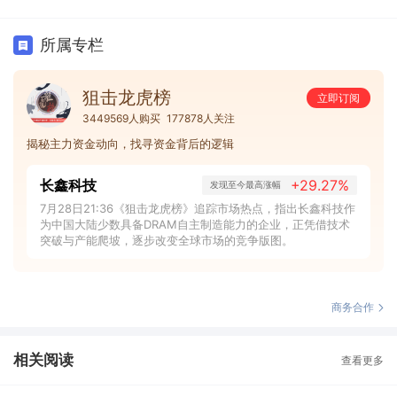
所属专栏
狙击龙虎榜
立即订阅
3449569人购买
177878人关注
揭秘主力资金动向，找寻资金背后的逻辑
长鑫科技
+29.27%
发现至今最高涨幅
7月28日21:36《狙击龙虎榜》追踪市场热点，指出长鑫科技作
为中国大陆少数具备DRAM自主制造能力的企业，正凭借技术
突破与产能爬坡，逐步改变全球市场的竞争版图。
商务合作
相关阅读
查看更多