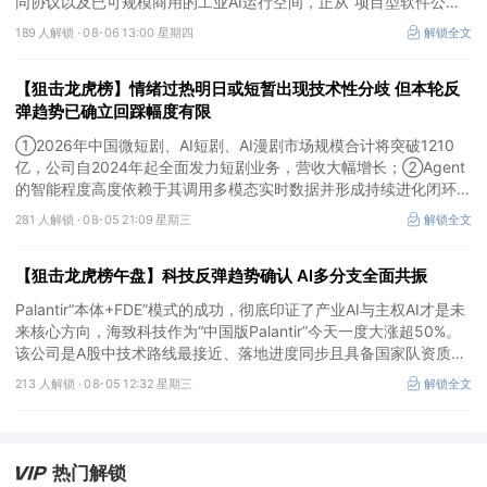
同协议以及已可规模商用的工业AI运行空间，正从“项目型软件公
司”向“AI原生平台生态型公司”跃迁。
189 人解锁 ·
08-06 13:00 星期四
解锁全文
【狙击龙虎榜】情绪过热明日或短暂出现技术性分歧 但本轮反
弹趋势已确立回踩幅度有限
①2026年中国微短剧、AI短剧、AI漫剧市场规模合计将突破1210
亿，公司自2024年起全面发力短剧业务，营收大幅增长；②Agent
的智能程度高度依赖于其调用多模态实时数据并形成持续进化闭环的
能力，公司是全球首个完成TPC-DS测试并通过官方审计的数据库企
281 人解锁 ·
08-05 21:09 星期三
解锁全文
业；③2026年被多方定义为Robotaxi商业化元年，公司正从“传统
出行运营商”向“自动驾驶时代的核心运力服务商”转变，率先享受行
【狙击龙虎榜午盘】科技反弹趋势确认 AI多分支全面共振
业从0到1的估值重估红利。
Palantir“本体+FDE”模式的成功，彻底印证了产业AI与主权AI才是未
来核心方向，海致科技作为“中国版Palantir”今天一度大涨超50%。
该公司是A股中技术路线最接近、落地进度同步且具备国家队资质的
核心标的，目前正处于从“数据智能基础设施”向“产业级AI Agent核
213 人解锁 ·
08-05 12:32 星期三
解锁全文
心供应商”跃迁的价值重估起点。
热门解锁