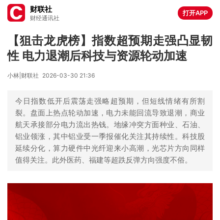
财联社
打开APP
财经通讯社
【狙击龙虎榜】指数超预期走强凸显韧
性 电力退潮后科技与资源轮动加速
小林|财联社
2026-03-30 21:36
今日指数低开后震荡走强略超预期，但短线情绪有所割
裂。盘面上热点轮动加速，电力未能回流导致退潮，商业
航天承接部分电力流出热钱。地缘冲突方面种业、石油、
铝业领涨，其中铝业受一季报催化关注其持续性。科技股
延续分化，算力硬件中光纤迎来小高潮，光芯片方向同样
值得关注。此外医药、福建等超跌反弹方向强度不俗。