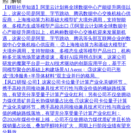
热门解锁
【财联社早知道】阿里云计划将全球数据中心产能提升两倍以
上，这家公司是阿里、字节跳动、腾讯数据中心交换机核心供
应商；上海推动算力和基础大模型扩大境外调用，支持智能
体、多模态生成等模型产品出口
①阿里云计划将全球数据中
心产能提升两倍以上，机构称数据中心交换机迎来发展新机
遇，这家公司是阿里、字节跳动、腾讯等头部互联网企业的数
据中心交换机核心供应商； ②上海推动算力和基础大模型扩
大境外调用，支持智能体、多模态生成等模型产品出口，机构
称多元落地场景渗透提速，看好AI应用拐点到来，这家公司
研发的魔聚平台是一款AI技术驱动的创新应用平台，基于不
同模型聚合的基础上构建场景AI Agent； ③这家公司已形
成“洗净服务+半导体材料”双主业并行的格局。
【风口研报·公司】这家公司卡位量子计算产业化关键环节，
携手高校共同推动兼具技术可行性与商业价值的稀缺路线落
地，有望充分享受量子计算产业化红利；另有公司不仅坐拥动
力煤优质矿井且长协煤销量占比低
①这家公司卡位量子计算
产业化关键环节，携手高校共同推动兼具技术可行性与商业价
值的稀缺路线落地，有望充分享受量子计算产业化红利；
②2026年煤价中枢上移，公司不仅坐拥动力煤优质矿井且长协
煤销量占比低，叠加甲醇吨利扩大，周期上行阶段业绩有望充
分释放。