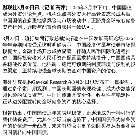
财联社3月30日讯（记者 高萍）
2026年3月中下旬，中国国债
成为外资讨论焦点。机构观点与外资大行高管表态形成共振，
中国国债在多重地缘风险与市场波动中，正跻身全球核心储备
资产行列，避险与配置价值获得一致认可。
3月22日，渣打集团行政总裁温拓思在中国发展高层论坛2026
年年会期间接受采访时明确表示，中国经济体量与债券市场规
模庞大，金融市场开放成效显著，伴随人民币国际化进程推
进，国际投资者对人民币资产配置需求持续提升，中国国债具
备稳健投资价值。他强调，稳定可预期的制度环境与便利的投
资渠道，正持续增强全球长期资金对中国资产的信心。
海外研究机构Gavekal Research在3月24日也发布了一篇报告，
通过多个窗口期观测，中国长期国债表现稳健，成为少数能穿
越风险的优质资产。中国国债兼具安全性、收益性与稳定性，
正从边缘配置转向全球储备资产的核心选择。
报告指出，中国国债近年来表现稳健，正逐渐成为一种可行的
替代储备资产。尤其在全球当前趋势下，中国国债作为储备资
产的价值进一步凸显，未来有望吸引更多边际买盘从黄金和美
国国债转向中国国债。