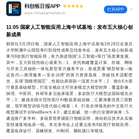
×
打开APP
11:05
国家人工智能应用上海中试基地：发布五大核心创
新成果
财联社3月28日电，国家人工智能应用上海中试基地3月28日在复旦
大学附属中山医院举行阶段性成果总结发布会，发布五大核心创新成
果与9款医疗智能应用，有力推进我国“人工智能+医疗”高质量发展。
其中，五大阶段性核心成果为：1、依托构建覆盖计算、存储、网络
与开发工具链的一体化新型算力服务平台，形成贯通“模型研发—验
证迭代—推理服务—安全治理”的算力资源底座，突破技术适配壁
垒，实现“国模用国芯”，性能比肩国际一流算力水平；2、推出6大医
疗垂直基础模型，打造全栈自主可控多模态大模型矩阵，覆盖影像、
病理、中医药、科研等多元临床场景，多款医疗大模型达国际领先水
平；3、建成全国示范性医疗AI数据基础设施，汇聚海量优质三医数
据，筑牢模型训练与迭代核心根基；4、打造全球领先的中文医疗大
模型测试平台MedBench 4.0，建立权威、统一的行业测评标准；5、
遴选推广多学科、多场景世界级医疗智能应用，推动前沿技术从实验
室快速落地临床一线。本次发布会上还重点发布9款医疗智能应用，
覆盖临床诊疗、器械研发、AI制药、脑机接口等领域。