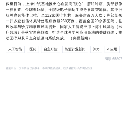
截至目前，上海中试基地推出心血管病“观心”、肝胆肿瘤、胸部影像
一扫多查、金牌编码员、全院级电子病历生成等多款智能体。其中肝
胆肿瘤智能体已推广至122家医疗机构，服务超百万人次；胸部影像
一扫多查智能体累计处理病例超250万例，覆盖全国20余家医院，临
床效率与诊疗精准度显著提升。国家人工智能应用上海中试基地（医
疗领域）是落实国家战略、打造全球医学AI应用高地的关键载体，推
动医疗AI从单点突破迈向系统集成。 （央视新闻）
人工智能
医药
自主可控
能源行业新闻
算力
AI应用
阅读 65807
特别声明：文章内容仅供参考，不构成投资建议。投资者据此操作风险自担。