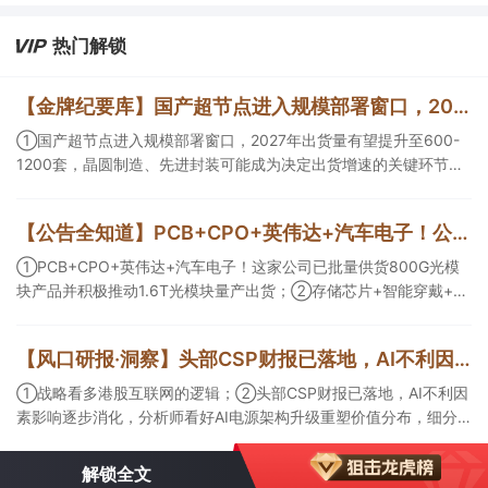
核心基础设施供应商。
热门解锁
【金牌纪要库】国产超节点进入规模部署窗口，2027年出货量有望提升至600-1200套，晶圆制造、先进封装可能成为决定出货增速的关键环节
①国产超节点进入规模部署窗口，2027年出货量有望提升至600-
1200套，晶圆制造、先进封装可能成为决定出货增速的关键环节；
②服务器ODM扩产弹性较强，毛利率有望由传统服务器的4%-8%
提升至10%-15%，这两家公司占据整机市场的核心份额；③国产交
【公告全知道】PCB+CPO+英伟达+汽车电子！公司已批量供货800G光模块
换芯片已经由送样验证逐步进入小批量应用，中低速率产品替代有
望加快，400G、800G产品正进入认证和导入阶段。
①PCB+CPO+英伟达+汽车电子！这家公司已批量供货800G光模
块产品并积极推动1.6T光模块量产出货；②存储芯片+智能穿戴+华
为！这家公司公司大容量NOR Flash已成功导入PC、服务器大客
户；③边缘计算+智慧灯杆！公司拟跨界布局固态存储标的。
【风口研报·洞察】头部CSP财报已落地，AI不利因素影响逐步消化，分析师看好AI电源架构升级重塑价值分布，细分龙头迈入放量验证阶段；战略看多港股互联网的逻辑
①战略看多港股互联网的逻辑；②头部CSP财报已落地，AI不利因
素影响逐步消化，分析师看好AI电源架构升级重塑价值分布，细分
龙头迈入放量验证阶段；③今日全市场机构研报共发布122篇，康
龙化成、江淮汽车评级得到上调，9家公司获得首度覆盖，其中乔锋
解锁全文