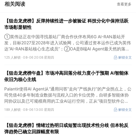
相关阅读
查看更多
【狙击龙虎榜】反弹持续性进一步被验证 科技分化中保持活跃
市场彰显韧性
①英伟达正在中国寻找基站厂商合作伙伴布局6G AI-RAN基站开
发，目标2027至2028年进入试验网，公司通过资本运作已成为英伟
达“AI-RAN基站核心生态成员”；②OA是B端AI Agent最天然的落地
入口，公司凭借数万家企业客户积累的场景厚度正从协同管理软件龙
125 人解锁 ·
08-06 20:08 星期四
解锁全文
头进化为企业智能体经济的核心枢纽；③市场重组、股权转让暗线
涌动，该公司剥离亏损资产后“壳”属性进一步凸显。
【狙击龙虎榜午盘】市场冲高回落分歧力度小于预期 AI智能体
依旧为核心主线
Palantir使得AI Agent从“通用问答”走向“产线执行”的产业拐点上，公
司凭借40多年制造业数据与流程入口的卡位优势，自研多智能体协
同协议以及已可规模商用的工业AI运行空间，正从“项目型软件公
司”向“AI原生平台生态型公司”跃迁。
189 人解锁 ·
08-06 13:00 星期四
解锁全文
【狙击龙虎榜】情绪过热明日或短暂出现技术性分歧 但本轮反
弹趋势已确立回踩幅度有限