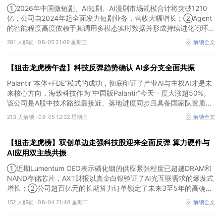
①2026年中国微短剧、AI短剧、AI漫剧市场规模合计将突破1210
亿，公司自2024年起全面发力短剧业务，营收大幅增长；②Agent
的智能程度高度依赖于其调用多模态实时数据并形成持续进化闭环的
能力，公司是全球首个完成TPC-DS测试并通过官方审计的数据库企
281 人解锁 ·
08-05 21:09 星期三
解锁全文
业；③2026年被多方定义为Robotaxi商业化元年，公司正从“传统
出行运营商”向“自动驾驶时代的核心运力服务商”转变，率先享受行
【狙击龙虎榜午盘】科技反弹趋势确认 AI多分支全面共振
业从0到1的估值重估红利。
Palantir“本体+FDE”模式的成功，彻底印证了产业AI与主权AI才是未
来核心方向，海致科技作为“中国版Palantir”今天一度大涨超50%。
该公司是A股中技术路线最接近、落地进度同步且具备国家队资质的
核心标的，目前正处于从“数据智能基础设施”向“产业级AI Agent核
213 人解锁 ·
08-05 12:32 星期三
解锁全文
心供应商”跃迁的价值重估起点。
【狙击龙虎榜】双创单边走强科技股迎来全面反弹 算力硬件与
AI应用双主线共振
①近期Lumentum CEO表示磷化铟的供应紧张程度已超越DRAM和
NAND存储芯片，AXT财报以真金白银验证了AI光互联需求的爆发式
增长；②公司超百亿元的长期算力订单锁定了未来3至5年的高确定
性收入，并正从行业的“签约潮”迈入“加价潮”这一关键阶段；③今年
152 人解锁 ·
08-04 21:40 星期二
解锁全文
下半年将迎来银行业务类智能体应用的落地破局，预计部分头部银行
率先上线面向客户的业务类智能体应用，关注银行网点AI Agent化的