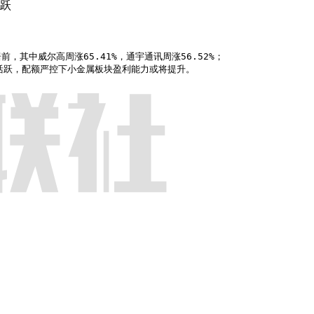
活跃
股涨幅居前，其中威尔高周涨65.41%，通宇通讯周涨56.52%；

金属板块表现活跃，配额严控下小金属板块盈利能力或将提升。