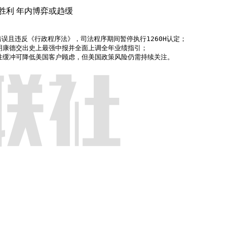
胜利 年内博弈或趋缓
且违反《行政程序法》，司法程序期间暂停执行1260H认定；

落地适逢药明康德交出史上最强中报并全面上调全年业绩指引；

家指出，阶段性缓冲可降低美国客户顾虑，但美国政策风险仍需持续关注。