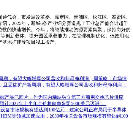
案新闻通气会，市发展改革委、嘉定区、青浦区、松江区、奉贤区、
绍，2025年，新城6条产业细分赛道规上工业总产值合计超千
位数的快速增长。今年，将继续推动资源要素集聚，保持向好的
台等创新载体。提升园区承载能力，在管理机制优化、低效用地
产基地扩建等项目竣工投产。
新周期，有望大幅增厚公司营收和归母净利润；周策略：市场情
户，且受益扩产新周期，有望大幅增厚公司营收和归母净利润；
端产品已回片，作为国内稀缺独立第三方商用交换芯片供应
027年上半年金价将向每盎司5000美元迈进”。
相关设备市场规模有望达到100亿元，这家公司正布局用于半导体
HBM等领域加速应用，2030年相关设备市场规模有望达到100