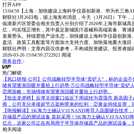
打开APP
15:04:59【上海：加快建设上海科学仪器创新港、华为长三
财联社3月26日电，据上海发布消息，今天（3月26日）下午
临港新片区管委会相关负责人分别介绍了2026年上海市新城高
亿，均实现正增长，其中嘉定新城医疗器械和高端装备、青浦
发展势头。持续塑造产业生态，加快建设上海科学仪器创新港
盘活、政策工具配套等方面加大支持力度。加快落地重大项目
财联社声明：文章内容仅供参考，不构成投资建议。投资者据
2026-03-26 15:04:59
2722921 阅读
商务合作
热门解锁
【风口研报·公司】公司战略转型半导体“卖铲人”，标的企业
绪有望逐渐回暖并重拾上行趋势
①公司战略转型半导体“卖铲
②周策略：市场情绪有望逐渐回暖并重拾上行趋势。
【狙击龙虎榜】反弹兑现窗口临近下周或转为震荡市 新高因
商，公司充分承接超节点架构带来的红利；②黄金持续反弹，瑞银
【电报解读】SK海力士确认V10 NAND将导入晶圆键合技术
存储器产品的测试设备
首款采用！SK海力士确认V10 NAN
亿元，这家公司正在布局用于半导体存储器产品的测试设备，
相关阅读