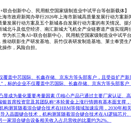
角AI+联合创新中心、民用航空国家级制造业中试平台等创新载体】
，上海市政府新闻办举行2026年上海市新城高质量发展行动方
质量发展行动方案及五个新城各自发展行动方案的有关情况。据介
新城北斗及低空经济、南汇新城大飞机全产业链赛道产值实现两
、华为长三角AI+联合创新中心、民用航空国家级制造业中试平
，推动联影生产研发基地、辰竹仪表研发制造基地、莱士奉贤生
此操作，风险自担。
不仅覆盖中芯国际、长鑫存储、京东方等头部客户，且受益扩产
人”，标的企业不仅覆盖中芯国际、长鑫存储、京东方等头部客
子凸显成为量化重要考量因素
①核心产品已通过主要厂家认证、高
首席投资官及其团队称“本轮黄金上涨行情拥有基本面支撑，预计2
，机构测算随着混合键合技术在HBM等领域加速应用，2030年
D将导入晶圆键合技术，机构测算随着混合键合技术在AI逻辑芯片、
另一家混合键合设备相关收入占总营收的比重约为2%。