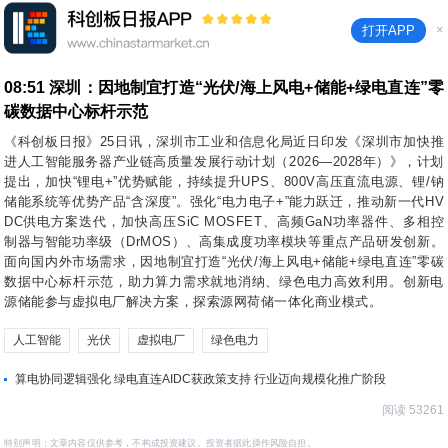
×
打开APP
08:51
深圳：因地制宜打造“光伏/海上风电+储能+绿电直连”零
碳数据中心标杆示范
《科创板日报》25日讯，深圳市工业和信息化局近日印发《深圳市加快推
进人工智能服务器产业链高质量发展行动计划（2026—2028年）》，计划
提出，加快“锂电+”优势赋能，持续提升UPS、800V高压直流电源、锂/钠
储能系统等优势产品“含深度”。强化“电力电子+”能力跃迁，推动新一代HV
DC供电方案迭代，加快高压SiC MOSFET、高频GaN功率器件、多相控
制器与智能功率级（DrMOS）、高集成度功率模块等重点产品研发创新。
面向国内外市场需求，因地制宜打造“光伏/海上风电+储能+绿电直连”零碳
数据中心标杆示范，助力算力需求就地消纳、绿色电力高效利用。创新电
源储能参与虚拟电厂解决方案，探索源网荷储一体化商业模式。
人工智能
光伏
虚拟电厂
绿色电力
算电协同逻辑强化 绿电直连AIDC获政策支持 行业迈向规模化推广阶段
阅读 53261
特别声明：文章内容仅供参考，不构成投资建议。投资者据此操作风险自担。