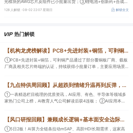
光模块的AWG芯片及组件已小批量出货；③锂电池+创新药+合成生
物！公司拟定增募资不超过7亿元以切入半导体供应链。
128 人解锁 ·
08-02 22:07 星期日
解锁全文
热门解锁
【机构龙虎榜解读】PCB+先进封装+铜箔，可剥铜产品通过了部分覆铜板厂商、载板厂商及相关芯片终端的认证，持续获得小批量订单，主要应用场景包括芯片封装光模块用PCB，机构大额净买入这家公司
①PCB+先进封装+铜箔，可剥铜产品通过了部分覆铜板厂商、载板
厂商及相关芯片终端的认证，持续获得小批量订单，主要应用场景
包括芯片封装光模块用PCB，机构大额净买入这家公司；②创新药
CDMO+减肥药，收购国外知名CRO企业，在创新药API的化学合成
【九点特供周回顾】从超跌到情绪升温再到反弹，栏目梳理AI应用题材逻辑，AI教育人气公司解读后获4连板
等方面具有丰富经验，具备承接细胞与基因治疗产品商业化受托生
产的合规资质，这家公司获净买入。
①一表精选栏目梳理的优质资讯，AI应用、有色、半导体等领域多
家热门公司上榜，AI教育人气公司解读后获4连板； ②AI应用本周
活跃，栏目解读海外映射，梳理教育、传媒、游戏等景气方向，焦
点公司3日最高涨超20%； ③磷化铟概念异军突起，栏目以机构视
【风口研报回顾】兼顾成长逻辑+基本面安全边际！王牌自营前瞻覆盖“pcb+MLCC+电子布”，梳理AI产业链优质标的“深坑起跳”
角前瞻产业供需情况，提及2家核心公司双双涨停。
①5日2板！AI算力全链条拉动mSAP、高阶HDI长期需求，这家高