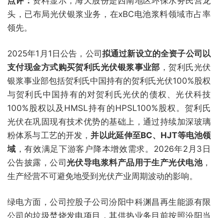
点评：
资料显示，海天股份是西南地区环保水务民营龙
头，已布局光伏银浆业务，在xBC电池浆料领域市占率
领先。
2025年1月1日公告，公司
拟通过新设立的全资子公司以
支付现金方式购买贺利氏光伏银浆事业部
，贺利氏光伏
银浆事业部包括贺利氏中国持有的贺利氏光伏100%股权
与贺利氏中国持有的对贺利氏光伏的债权、光伏科技
100%股权以及HMSL持有的HPSL100%股权。贺利氏
光伏在巩固现有技术优势的基础上，通过持续加深玻璃
粉体系与工艺的开发，
并以此延伸至BC、HJT等电池领
域
，有效满足下游客户降本增效需求。2026年2月3日
公告披露，公司
光伏导电浆料产品用于生产光伏电池
，
生产经营不可避免地受到光伏产业周期波动的影响。
绿电方面，公司控股子公司汾阳中科渊昌再生能源有限
公司的垃圾焚烧发电项目，其供热业务目前按照汾阳当