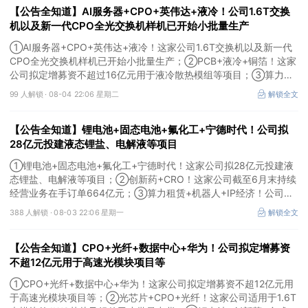
【公告全知道】AI服务器+CPO+英伟达+液冷！公司1.6T交换
机以及新一代CPO全光交换机样机已开始小批量生产
①AI服务器+CPO+英伟达+液冷！这家公司1.6T交换机以及新一代
CPO全光交换机样机已开始小批量生产；②PCB+液冷+铜箔！这家
公司拟定增募资不超过16亿元用于液冷散热模组等项目；③算力
+云计算+华为鲲鹏！公司签署超46亿元算力服务合同。
99 人解锁 ·
08-04 22:06 星期二
解锁全文
【公告全知道】锂电池+固态电池+氟化工+宁德时代！公司拟
28亿元投建液态锂盐、电解液等项目
①锂电池+固态电池+氟化工+宁德时代！这家公司拟28亿元投建液
态锂盐、电解液等项目；②创新药+CRO！这家公司截至6月末持续
经营业务在手订单664亿元；③算力租赁+机器人+IP经济！公司签
署32亿元算力服务合同。
388 人解锁 ·
08-03 22:06 星期一
解锁全文
【公告全知道】CPO+光纤+数据中心+华为！公司拟定增募资
不超12亿元用于高速光模块项目等
①CPO+光纤+数据中心+华为！这家公司拟定增募资不超12亿元用
于高速光模块项目等；②光芯片+CPO+光纤！这家公司适用于1.6T