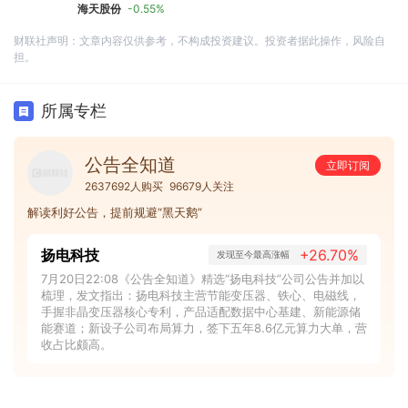
海天股份
-0.55%
财联社声明：文章内容仅供参考，不构成投资建议。投资者据此操作，风险自
担。
所属专栏
公告全知道
立即订阅
2637692人购买
96679人关注
解读利好公告，提前规避“黑天鹅”
扬电科技
+26.70%
发现至今最高涨幅
7月20日22:08《公告全知道》精选“扬电科技”公司公告并加以
梳理，发文指出：扬电科技主营节能变压器、铁心、电磁线，
手握非晶变压器核心专利，产品适配数据中心基建、新能源储
能赛道；新设子公司布局算力，签下五年8.6亿元算力大单，营
收占比颇高。