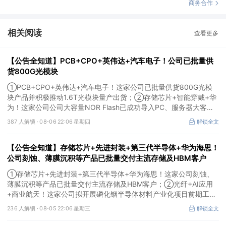
商务合作
相关阅读
查看更多
【公告全知道】PCB+CPO+英伟达+汽车电子！公司已批量供
货800G光模块
①PCB+CPO+英伟达+汽车电子！这家公司已批量供货800G光模
块产品并积极推动1.6T光模块量产出货；②存储芯片+智能穿戴+华
为！这家公司公司大容量NOR Flash已成功导入PC、服务器大客
户；③边缘计算+智慧灯杆！公司拟跨界布局固态存储标的。
387 人解锁 ·
08-06 22:06 星期四
解锁全文
【公告全知道】存储芯片+先进封装+第三代半导体+华为海思！
公司刻蚀、薄膜沉积等产品已批量交付主流存储及HBM客户
①存储芯片+先进封装+第三代半导体+华为海思！这家公司刻蚀、
薄膜沉积等产品已批量交付主流存储及HBM客户；②光纤+AI应用
+商业航天！这家公司拟开展磷化铟半导体材料产业化项目前期工
作；③MLCC+光模块+商业航天+军工！公司拟定增募资不超3亿元
236 人解锁 ·
08-05 22:06 星期三
解锁全文
用于MLCC相关项目。