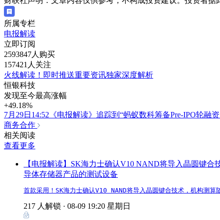
财联社声明：文章内容仅供参考，不构成投资建议。投资者据
所属专栏
电报解读
立即订阅
2593847人购买
157421人关注
火线解读！即时推送重要资讯独家深度解析
恒银科技
发现至今最高涨幅
+49.18%
7月29日14:52《电报解读》追踪到“蚂蚁数科筹备Pre-
商务合作
相关阅读
查看更多
【电报解读】SK海力士确认V10 NAND将导入晶圆键
导体存储器产品的测试设备
首款采用！SK海力士确认V10 NAND将导入晶圆键合技术，机构测
217 人解锁 ·
08-09 19:20 星期日