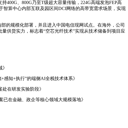
G、800G乃至T级超大容量传输，224G高端发泡FEP高
于智算中心内部互联及园区间DCI网络的高带宽需求场景，实现
内部的规模化部署，并且进入中国电信现网试点。在海外，公司
量供货实力，标志着“空芯光纤技术”实现从技术储备到项目应
域》
储+感知+执行”的端侧AI全栈技术体系》
关方案处在研发实验阶段》
方案已在金融、政企等核心领域大规模落地》