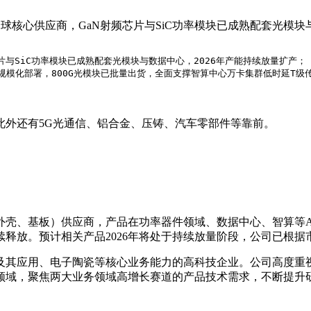
核心供应商，GaN射频芯片与SiC功率模块已成熟配套光模块与
与SiC功率模块已成熟配套光模块与数据中心，2026年产能持续放量扩产；

空芯光纤规模化部署，800G光模块已批量出货，全面支撑智算中心万卡集群低时延T级
此外还有5G光通信、铝合金、压铸、汽车零部件等靠前。
外壳、基板）供应商，产品在功率器件领域、数据中心、智算等A
释放。预计相关产品2026年将处于持续放量阶段，公司已根
及其应用、电子陶瓷等核心业务能力的高科技企业。公司高度重
领域，聚焦两大业务领域高增长赛道的产品技术需求，不断提升