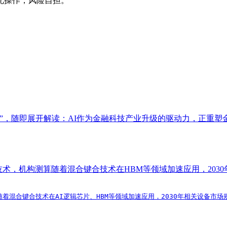
此操作，风险自担。
IPO轮融资”，随即展开解读：AI作为金融科技产业升级的驱动力，
合技术，机构测算随着混合键合技术在HBM等领域加速应用，203
算随着混合键合技术在AI逻辑芯片、HBM等领域加速应用，2030年相关设备