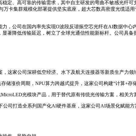
定、高可靠的传输需求，其中自主研发的弯曲不敏感光纤可支持400
合与万卡集群规模化部署提供坚实底座，超大芯数高密度光缆适用
能力，公司在国内率先实现O波段反谐振空芯光纤在AI数据中心
，显著降低传输延迟，树立了全球光通信性能新标杆。公司具备批
源方案，这家公司深耕低空经济、水下及航天连接器等新质生产力领
受益存储涨价周期，NPU算力跨越式提升，这家公司构建“计算+存
构提供MicroLED光模块产品，用于替代原有传统光传输方案，相
旗下公司打造全系列国产化AI硬件基座，这家公司AI场景化赋能