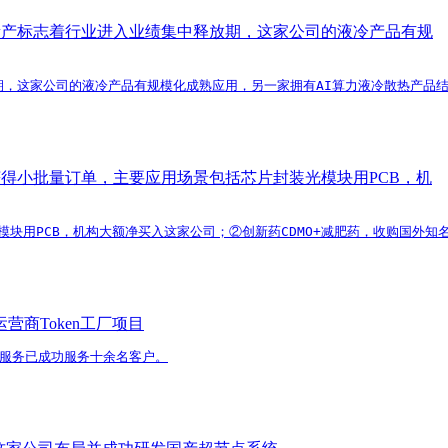
in全面量产标志着行业进入业绩集中释放期，这家公司的液冷产品有规
集中释放期，这家公司的液冷产品有规模化成熟应用，另一家拥有AI算力液冷散热
获得小批量订单，主要应用场景包括芯片封装光模块用PCB，机
块用PCB，机构大额净买入这家公司；②创新药CDMO+减肥药，收购国外知
商Token工厂项目
赁服务已成功服务十余名客户。