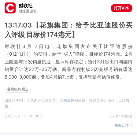
财联社
打开APP
财经通讯社
13:17:03【花旗集团：给予比亚迪股份买
入评级 目标价174港元】
财联社3月17日电，花旗集团发布关于比亚迪股份
（01211.HK）的研报，给予“买入”评级，目标价174港元。2月
上险量与批发销量接近，显示库存稳定；预计3月起出口与国内
销量合计达22万–25万辆。新品方程豹钛3闪充版月销有望达
8,000–9,000辆，叠加4月豹7上市，支撑销量与估值修复。
港股机构观点
财联社声明：文章内容仅供参考，不构成投资建议。投资者据此操作，风险自
担。
2026-03-17 13:17:03
2578719 阅读
商务合作