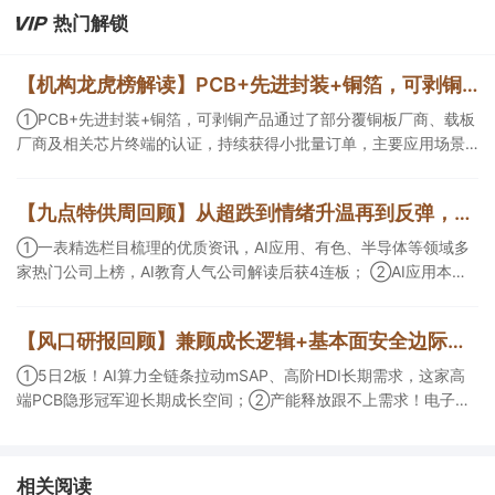
热门解锁
【机构龙虎榜解读】PCB+先进封装+铜箔，可剥铜产品通过了部分覆铜板厂商、载板厂商及相关芯片终端的认证，持续获得小批量订单，主要应用场景包括芯片封装光模块用PCB，机构大额净买入这家公司
①PCB+先进封装+铜箔，可剥铜产品通过了部分覆铜板厂商、载板
厂商及相关芯片终端的认证，持续获得小批量订单，主要应用场景
包括芯片封装光模块用PCB，机构大额净买入这家公司；②创新药
CDMO+减肥药，收购国外知名CRO企业，在创新药API的化学合成
【九点特供周回顾】从超跌到情绪升温再到反弹，栏目梳理AI应用题材逻辑，AI教育人气公司解读后获4连板
等方面具有丰富经验，具备承接细胞与基因治疗产品商业化受托生
产的合规资质，这家公司获净买入。
①一表精选栏目梳理的优质资讯，AI应用、有色、半导体等领域多
家热门公司上榜，AI教育人气公司解读后获4连板； ②AI应用本周
活跃，栏目解读海外映射，梳理教育、传媒、游戏等景气方向，焦
点公司3日最高涨超20%； ③磷化铟概念异军突起，栏目以机构视
【风口研报回顾】兼顾成长逻辑+基本面安全边际！王牌自营前瞻覆盖“pcb+MLCC+电子布”，梳理AI产业链优质标的“深坑起跳”
角前瞻产业供需情况，提及2家核心公司双双涨停。
①5日2板！AI算力全链条拉动mSAP、高阶HDI长期需求，这家高
端PCB隐形冠军迎长期成长空间；②产能释放跟不上需求！电子布
未来3年缺口难消，深坑之际再梳理行业逻辑，人气龙头涨超3成；
③AI服务器、机器人带动MLCC景气周期持续！这家公司扩产、涨
价预期暂未被市场定价，王牌自营前瞻捕捉“预期差”，3日大涨
相关阅读