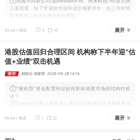
①同股不同权公司(如MINIMAX-W、商米科技-W)首次纳
入港股通，除了常规的市值和成交额要求外，在上市时间
和考察期上具体有哪些额外限制？
②为什么大金重工、圣邦股份和芯碁微装等A+H两地上市
展开
93.5w+ 阅读
4
16
股票不需要等待8月25日的定期调整公告，它们各自的预
计纳入时间是怎样的？
港股估值回归合理区间 机构称下半年迎"估
值+业绩"双击机遇
财联社 胡家荣
2026-05-28 14:14
①"哑铃型"资金配置特征如何影响港股市场的结构性机
会？
②Token经济和人形机器人等前沿科技领域的发展前景如
何？
展开
66.6w+ 阅读
1
22