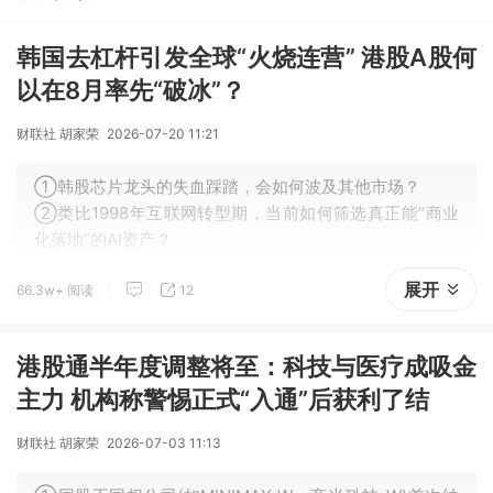
26%。
韩国去杠杆引发全球“火烧连营” 港股A股何
以在8月率先“破冰”？
财联社 胡家荣
2026-07-20 11:21
①韩股芯片龙头的失血踩踏，会如何波及其他市场？
②类比1998年互联网转型期，当前如何筛选真正能“商业
化落地”的AI资产？
展开
66.3w+ 阅读
12
港股通半年度调整将至：科技与医疗成吸金
主力 机构称警惕正式“入通”后获利了结
财联社 胡家荣
2026-07-03 11:13