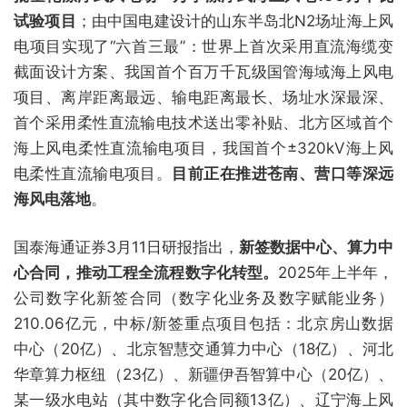
试验项目
；由中国电建设计的山东半岛北N2场址海上风
电项目实现了“六首三最”：世界上首次采用直流海缆变
截面设计方案、我国首个百万千瓦级国管海域海上风电
项目、离岸距离最远、输电距离最长、场址水深最深、
首个采用柔性直流输电技术送出零补贴、北方区域首个
海上风电柔性直流输电项目，我国首个±320kV海上风
电柔性直流输电项目。
目前正在推进苍南、营口等深远
海风电落地
。
国泰海通证券3月11日研报指出，
新签数据中心、算力中
心合同，推动工程全流程数字化转型。
2025年上半年，
公司数字化新签合同（数字化业务及数字赋能业务）
210.06亿元，中标/新签重点项目包括：北京房山数据
中心（20亿）、北京智慧交通算力中心（18亿）、河北
华章算力枢纽（23亿）、新疆伊吾智算中心（20亿）、
某一级水电站（其中数字化合同额13亿）、辽宁海上风