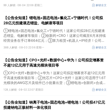
+云计算+华为鲲鹏！公司签署超46亿元算力服务合同。
99 人解锁 ·
08-04 22:06 星期二
解锁全文
【公告全知道】锂电池+固态电池+氟化工+宁德时代！公司拟
28亿元投建液态锂盐、电解液等项目
①锂电池+固态电池+氟化工+宁德时代！这家公司拟28亿元投建液
态锂盐、电解液等项目；②创新药+CRO！这家公司截至6月末持续
经营业务在手订单664亿元；③算力租赁+机器人+IP经济！公司签
署32亿元算力服务合同。
388 人解锁 ·
08-03 22:06 星期一
解锁全文
【公告全知道】CPO+光纤+数据中心+华为！公司拟定增募资
不超12亿元用于高速光模块项目等
①CPO+光纤+数据中心+华为！这家公司拟定增募资不超12亿元用
于高速光模块项目等；②光芯片+CPO+光纤！这家公司适用于1.6T
光模块的AWG芯片及组件已小批量出货；③锂电池+创新药+合成生
物！公司拟定增募资不超过7亿元以切入半导体供应链。
128 人解锁 ·
08-02 22:07 星期日
解锁全文
【公告全知道】钠离子电池+固态电池+锂电池！公司拟47亿元
投建钠电正极材料一体化项目