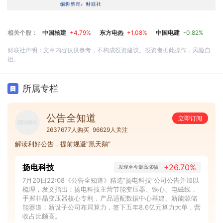
相关个股：
中国核建
+4.79%
东方电热
+1.08%
中国电建
-0.82%
财联社声明：文章内容仅供参考，不构成投资建议。投资者据此操作，风险自
担。
所属专栏
公告全知道
立即订阅
2637677人购买
96629人关注
解读利好公告，提前规避“黑天鹅”
扬电科技
+26.70%
发现至今最高涨幅
7月20日22:08《公告全知道》精选“扬电科技”公司公告并加以
梳理，发文指出：扬电科技主营节能变压器、铁心、电磁线，
手握非晶变压器核心专利，产品适配数据中心基建、新能源储
能赛道；新设子公司布局算力，签下五年8.6亿元算力大单，营
收占比颇高。