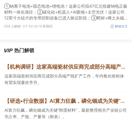
①钠离子电池+固态电池+锂电池！这家公司拟47亿元投建钠电正极
材料一体化项目；②碳化硅+机器人+AI眼镜+太空光伏！这家公司
12英寸大硅片的专用切割设备已进入验证阶段；③靶材+稀土永磁
+光纤+先进封装！公司12英寸高纯钽靶材在先进存储领域通过验证
238 人解锁 ·
07-30 22:19 星期四
解锁全文
并大批量应用。
热门解锁
【机构调研】这家高端瓷材供应商完成部分高端产线扩产，年内氧化锆粉体有望实现量价齐升
这家高端瓷材供应商完成部分高端产线扩产工作，年内氧化锆粉体
有望实现量价齐升。
【研选•行业数据】AI算力狂飙，磷化铟成为关键“刚需材料”，最新整理相关产业链公司市占率、产能、产量等（附表）
AI算力狂飙，磷化铟成为关键“刚需材料”，最新整理相关产业链公司
市占率、产能、产量等（附表）。