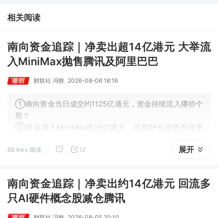
③AI服务器、机器人带动MLCC景气周期持续！这家公司扩产、涨
价预期暂未被市场定价，王牌自营前瞻捕捉“预期差”，3日大涨
相关阅读
26%。
南向资金追踪｜净卖出超14亿港元 大举流
入MiniMax抛售腾讯及阿里巴巴
财联社 冯轶
2026-08-06 18:16
①南向资金当日成交约1125亿港元，资金持续流入哪些个
股？
②资金流入MiniMax超26亿港元，近期持仓趋势有何变
化？
展开
69.4w+ 阅读
12
南向资金追踪｜净卖出约14亿港元 回流多
只AI硬件概念股减仓腾讯
财联社 冯轶
2026-08-05 20:10