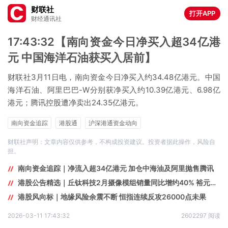
财联社
打开APP
财经通讯社
17:43:32【南向资金今日净买入超34亿港
元 中国海洋石油获买入居前】
财联社3月11日电，南向资金今日净买入约34.48亿港元。中国
海洋石油、阿里巴巴-W分别获净买入约10.39亿港元、6.98亿
港元；腾讯控股遭净卖出24.35亿港元。
南向资金追踪
港股通
沪深港通资金动向
财联社声明：文章内容仅供参考，不构成投资建议。投资者据此操作，风险自
担。
南向资金追踪｜净流入超34亿港元 加仓中海油及阿里抛售腾讯
港股公告精选｜丘钛科技2月摄像模组销量同比增约40% 裕元集团年度营收超80亿美元
港股风向标｜地缘风险余震不断 恒指连续反攻26000点未果
2026-03-11 17:43:32
2602297 阅读