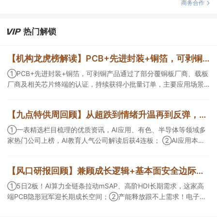
商务合作
热门解锁
【机构龙虎榜解读】PCB+先进封装+铜箔，可剥铜产品通过了部分覆铜板厂商、载板厂商及相关芯片终端的认证，持续获得小批量订单，主要应用场景包括芯片封装光模块用PCB，机构大额净买入这家公司
①PCB+先进封装+铜箔，可剥铜产品通过了部分覆铜板厂商、载板
厂商及相关芯片终端的认证，持续获得小批量订单，主要应用场景
包括芯片封装光模块用PCB，机构大额净买入这家公司；②创新药
CDMO+减肥药，收购国外知名CRO企业，在创新药API的化学合成
【九点特供周回顾】从超跌到情绪升温再到反弹，栏目梳理AI应用题材逻辑，AI教育人气公司解读后获4连板
等方面具有丰富经验，具备承接细胞与基因治疗产品商业化受托生
产的合规资质，这家公司获净买入。
①一表精选栏目梳理的优质资讯，AI应用、有色、半导体等领域多
家热门公司上榜，AI教育人气公司解读后获4连板； ②AI应用本周
活跃，栏目解读海外映射，梳理教育、传媒、游戏等景气方向，焦
点公司3日最高涨超20%； ③磷化铟概念异军突起，栏目以机构视
【风口研报回顾】兼顾成长逻辑+基本面安全边际！王牌自营前瞻覆盖“pcb+MLCC+电子布”，梳理AI产业链优质标的“深坑起跳”
角前瞻产业供需情况，提及2家核心公司双双涨停。
①5日2板！AI算力全链条拉动mSAP、高阶HDI长期需求，这家高
端PCB隐形冠军迎长期成长空间；②产能释放跟不上需求！电子布
未来3年缺口难消，深坑之际再梳理行业逻辑，人气龙头涨超3成；