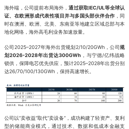
海外端，公司提前布局海外，
通过获取IEC/UL等全球认
证、在欧洲形成代表性项目并与多国头部伙伴合作
，同
时在澳洲、欧洲、北美、东南亚等地建立区域总部与本
地化网络，海外高毛利业务加速放量。
公司2025–2027年海外出货规划2/10/20GWh，公司
规
划2026-2028年出货达300GWh
，与宁德/亿纬战略
锁供，保障电芯优先供应，预计2025–2028年出货分别
达26/70/100/130GWh，保持高速增长。
公司以“卖收益”取代“卖设备”，成功构建了轻资产、复利
型的储能商业模式，通过技术、数据和低成本金融支