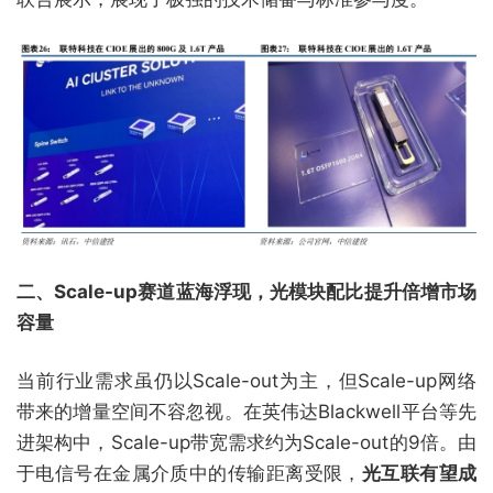
二、Scale-up赛道蓝海浮现，光模块配比提升倍增市场
容量
当前行业需求虽仍以Scale-out为主，但Scale-up网络
带来的增量空间不容忽视。在英伟达Blackwell平台等先
进架构中，Scale-up带宽需求约为Scale-out的9倍。由
于电信号在金属介质中的传输距离受限，
光互联有望成