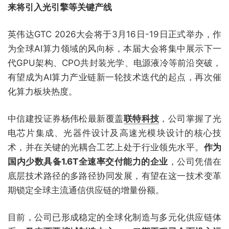
来将引入光引擎等关键产线
英伟达GTC 2026大会将于3月16日-19日正式举办，作
为全球AI算力领域的风向标，本届大会将集中展示下一
代GPU架构、CPO共封装光学、电源液冷等前沿突破，
有望成为AI算力产业链新一轮技术迭代的起点，再次催
化算力板块热度。
中信建投证券杨伟松最新覆盖
联特科技
，公司掌握了光
电芯片集成、光器件设计及高速光模块设计的核心技
术，并在关键的光耦合工艺上处于行业领先水平。
作为
国内少数具备1.6T全速率交付能力的企业
，公司凭借在
底层技术路径的多路径协同发展，有望在这一技术变革
期锁定全球主流通信供应链的增量份额。
目前，公司已形成稳定的全球化制造与多元化供应链体