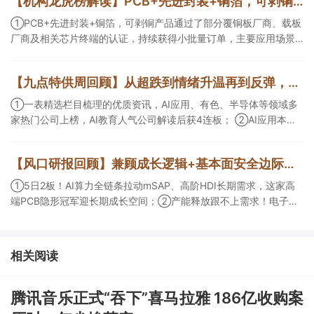
【机构龙虎榜解读】PCB+先进封装+铜箔，可剥铜产品通过了部分覆铜板厂商、载板厂商及相关芯片终端的认证，持续获得小批量订单，主要应用场景包括芯片封装光模块用PCB，机构大额净买入这家公司
①PCB+先进封装+铜箔，可剥铜产品通过了部分覆铜板厂商、载板
厂商及相关芯片终端的认证，持续获得小批量订单，主要应用场景
包括芯片封装光模块用PCB，机构大额净买入这家公司；②创新药
CDMO+减肥药，收购国外知名CRO企业，在创新药API的化学合成
【九点特供周回顾】从超跌到情绪升温再到反弹，栏目梳理AI应用题材逻辑，AI教育人气公司解读后获4连板
等方面具有丰富经验，具备承接细胞与基因治疗产品商业化受托生
产的合规资质，这家公司获净买入。
①一表精选栏目梳理的优质资讯，AI应用、有色、半导体等领域多
家热门公司上榜，AI教育人气公司解读后获4连板； ②AI应用本周
活跃，栏目解读海外映射，梳理教育、传媒、游戏等景气方向，焦
点公司3日最高涨超20%； ③磷化铟概念异军突起，栏目以机构视
【风口研报回顾】兼顾成长逻辑+基本面安全边际！王牌自营前瞻覆盖“pcb+MLCC+电子布”，梳理AI产业链优质标的“深坑起跳”
角前瞻产业供需情况，提及2家核心公司双双涨停。
①5日2板！AI算力全链条拉动mSAP、高阶HDI长期需求，这家高
端PCB隐形冠军迎长期成长空间；②产能释放跟不上需求！电子布
未来3年缺口难消，深坑之际再梳理行业逻辑，人气龙头涨超3成；
③AI服务器、机器人带动MLCC景气周期持续！这家公司扩产、涨
价预期暂未被市场定价，王牌自营前瞻捕捉“预期差”，3日大涨
相关阅读
26%。
腾讯音乐正式“吞下”喜马拉雅 186亿收购案