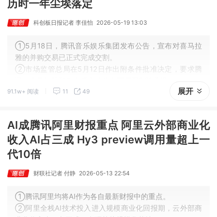
历时一年尘埃落定
科创板日报记者 李佳怡
2026-05-19 13:03
①5月18日，腾讯音乐娱乐集团发布公告，宣布对喜马拉
雅的并购交易已正式完成交割。
②市场监管总局在5月12日作出附条件批准决定，要求腾
讯、喜马拉雅和集中后实体作出五项限制性承诺。
展开
91.1w+ 阅读
11
49
③在监管划定的清晰边界下，腾讯音乐与喜马拉雅能否真
正实现1+1>2的协同效应，仍需时间检验。
AI成腾讯阿里财报重点 阿里云外部商业化
收入AI占三成 Hy3 preview调用量超上一
代10倍
财联社记者 付静
2026-05-13 22:54
①腾讯阿里均将AI作为各自最新财报中的重点。
②阿里全栈AI技术投入进入规模商业化回报期，云外部商