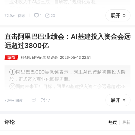
业化收入中AI占三成，自研芯片规模化落地。
③腾讯Hy3 preview调用量超上一代10倍，马化腾回应
展开
72.9w+ 阅读
1
23
了“腾讯AI是否落后”这一问题。
直击阿里巴巴业绩会：AI基建投入资金会远
远超过3800亿
科创板日报记者 徐赐豪
2026-05-13 22:51
①阿里巴巴CEO吴泳铭表示，阿里AI已跨越初期投入阶
段，正式迈入商业化回报周期。
②面向未来五年目标，阿里AI基建投入资金会远远超过38
00亿。
展开
73w+ 阅读
17
评论
热度
最新