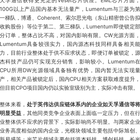
天孚通信获得更充足的Vesel芯片供应。EML芯片方面
100G以上产品国内基本无法量产，Lumentum与三菱为
一梯队，博通、Coherent、索尔思光电（东山精密曾公告
收购股份）等位于第二、第三梯队，Lumentum即使锁定
分订单，整体占比不高，对国内影响有限。CW光源方面
Lumentum具备较强实力，国内源杰科技同样具备相关
力，目前行业整体处于供不应求状态，即便订单被锁定，
杰科技产品仍可实现充分销售，影响较小。Lumentum
CPU所用DW光源领域具备独有优势，国内暂无法实现
产，相关产品被锁定后，国内CPU相关方案获取难度提升
但目前CPO项目国内仍以实验室级别为主，实际冲击有限。
整体来看，
处于英伟达供应链体系内的企业如天孚通信等
明显受益
，其他同类竞争企业表面上面临一定压力，但在
业整体供不应求的背景下，实际影响尚不明显。与两家企
业务高度相似的国内企业，光模块领域主要包括中际旭创
新易盛等；光芯片领域主要包括源杰科技、博创科技、长