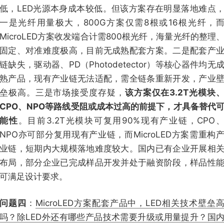
低，LED光源本身成本较低。但该方案存在明显落地难点
一是光纤用量极大，800G方案仅需8根或16根光纤，
MicroLED方案收发端合计需800根光纤，海量光纤的整理
固定、对准难度极高，目前无成熟配套方案。二是配套产
链缺失，驱动器、PD（Photodetector）等核心器件均无
熟产品，现有产业链无法适配，需全链条重新开发，产业
垒极高。三是市场接受度存疑，
该方案仅在3.2T光模块
CPO、NPO等路线受阻或成本过高的前提下，才具备替代
能性
。目前3.2T光模块可复用90%现有产业链，CPO
NPO亦可部分复用现有产业链，而MicroLED方案需重构
业链，短期内大规模落地难度较大。国内已有企业开展相
布局，部分企业已完成样品开发并处于融资阶段，样品性
可满足设计要求。
问题四
：
MicroLED方案配套产品中，LED相关技术壁垒
吗？除LED外还有哪些产品技术需要升级或用量提升？国