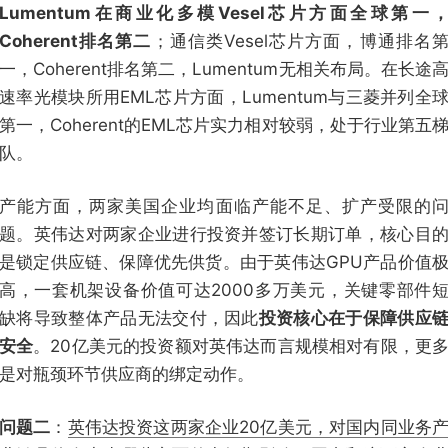
Lumentum在商业化多模Vesel芯片方面全球第一
Coherent排名第二
；通信类Vesel芯片方面，博通排名
一，Coherent排名第二，Lumentum无相关布局。在长途
速率光模块所用EML芯片方面，Lumentum与三菱并列全
第一，Coherent的EML芯片实力相对较弱，处于行业第五
队。
产能方面，两家美国企业均面临产能不足、扩产受限的
题。英伟达对两家企业进行投资并签订长期订单，核心目
是锁定供应链、保障优先供货。由于英伟达GPU产品价值
高，一套机架设备价值可达2000多万美元，关键零部件
缺将导致整体产品无法交付，因此
投资核心在于保障供应
安全
。20亿美元的投资额对英伟达而言规模相对有限，更
是对瓶颈环节供应商的绑定动作。
问题二
：
英伟达投资这两家企业20亿美元，对国内同业务