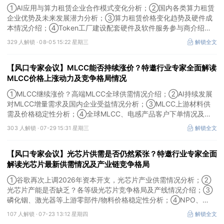
①AI应用与算力租赁企业合作模式变化分析；②国内各类算力租赁
企业优势及未来发展潜力分析；③算力租赁价格变化趋势及硬件成
本情况介绍；④Token工厂建设配套硬件及软件服务参与商介绍。
本场风口专家会议将于8月5日（周三）19:00举行，特邀行业专家全
329 人解锁 ·
08-05 15:22 星期三
解锁全文
面解读算力租赁企业营收模式及算力价格变化趋势。
【风口专家会议】MLCC能否持续涨价？特邀行业专家全面解读
MLCC价格上涨动力及竞争格局情况
①MLCC继续涨价？高端MLCC全球供需情况介绍；②AI持续发展
对MLCC增量需求及国内企业受益情况分析；③MLCC上游材料供
需及价格稳定性分析；④全球MLCC、电感产品客户下单情况及未
来扩产难度解析。本场风口专家会议将于7月29日（周三）20:30举
303 人解锁 ·
07-29 15:31 星期三
解锁全文
行，特邀行业专家全面解读MLCC价格上涨动力及竞争格局情况。
【风口专家会议】光芯片供需是否仍然紧张？特邀行业专家全面
解读光芯片最新供需情况及产业链竞争格局
①谷歌再次上调2026年资本开支，光芯片产业供需情况分析；②
光芯片产能是否缺乏？各等级光芯片竞争格局及产线情况介绍；③
磷化铟、激光器等上游零部件/物料价格稳定性分析；④NPO、
3.2T光模块研发进展介绍。本场风口专家会议将于7月23日（周四）
107 人解锁 ·
07-23 13:12 星期四
解锁全文
16:30举行，特邀行业专家全面解读光芯片最新供需情况及产业链竞