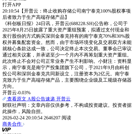
打开APP
20:10:54【开普云：终止收购存储公司南宁泰克100%股权事项
后者致力于生产高端存储产品】
《科创板日报》24日讯，开普云(688228.SH)公告称，公司于
2025年8月25日披露了重大资产重组预案，拟通过支付现金和
发行股份的方式购买深圳金泰克持有的南宁泰克70%和30%股
权并募集配套资金。然而，由于市场环境变化及交易双方未能
就核心条款达成一致，公司决定终止本次交易。董事会已审议
通过相关议案，并承诺至少一个月内不再筹划重大资产重组。
此次终止不会对公司正常业务产生不利影响。小财注：资料显
示，南宁泰克是南宁产投集团旗下公司，于2021年9月由科创
投公司和深圳金泰克共同新设立，注册资本为2亿元。南宁泰
克致力于生产高端存储产品，主要围绕企业级及工规级存储器
方向。
开普云
-0.03%
查看原文
A股公告速递
开普云
财联社声明：文章内容仅供参考，不构成投资建议。投资者据
此操作，风险自担。
2026-02-24 20:10:54
2646207 阅读
商务合作