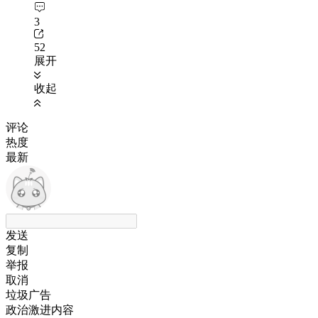
3
52
展开
收起
评论
热度
最新
发送
复制
举报
取消
垃圾广告
政治激进内容