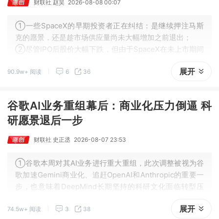
财联社 赵昊
2026-08-08 00:07
①一些SpaceX的早期投资者正在纠结：是继续押注马斯
克的愿景，还是趁市场供应量尚未大幅增加之前退出；
②尽管IPO后股价大幅下跌，但由于SpaceX在未上市期间
估值大幅提升，早期投资者仍然获得了可观收益。
展开
90.9w+ 阅读
6
36
谷歌AI业务重组幕后：商业化压力倒逼 科
研愿景退后一步
财联社 史正丞
2026-08-07 23:53
①谷歌本周对其AI业务进行重大重组，此次调整被视为谷
歌加速Gemini商业化、追赶OpenAI和Anthropic的重要一
步，也意味着DeepMind长期坚持的科研文化面临转型压
力；
展开
74.5w+ 阅读
3
38
②多名员工担忧实验室价值观改变，甚至已有员工接触竞