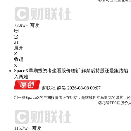
72.9w+ 阅读
21
展开
收起
SpaceX早期投资者坐看股价腰斩 解禁后持股还是跑路陷
入两难
财联社 赵昊
2026-08-08 00:07
①一些SpaceX的早期投资者正在纠结：是继续押注马斯克的愿景，
                                    ②尽
115.7w+ 阅读