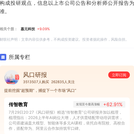
构成投研观点，信息以上市公司公告和分析师公开报告
准。
相关个股：
嘉元科技
+9.09%
财联社声明：文章内容仅供参考，不构成投资建议。投资者据此操作，风险自担。
所属专栏
风口研报
立即订阅
3513507人购买
262835人关注
提前挖掘“超预期”，捕捉下一个市场“风口”
传智教育
+62.91%
发现至今最高涨幅
7月29日20:27《风口研报》精选“传智教育”公司研报并加以梳理，
梳理指出：2026上半年AI岗位大增，人才供需错配带动培训需求，
公司搭建涵盖大模型、智能体等多元AI课程，依托自有院校、高校合
作，搭配华为、阿里云合作加持筑牢口碑。