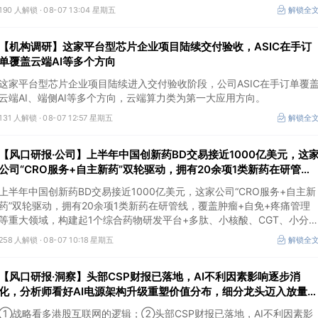
冶炼产能整合并举，公司市占率有望进一步提升，同时有望充分受益金属
190 人解锁 ·
08-07 13:04 星期五
解锁全
价格上行。
【机构调研】这家平台型芯片企业项目陆续交付验收，ASIC在手订
单覆盖云端AI等多个方向
这家平台型芯片企业项目陆续进入交付验收阶段，公司ASIC在手订单覆
云端AI、端侧AI等多个方向，云端算力类为第一大应用方向。
131 人解锁 ·
08-07 12:57 星期五
解锁全
【风口研报·公司】上半年中国创新药BD交易接近1000亿美元，这
公司“CRO服务+自主新药”双轮驱动，拥有20余项1类新药在研管
线，覆盖肿瘤+自免+疼痛管理等重大领域
上半年中国创新药BD交易接近1000亿美元，这家公司“CRO服务+自主新
药”双轮驱动，拥有20余项1类新药在研管线，覆盖肿瘤+自免+疼痛管理
等重大领域，构建起1个综合药物研发平台+多肽、小核酸、CGT、小分
4个创新技术平台，创新转型成果正逐步兑现。
258 人解锁 ·
08-07 10:18 星期五
解锁全
【风口研报·洞察】头部CSP财报已落地，AI不利因素影响逐步消
化，分析师看好AI电源架构升级重塑价值分布，细分龙头迈入放量验
证阶段；战略看多港股互联网的逻辑
①战略看多港股互联网的逻辑；②头部CSP财报已落地，AI不利因素影