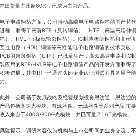
箔出货量占比超60%，已成为主力产品。
电子电路铜箔方面，公司推动高端电子电路铜箔的国产替
进程，取得了高阶RTF（反转铜箔）、HTE（高温高延伸
箔）、HVLP（极低轮廓铜箔）、IC封装极薄铜箔和高密
互连电路（HDI）铜箔等高性能电子电路铜箔的技术突破
PCB用超薄铜箔（UTF）已批量生产，高频高速电路和IC
装应用的RTF/HVLP等电子电路铜箔产品的开发方面取得
积极进展，其中RTF已通过头部企业认证测试并具备量产
力。
此外，公司基于发展战略及经营规划投资恩达通，恩达通
产品包括高速光模块、有源器件、无源器件等系列产品,主
收入来自于400G/800G光模块，并已可量产1.6T光模块。
风险提示：调研内容仅为机构与上市公司间的业务交流，