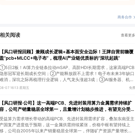
商务合作
相关阅读
查看更
【风口研报回顾】兼顾成长逻辑+基本面安全边际！王牌自营前瞻覆
盖“pcb+MLCC+电子布”，梳理AI产业链优质标的“深坑起跳”
①5日2板！AI算力全链条拉动mSAP、高阶HDI长期需求，这家高端PCB
隐形冠军迎长期成长空间；②产能释放跟不上需求！电子布未来3年缺口
难消，深坑之际再梳理行业逻辑，人气龙头涨超3成；③AI服务器、机器
人带动MLCC景气周期持续！这家公司扩产、涨价预期暂未被市场定价，
08-07 16:13 星期五
免
王牌自营前瞻捕捉“预期差”，3日大涨26%。
【风口研报·公司】这一高端PCB、先进封装用算力金属需求持续扩
容，公司产销量稳居全球第一，且量增计划稳步推进，有望充分受益
价格上行
受益算力需求增长带动的高端PCB、先进封装用需求扩容，叠加东南亚主
产国复产进度低于预期，这一金属供需持续紧张，价格中枢有望持续上
移，公司自2005年以来产销量稳居全球第一，伴随矿产资源产量增长与