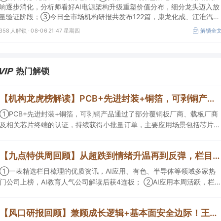
响逐步消化，分析师看好AI电源架构升级重塑价值分布，细分龙头迈入放
量验证阶段；③今日全市场机构研报共发布122篇，康龙化成、江淮汽车
评级得到上调，9家公司获得首度覆盖，其中乔锋智能获新财富分析师深
358 人解锁 ·
08-06 21:47 星期四
解锁全
度覆盖；④在个股机构关注度排行中，华峰化学首次上榜，前五名依次
为东鹏饮料>药明康德>百润股份>华峰化学>健盛集团。
热门解锁
【机构龙虎榜解读】PCB+先进封装+铜箔，可剥铜产品通过了部分覆铜板厂商、载板厂商及相关芯片终端的认证，持续获得小批量订单，主要应用场景包括芯片封装光模块用PCB，机构大额净买入这家公司
①PCB+先进封装+铜箔，可剥铜产品通过了部分覆铜板厂商、载板厂商
及相关芯片终端的认证，持续获得小批量订单，主要应用场景包括芯片封
装光模块用PCB，机构大额净买入这家公司；②创新药CDMO+减肥药，
收购国外知名CRO企业，在创新药API的化学合成等方面具有丰富经验，
【九点特供周回顾】从超跌到情绪升温再到反弹，栏目梳理AI应用题材逻辑，AI教育人气公司解读后获4连板
具备承接细胞与基因治疗产品商业化受托生产的合规资质，这家公司获净
买入。
①一表精选栏目梳理的优质资讯，AI应用、有色、半导体等领域多家热
门公司上榜，AI教育人气公司解读后获4连板； ②AI应用本周活跃，栏目
解读海外映射，梳理教育、传媒、游戏等景气方向，焦点公司3日最高涨
超20%； ③磷化铟概念异军突起，栏目以机构视角前瞻产业供需情况，
【风口研报回顾】兼顾成长逻辑+基本面安全边际！王牌自营前瞻覆盖“pcb+MLCC+电子布”，梳理AI产业链优质标的“深坑起跳”
提及2家核心公司双双涨停。