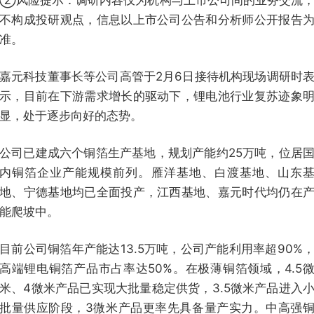
②风险提示：调研内容仅为机构与上市公司间的业务交流
不构成投研观点，信息以上市公司公告和分析师公开报告
准。
嘉元科技董事长等公司高管于2月6日接待机构现场调研时
示，目前在下游需求增长的驱动下，锂电池行业复苏迹象
显，处于逐步向好的态势。
公司已建成六个铜箔生产基地，规划产能约25万吨，位居
内铜箔企业产能规模前列。雁洋基地、白渡基地、山东
地、宁德基地均已全面投产，江西基地、嘉元时代均仍在
能爬坡中。
目前公司铜箔年产能达13.5万吨，公司产能利用率超90%
高端锂电铜箔产品市占率达50%。在极薄铜箔领域，4.5
米、4微米产品已实现大批量稳定供货，3.5微米产品进入
批量供应阶段，3微米产品更率先具备量产实力。中高强