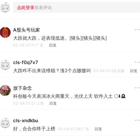
A股头号玩家
大跌就大跌，还表现低迷。[猪头][猪头][猪头]
02-04 07:11·广东
回复
cls-f0q7v7
大跌咋不出来说维稳？涨2个点嗷嗷叫
02-04 07:28·安徽
回复
放下杂念
科创板今天表演冰火两重天，光伏上天 软件入土 🌕⬇️🪦
02-04 07:21·上海
回复
cls-xndkbu
好，合合你终于上榜
02-04 07:38·广东
回复