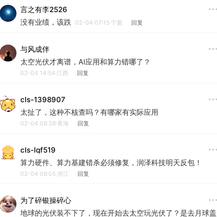
言之有李2526
没有业绩，该跌
02-04 07:15·宁夏
回复
与风成伴
太空光伏才离谱，AI应用和算力错哪了？
02-04 14:54·江西
回复
cls-1398907
太扯了，这种不核查吗？有哪家有实际应用
02-04 08:38·青海
回复
cls-lqf519
算力硬件、算力基建错杀必须修复，润泽科技明天反包！
02-04 08:05·浙江
回复
为了碎银操碎心
地球的光伏装不下了，现在开始去太空玩光伏了？是去月球盖