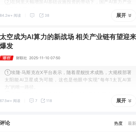
②在阿里大幅增加AI基础设施投资的带动下，国产AI算力产业
链需求有望改善。
展开
84.2w+ 阅读
38
③有外资机构指出，未来中国的“十大科技股”或与美股“科技七
巨头”形成竞争态势。
太空成为AI算力的新战场 相关产业链有望迎
爆发
财联社
2025-11-10 07:50
①埃隆·马斯克在X平台表示，随着星舰技术成熟，大规模部署
太阳能AI卫星成为可能，这也是他眼中实现“每年1太瓦AI算
力”的唯一路径。
②华西证券认为，太空算力“低成本广资源大空间”的特点为商
展开
67.5w+ 阅读
7
118
业航天找到了一个稳定长期的盈利模式。
评论
热度
最