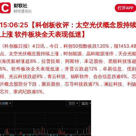
财联社
打开APP
财经通讯社
15:06:25【科创板收评：太空光伏概念股持
上涨 软件板块全天表现低迷】
《科创板日报》4日讯，今日，科创50指数收跌1.20%，报1453.4
点。太空光伏概念股持续上涨，时创能源、晶科能源涨停，天合光
\海优新材涨超8%，拉普拉斯、阿斯特、禾迈股份、昱能科技涨
5%。软件板块全天表现低迷，开普云跌超12%，卓易信息、优
得、光云科技跌超9%，青云科技、福昕软件、合合信息跌逾6%。
片概念股部分下跌，聚辰股份、芯导科技跌逾7%，澜起科技、利
芯片、寒武纪跌逾5%。