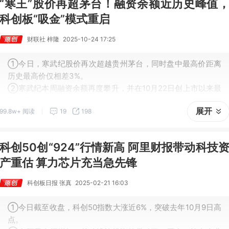
“寒王”股价再超茅台！融资余额近历史峰值
科创板“吸金”模式重启
财联社 梓隆
2025-10-24 17:25
①今日，寒武纪股价再次超越贵州茅台，同时盘中最高价距离
历史最高价仅相差3%。
②寒武纪本周融资余额再度攀升，并在10月22日创上市以来最
高纪录。
展开
99.8w+ 阅读
19
198
③科创板今日成交总额在整个A股中占比11.72%，创10月9日以
来新高，并在年内行情中位居第6高。
科创50创“924”行情新高 阿里财报带动科技
产重估 算力芯片充当急先锋
科创板日报 张真
2025-02-21 16:03
①今日截至收盘，科创50指数大涨近6%，突破去年10月9日高
点。