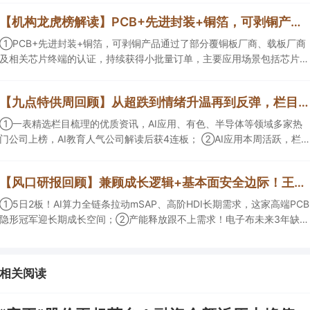
【机构龙虎榜解读】PCB+先进封装+铜箔，可剥铜产品通过了部分覆铜板厂商、载板厂商及相关芯片终端的认证，持续获得小批量订单，主要应用场景包括芯片封装光模块用PCB，机构大额净买入这家公司
①PCB+先进封装+铜箔，可剥铜产品通过了部分覆铜板厂商、载板厂商
及相关芯片终端的认证，持续获得小批量订单，主要应用场景包括芯片封
装光模块用PCB，机构大额净买入这家公司；②创新药CDMO+减肥药，
收购国外知名CRO企业，在创新药API的化学合成等方面具有丰富经验，
【九点特供周回顾】从超跌到情绪升温再到反弹，栏目梳理AI应用题材逻辑，AI教育人气公司解读后获4连板
具备承接细胞与基因治疗产品商业化受托生产的合规资质，这家公司获净
买入。
①一表精选栏目梳理的优质资讯，AI应用、有色、半导体等领域多家热
门公司上榜，AI教育人气公司解读后获4连板； ②AI应用本周活跃，栏目
解读海外映射，梳理教育、传媒、游戏等景气方向，焦点公司3日最高涨
超20%； ③磷化铟概念异军突起，栏目以机构视角前瞻产业供需情况，
【风口研报回顾】兼顾成长逻辑+基本面安全边际！王牌自营前瞻覆盖“pcb+MLCC+电子布”，梳理AI产业链优质标的“深坑起跳”
提及2家核心公司双双涨停。
①5日2板！AI算力全链条拉动mSAP、高阶HDI长期需求，这家高端PCB
隐形冠军迎长期成长空间；②产能释放跟不上需求！电子布未来3年缺口
难消，深坑之际再梳理行业逻辑，人气龙头涨超3成；③AI服务器、机器
人带动MLCC景气周期持续！这家公司扩产、涨价预期暂未被市场定价，
王牌自营前瞻捕捉“预期差”，3日大涨26%。
相关阅读