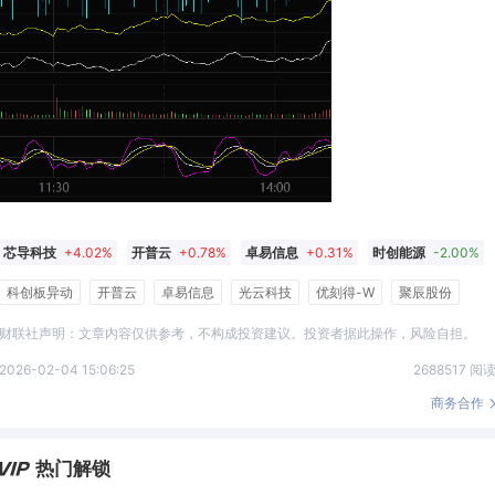
芯导科技
+4.02%
开普云
+0.78%
卓易信息
+0.31%
时创能源
-2.00%
海优新材
+0.37%
合合信息
-0.20%
寒武纪
+2.72%
禾迈股份
+0.24%
科创板异动
开普云
卓易信息
光云科技
优刻得-W
聚辰股份
天合光能
澜起科技
光云科技
+0.06%
优刻得-W
+0.57%
科创50
+2.51%
财联社声明：文章内容仅供参考，不构成投资建议。投资者据此操作，风险自担。
昱能科技
+1.40%
拉普拉斯
+0.05%
青云科技-U
-0.98%
2026-02-04 15:06:25
2688517 阅
聚辰股份
+6.95%
天合光能
-0.43%
利扬芯片
+4.05%
商务合作
澜起科技
+3.44%
福昕软件
-1.43%
晶科能源
+1.13%
热门解锁