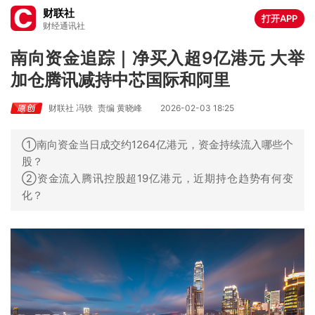
财联社
打开APP
财经通讯社
南向资金追踪｜净买入超9亿港元 大举
加仓腾讯减持中芯国际和阿里
财联社 冯轶
责编 黄晓峰
2026-02-03 18:25
①南向资金当日成交约1264亿港元，资金持续流入哪些个
股？
②资金流入腾讯控股超19亿港元，近期持仓趋势有何变
化？