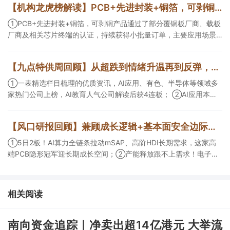
【机构龙虎榜解读】PCB+先进封装+铜箔，可剥铜产品通过了部分覆铜板厂商、载板厂商及相关芯片终端的认证，持续获得小批量订单，主要应用场景包括芯片封装光模块用PCB，机构大额净买入这家公司
①PCB+先进封装+铜箔，可剥铜产品通过了部分覆铜板厂商、载板
厂商及相关芯片终端的认证，持续获得小批量订单，主要应用场景
包括芯片封装光模块用PCB，机构大额净买入这家公司；②创新药
CDMO+减肥药，收购国外知名CRO企业，在创新药API的化学合成
【九点特供周回顾】从超跌到情绪升温再到反弹，栏目梳理AI应用题材逻辑，AI教育人气公司解读后获4连板
等方面具有丰富经验，具备承接细胞与基因治疗产品商业化受托生
产的合规资质，这家公司获净买入。
①一表精选栏目梳理的优质资讯，AI应用、有色、半导体等领域多
家热门公司上榜，AI教育人气公司解读后获4连板； ②AI应用本周
活跃，栏目解读海外映射，梳理教育、传媒、游戏等景气方向，焦
点公司3日最高涨超20%； ③磷化铟概念异军突起，栏目以机构视
【风口研报回顾】兼顾成长逻辑+基本面安全边际！王牌自营前瞻覆盖“pcb+MLCC+电子布”，梳理AI产业链优质标的“深坑起跳”
角前瞻产业供需情况，提及2家核心公司双双涨停。
①5日2板！AI算力全链条拉动mSAP、高阶HDI长期需求，这家高
端PCB隐形冠军迎长期成长空间；②产能释放跟不上需求！电子布
未来3年缺口难消，深坑之际再梳理行业逻辑，人气龙头涨超3成；
③AI服务器、机器人带动MLCC景气周期持续！这家公司扩产、涨
价预期暂未被市场定价，王牌自营前瞻捕捉“预期差”，3日大涨
相关阅读
26%。
南向资金追踪｜净卖出超14亿港元 大举流