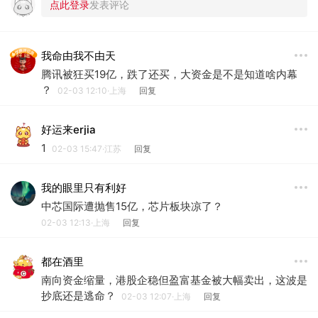
我命由我不由天
腾讯被狂买19亿，跌了还买，大资金是不是知道啥内幕
？
02-03 12:10·上海
回复
好运来erjia
1
02-03 15:47·江苏
回复
我的眼里只有利好
中芯国际遭抛售15亿，芯片板块凉了？
02-03 12:13·上海
回复
都在酒里
南向资金缩量，港股企稳但盈富基金被大幅卖出，这波是
抄底还是逃命？
02-03 12:07·上海
回复