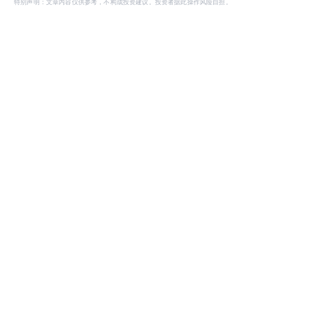
特别声明：文章内容仅供参考，不构成投资建议。投资者据此操作风险自担。