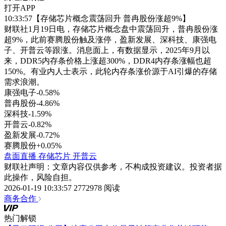
打开APP
10:33:57【存储芯片概念震荡回升 普冉股份涨超9%】
财联社1月19日电，存储芯片概念盘中震荡回升，普冉股份涨
超9%，此前赛腾股份触及涨停，盈新发展、深科技、康强电
子、开普云等跟涨。消息面上，有数据显示，2025年9月以
来，DDR5内存条价格上涨超300%，DDR4内存条涨幅也超
150%。有业内人士表示，此轮内存条涨价源于AI引爆的存储
需求浪潮。
康强电子
-0.58%
普冉股份
-4.86%
深科技
-1.59%
开普云
-0.82%
盈新发展
-0.72%
赛腾股份
+0.05%
盘面直播
存储芯片
开普云
财联社声明：文章内容仅供参考，不构成投资建议。投资者据
此操作，风险自担。
2026-01-19 10:33:57
2772978 阅读
商务合作
热门解锁