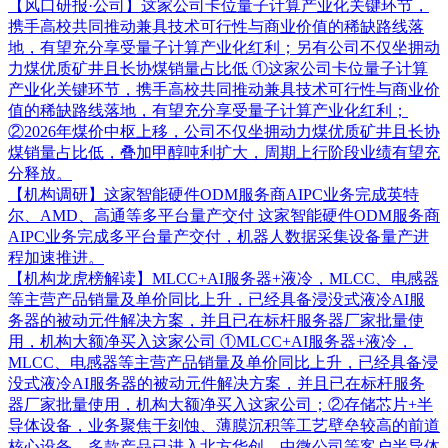
【风口研报·公司】这家公司卡位量子计算产业化关键环节，
携手高校共同推动兼具技术可行性与商业价值的稀缺路线落
地，有望充分享受量子计算产业化红利；另有公司不仅坐拥动
力煤优质矿井且长协煤销量占比低
①这家公司卡位量子计算
产业化关键环节，携手高校共同推动兼具技术可行性与商业价
值的稀缺路线落地，有望充分享受量子计算产业化红利；
②2026年煤价中枢上移，公司不仅坐拥动力煤优质矿井且长协
煤销量占比低，叠加甲醇吨利扩大，周期上行阶段业绩有望充
分释放。
【机构调研】这家智能硬件ODM服务商AIPC业务完成英特
尔、AMD、高通等多平台量产交付
这家智能硬件ODM服务商
AIPC业务完成多平台量产交付，机器人数据采集设备量产进
程加速推进。
【机构龙虎榜解读】MLCC+AI服务器+液冷，MLCC、电感器
等主营产品销量及单价同比上升，已经具备浸没式液冷AI服
务器的被动元件解决方案，并且已在标杆服务器厂家批量使
用，机构大额净买入这家公司
①MLCC+AI服务器+液冷，
MLCC、电感器等主营产品销量及单价同比上升，已经具备浸
没式液冷AI服务器的被动元件解决方案，并且已在标杆服务
器厂家批量使用，机构大额净买入这家公司；②存储芯片+半
导体设备，业务聚焦于刻蚀、薄膜沉积等工艺壁垒较高的前道
核心设备，多款产品已进入北方华创、中微公司等客户半导体