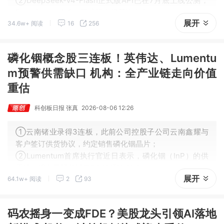
②DeepSeek-V4-Flash正式版API已在7月底上线公测，
DeepSeek-V4-Pro正式版也将尽快发布。
展开
34.6w+ 阅读
16
256
磷化铟概念股三连板！英伟达、Lumentu
m预警供需缺口 机构：全产业链走向价值
重估
科创板日报 张真
2026-08-06 12:26
①云南锗业录得3连板，此前公司控股子公司云南鑫耀与
客户签订供货协议，约定销售磷化铟晶片；
②Lumentum首席执行官近日表示，磷化铟（InP）的供
需缺口现在已经超过了DRAM和NAND；
展开
64.1w+ 阅读
2
93
③英伟达预测，2026年至2030年全球磷化铟晶圆整体需
求将激增20倍左右。
码农摇身一变成FDE？美股龙头引领AI落地