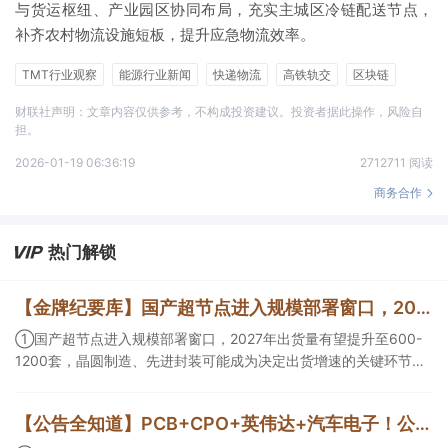
与货运枢纽、产业园区协同布局，充实主城区冷链配送节点，
补齐农村物流设施短板，提升应急物流效率。
TMT行业观察
能源行业新闻
快递物流
高铁轨交
区块链
算力
冷链
财联社声明：文章内容仅供参考，不构成投资建议。投资者据此操作，风险自
担。
2026-01-19 06:36:19
2712711 阅读
商务合作
热门解锁
【金牌纪要库】国产超节点进入规模部署窗口，2027年出货量有望提升至600-1200套，晶圆制造、先进封装可能成为决定出货增速的关键环节
①国产超节点进入规模部署窗口，2027年出货量有望提升至600-
1200套，晶圆制造、先进封装可能成为决定出货增速的关键环节；
②服务器ODM扩产弹性较强，毛利率有望由传统服务器的4%-8%
提升至10%-15%，这两家公司占据整机市场的核心份额；③国产交
【公告全知道】PCB+CPO+英伟达+汽车电子！公司已批量供货800G光模块
换芯片已经由送样验证逐步进入小批量应用，中低速率产品替代有