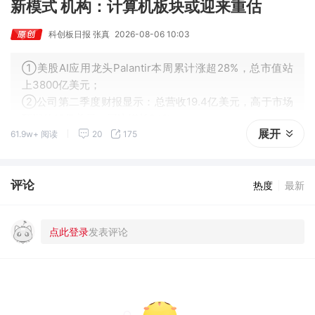
新模式 机构：计算机板块或迎来重估
科创板日报 张真
2026-08-06 10:03
①美股AI应用龙头Palantir本周累计涨超28%，总市值站
上3800亿美元；
②公司第二季度财报显示：总营收19.4亿美元，高于市场
预期的18亿美元，同比增长94%；
展开
61.9w+ 阅读
20
175
③首席执行官亚历克斯·卡普将本季度描述为“超乎想象”，
并表示主权AI浪潮让其“对未来极为乐观”。
评论
热度
最新