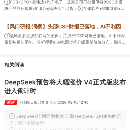
望加快，400G、800G产品正进入认证和导入阶段。
①PCB+CPO+英伟达+汽车电子！这家公司已批量供货800G光模
块产品并积极推动1.6T光模块量产出货；②存储芯片+智能穿戴+华
为！这家公司公司大容量NOR Flash已成功导入PC、服务器大客
户；③边缘计算+智慧灯杆！公司拟跨界布局固态存储标的。
【风口研报·洞察】头部CSP财报已落地，AI不利因素影响逐步消化，分析师看好AI电源架构升级重塑价值分布，细分龙头迈入放量验证阶段；战略看多港股互联网的逻辑
①战略看多港股互联网的逻辑；②头部CSP财报已落地，AI不利因
素影响逐步消化，分析师看好AI电源架构升级重塑价值分布，细分
龙头迈入放量验证阶段；③今日全市场机构研报共发布122篇，康
龙化成、江淮汽车评级得到上调，9家公司获得首度覆盖，其中乔锋
智能获新财富分析师深度覆盖；④在个股机构关注度排行中，华峰
相关阅读
化学首次上榜，前五名依次为东鹏饮料>药明康德>百润股份>华峰
化学>健盛集团。
DeepSeek预告将大幅涨价 V4正式版发布
进入倒计时
科创板日报记者 黄心怡
2026-08-06 12:40
①DeepSeek计划近期整体上调DeepSeek API服务的定
价，预计涨幅较大。