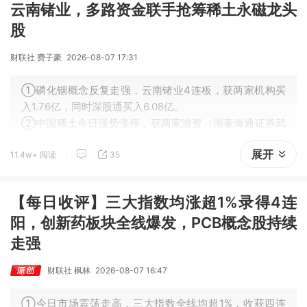
云南锗业，多路资金联手抢筹稀土永磁龙头
股
财联社 费子豪
2026-08-07 17:31
①磷化铟概念反复走强，云南锗业4连板，获两家机构买
入1.76亿，同时深股通买入6.08亿。
②中国稀土今日强势涨停，获两家游资（国泰海通证券武
汉紫阳东路、中信证券西安朱雀大街）分别买入2.06亿、1.
展开
11.4w+ 阅读
35
33亿，同时深股通买入1.22亿，一家量化（开源证券西安
太华路）买入1.55亿。
【每日收评】三大指数均涨超1%录得4连
阳，创新药板块全线爆发，PCB概念股持续
走强
财联社 枫林
2026-08-07 16:47
①今日市场震荡走高，三大指数全线均超1%，收获四连