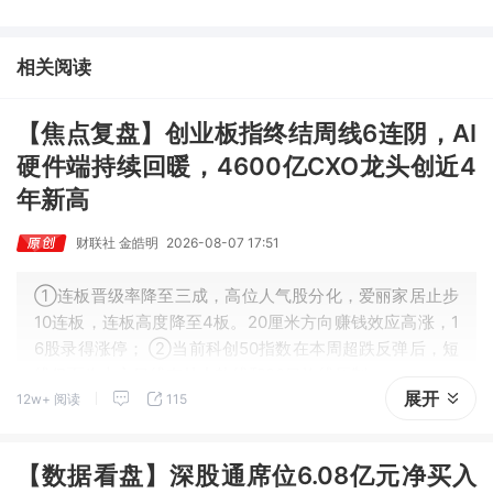
未来3年缺口难消，深坑之际再梳理行业逻辑，人气龙头涨超3成；
③AI服务器、机器人带动MLCC景气周期持续！这家公司扩产、涨
价预期暂未被市场定价，王牌自营前瞻捕捉“预期差”，3日大涨
相关阅读
26%。
【焦点复盘】创业板指终结周线6连阴，AI
硬件端持续回暖，4600亿CXO龙头创近4
年新高
财联社 金皓明
2026-08-07 17:51
①连板晋级率降至三成，高位人气股分化，爱丽家居止步
10连板，连板高度降至4板。20厘米方向赚钱效应高涨，1
6股录得涨停； ②当前科创50指数在本周超跌反弹后，短
线仍面临上方日线布林中轨线和20日均线压制。
展开
12w+ 阅读
115
【数据看盘】深股通席位6.08亿元净买入