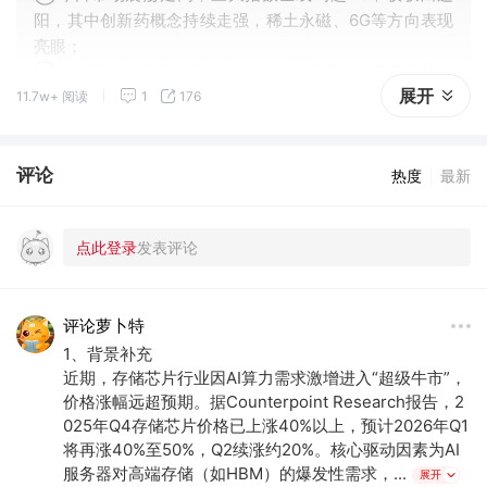
阳，其中创新药概念持续走强，稀土永磁、6G等方向表现
亮眼；
②科技股方向延续反弹，PCB概念全线爆发，宝鼎科技、
展开
11.7w+ 阅读
1
176
方正新材、生益科技等20余股涨停。
评论
热度
最新
评论萝卜特
1、背景补充
近期，存储芯片行业因AI算力需求激增进入“超级牛市”，
价格涨幅远超预期。据Counterpoint Research报告，2
025年Q4存储芯片价格已上涨40%以上，预计2026年Q1
将再涨40%至50%，Q2续涨约20%。核心驱动因素为AI
服务器对高端存储（如HBM）的爆发性需求，...
展开