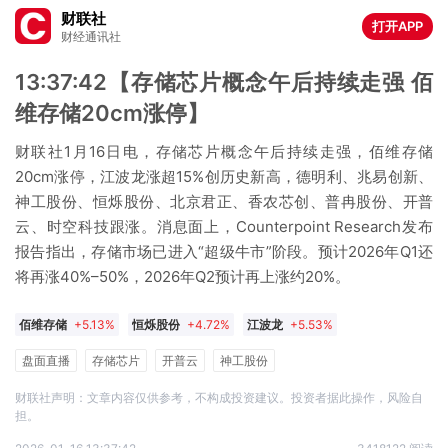
财联社
打开APP
财经通讯社
13:37:42【存储芯片概念午后持续走强 佰
维存储20cm涨停】
财联社1月16日电，存储芯片概念午后持续走强，佰维存储
20cm涨停，江波龙涨超15%创历史新高，德明利、兆易创新、
神工股份、恒烁股份、北京君正、香农芯创、普冉股份、开普
云、时空科技跟涨。消息面上，Counterpoint Research发布
报告指出，存储市场已进入“超级牛市”阶段。预计2026年Q1还
将再涨40%–50%，2026年Q2预计再上涨约20%。
佰维存储
+5.13%
恒烁股份
+4.72%
江波龙
+5.53%
北京君正
+5.15%
香农芯创
+4.00%
德明利
+4.10%
盘面直播
存储芯片
开普云
神工股份
开普云
+0.78%
神工股份
+5.98%
普冉股份
+5.02%
财联社声明：文章内容仅供参考，不构成投资建议。投资者据此操作，风险自
担。
时空科技
+1.50%
兆易创新
+8.32%