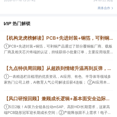
2026-01-16 13:37:42
3418122 阅读
商务合作
热门解锁
【机构龙虎榜解读】PCB+先进封装+铜箔，可剥铜产品通过了部分覆铜板厂商、载板厂商及相关芯片终端的认证，持续获得小批量订单，主要应用场景包括芯片封装光模块用PCB，机构大额净买入这家公司
①PCB+先进封装+铜箔，可剥铜产品通过了部分覆铜板厂商、载板
厂商及相关芯片终端的认证，持续获得小批量订单，主要应用场景
包括芯片封装光模块用PCB，机构大额净买入这家公司；②创新药
CDMO+减肥药，收购国外知名CRO企业，在创新药API的化学合成
【九点特供周回顾】从超跌到情绪升温再到反弹，栏目梳理AI应用题材逻辑，AI教育人气公司解读后获4连板
等方面具有丰富经验，具备承接细胞与基因治疗产品商业化受托生
产的合规资质，这家公司获净买入。
①一表精选栏目梳理的优质资讯，AI应用、有色、半导体等领域多
家热门公司上榜，AI教育人气公司解读后获4连板； ②AI应用本周
活跃，栏目解读海外映射，梳理教育、传媒、游戏等景气方向，焦
点公司3日最高涨超20%； ③磷化铟概念异军突起，栏目以机构视
【风口研报回顾】兼顾成长逻辑+基本面安全边际！王牌自营前瞻覆盖“pcb+MLCC+电子布”，梳理AI产业链优质标的“深坑起跳”
角前瞻产业供需情况，提及2家核心公司双双涨停。
①5日2板！AI算力全链条拉动mSAP、高阶HDI长期需求，这家高
端PCB隐形冠军迎长期成长空间；②产能释放跟不上需求！电子布