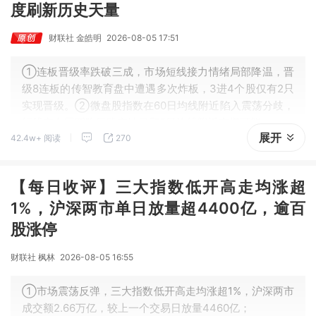
度刷新历史天量
财联社 金皓明
2026-08-05 17:51
①连板晋级率跌破三成，市场短线接力情绪局部降温，晋
级8连板的传智教育盘中遭遇多次炸板，3进4个股仅有2只
实现晋级。②微盘股指数在60日均线附近陷入震荡分歧，
短线存在回踩昨日跳空缺口和5日均线附近支撑可能。
展开
42.4w+ 阅读
270
【每日收评】三大指数低开高走均涨超
1%，沪深两市单日放量超4400亿，逾百
股涨停
财联社 枫林
2026-08-05 16:55
①市场震荡反弹，三大指数低开高走均涨超1%，沪深两市
成交额2.66万亿，较上一个交易日放量4460亿；