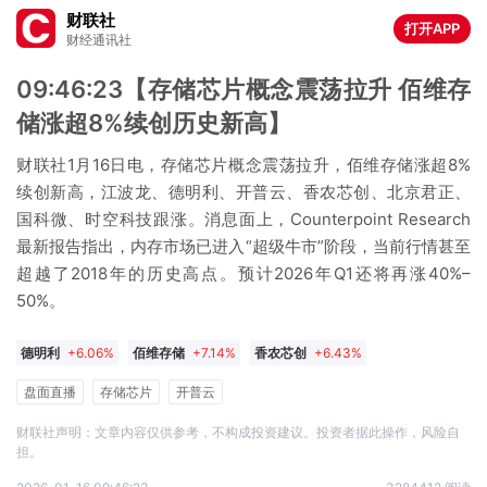
财联社
打开APP
财经通讯社
09:46:23【存储芯片概念震荡拉升 佰维存
储涨超8%续创历史新高】
财联社1月16日电，存储芯片概念震荡拉升，佰维存储涨超8%
续创新高，江波龙、德明利、开普云、香农芯创、北京君正、
国科微、时空科技跟涨。消息面上，Counterpoint Research
最新报告指出，内存市场已进入“超级牛市”阶段，当前行情甚至
超越了2018年的历史高点。预计2026年Q1还将再涨40%–
50%。
德明利
+6.06%
佰维存储
+7.14%
香农芯创
+6.43%
国科微
+8.00%
江波龙
+8.59%
时空科技
+10.00%
盘面直播
存储芯片
开普云
北京君正
+7.74%
开普云
+4.12%
财联社声明：文章内容仅供参考，不构成投资建议。投资者据此操作，风险自
担。