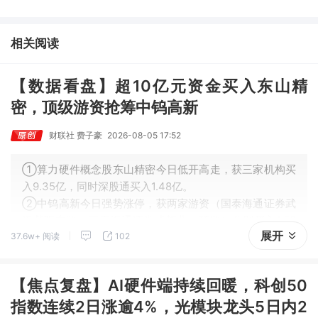
长，另一企业探索AI与具身智能深度融合。
相关阅读
【数据看盘】超10亿元资金买入东山精
密，顶级游资抢筹中钨高新
财联社 费子豪
2026-08-05 17:52
①算力硬件概念股东山精密今日低开高走，获三家机构买
入9.35亿，同时深股通买入1.48亿。
②中钨高新今日强势涨停，获两家游资（国泰海通证券武
汉紫阳东路、国泰海通证券成都北一环路）分别买入1.58
展开
37.6w+ 阅读
102
亿、1.01亿。
【焦点复盘】AI硬件端持续回暖，科创50
指数连续2日涨逾4%，光模块龙头5日内2