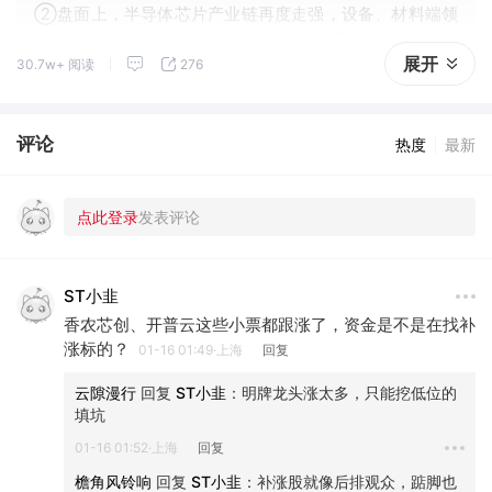
②盘面上，半导体芯片产业链再度走强，设备、材料端领
涨，智能驾驶、算力硬件等板块同样涨幅居前。
展开
30.7w+ 阅读
276
评论
热度
最新
ST小韭
香农芯创、开普云这些小票都跟涨了，资金是不是在找补
涨标的？
01-16 01:49·上海
回复
云隙漫行
 回复 
ST小韭
：
明牌龙头涨太多，只能挖低位的
填坑
01-16 01:52·上海
回复
檐角风铃响
 回复 
ST小韭
：
补涨股就像后排观众，踮脚也