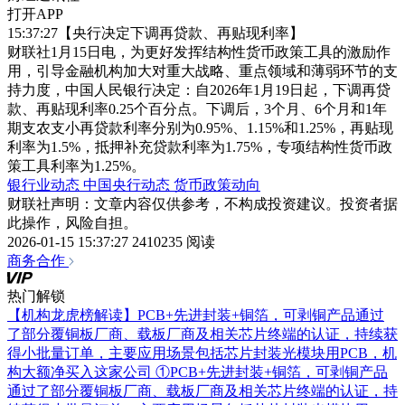
打开APP
15:37:27【央行决定下调再贷款、再贴现利率】
财联社1月15日电，为更好发挥结构性货币政策工具的激励作
用，引导金融机构加大对重大战略、重点领域和薄弱环节的支
持力度，中国人民银行决定：自2026年1月19日起，下调再贷
款、再贴现利率0.25个百分点。下调后，3个月、6个月和1年
期支农支小再贷款利率分别为0.95%、1.15%和1.25%，再贴现
利率为1.5%，抵押补充贷款利率为1.75%，专项结构性货币政
策工具利率为1.25%。
银行业动态
中国央行动态
货币政策动向
财联社声明：文章内容仅供参考，不构成投资建议。投资者据
此操作，风险自担。
2026-01-15 15:37:27
2410235 阅读
商务合作
热门解锁
【机构龙虎榜解读】PCB+先进封装+铜箔，可剥铜产品通过
了部分覆铜板厂商、载板厂商及相关芯片终端的认证，持续获
得小批量订单，主要应用场景包括芯片封装光模块用PCB，机
构大额净买入这家公司
①PCB+先进封装+铜箔，可剥铜产品
通过了部分覆铜板厂商、载板厂商及相关芯片终端的认证，持