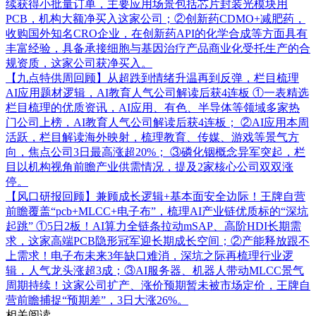
续获得小批量订单，主要应用场景包括芯片封装光模块用
PCB，机构大额净买入这家公司；②创新药CDMO+减肥药，
收购国外知名CRO企业，在创新药API的化学合成等方面具有
丰富经验，具备承接细胞与基因治疗产品商业化受托生产的合
规资质，这家公司获净买入。
【九点特供周回顾】从超跌到情绪升温再到反弹，栏目梳理
AI应用题材逻辑，AI教育人气公司解读后获4连板
①一表精选
栏目梳理的优质资讯，AI应用、有色、半导体等领域多家热
门公司上榜，AI教育人气公司解读后获4连板； ②AI应用本周
活跃，栏目解读海外映射，梳理教育、传媒、游戏等景气方
向，焦点公司3日最高涨超20%； ③磷化铟概念异军突起，栏
目以机构视角前瞻产业供需情况，提及2家核心公司双双涨
停。
【风口研报回顾】兼顾成长逻辑+基本面安全边际！王牌自营
前瞻覆盖“pcb+MLCC+电子布”，梳理AI产业链优质标的“深坑
起跳”
①5日2板！AI算力全链条拉动mSAP、高阶HDI长期需
求，这家高端PCB隐形冠军迎长期成长空间；②产能释放跟不
上需求！电子布未来3年缺口难消，深坑之际再梳理行业逻
辑，人气龙头涨超3成；③AI服务器、机器人带动MLCC景气
周期持续！这家公司扩产、涨价预期暂未被市场定价，王牌自
营前瞻捕捉“预期差”，3日大涨26%。
相关阅读