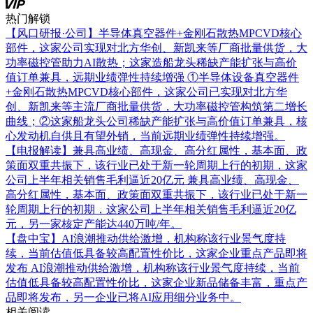
热门解锁
【风口研报·公司】半导体真空器件+金刚石散热MPCVD核心
部件，这家公司实现对北方华创、新凯来等厂商批量供货，大
功率磁控管助力AI散热；这家造船龙头稀缺产能扩张与高价
值订单兼具，远期业绩弹性持续增强
①半导体设备真空器件
+金刚石散热MPCVD核心部件，这家公司已实现对北方华
创、新凯来等主流厂商批量供货，大功率磁控管构筑第二增长
曲线；②这家船龙头公司稀缺产能扩张与高价值订单兼具，核
心发动机自供且有望外销，当前远期业绩弹性持续增强。
【电报解读】兼具高业绩、高现金、高分红属性，基本面、政
策面双重共振下，该行业已处于新一轮周期上行的初期，这家
公司上半年相关销售毛利逼近20亿元
兼具高业绩、高现金、
高分红属性，基本面、政策面双重共振下，该行业已处于新一
轮周期上行的初期，这家公司上半年相关销售毛利逼近20亿
元，另一家核定产能达440万吨/年。
【盘中宝】AI浪潮推动供给激增，机构称该行业景气度持
续，当前估值低具备较高配置性价比，这家企业重点产品即将
发布
AI浪潮推动供给激增，机构称该行业景气度持续，当前
估值低具备较高配置性价比，这家企业新品储备丰富，重点产
品即将发布，另一企业已将AI应用细分业务中。
相关阅读