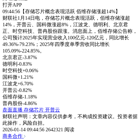
打开APP
09:44:56【存储芯片概念表现活跃 佰维存储涨超14%】
财联社1月14日电，存储芯片概念表现活跃，佰维存储涨超
14%，开普云、国科微涨超8%，江波龙、德明利、北京君
正、时空科技、普冉股份跟涨。消息面上，佰维存储公告称，
公司预计2025年实现营业收入100亿元-120亿元，同比增长
49.36%-79.23%；2025年四季度单季营收同比增长
105.09%-224.85%。
北京君正
-3.87%
德明利
-0.83%
时空科技
+0.06%
国科微
+1.21%
江波龙
+6.70%
开普云
-0.82%
佰维存储
-1.18%
普冉股份
-4.86%
盘面直播
存储芯片
开普云
财联社声明：文章内容仅供参考，不构成投资建议。投资者据
此操作，风险自担。
2026-01-14 09:44:56
2642321 阅读
商务合作