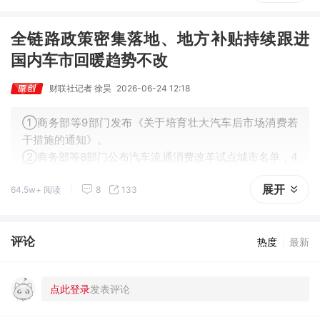
全链路政策密集落地、地方补贴持续跟进
国内车市回暖趋势不改
财联社记者 徐昊
2026-06-24 12:18
①商务部等9部门发布《关于培育壮大汽车后市场消费若
干措施的通知》。
②商务部等8部门公布汽车流通消费改革试点城市名单，4
0个试点城市将聚焦汽车后市场，以及新车消费、二手车流
展开
64.5w+ 阅读
8
133
通、报废车回收利用等环节先行先试。
③机动车合格证信息可实现实时共享。
评论
热度
最新