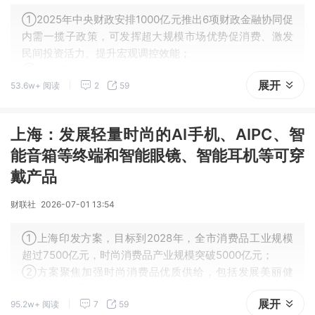
①2025年中央财政安排1000亿元推出6项财政金融协同促
内需一揽子政策，可发挥超大规模市场优势促消费、激发
民间投资活力、提升宏观调控效能；
②该政策实施以来，1—6月4项相关贷款合计超17万亿
展开
53.6w+ 阅读
2
59
元，2项促消费政策惠及居民消费约1.31万亿元；下一步将
强化举措推动政策落地见效。
上海：发展轻量时尚的AI手机、AIPC、智
能音箱等终端和智能眼镜、智能耳机等可穿
戴产品
财联社
2026-07-01 13:54
①上海印发方案，目标到2028年，全市消费品工业规模
超过7500亿元，时尚消费品产业规模突破5000亿元；
②方案聚焦加强时尚消费品优质供给，包括发展美丽健
康、科技新品、创意精品等，推动产业数绿转型，建设体
展开
95.2w+ 阅读
7
59
验消费场景。