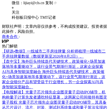
微信：lijiayi@cls.cn
复制
关注
科创板日报中心 TMT记者
财联社声明：文章内容仅供参考，不构成投资建议。投资者据
此操作，风险自担。
商务合作
热门解锁
【研选•数据】一线城市二手房挂牌量
分析师梳理一线城市二
手房挂牌量数据（数据更新至2026年8月2日）。
【盘中宝】海外巨头持续迭代关键技术，政策催化+场景加速
落地等多重驱动下，该行业景气期渐行渐近，这家企业探索
AI与具身智能深度融合
海外巨头持续迭代关键技术，政策催
化+场景加速落地等多重驱动下，该行业景气期渐行渐近，这
家企业细分产品有望受益于行业增长，另一企业探索AI与具
身智能深度融合。
【电报解读】光量子芯片领先企业图灵量子启动IPO辅导，机
构称量子计算先发者通吃特征显著，这两家公司间接持有图灵
量子股权
光量子芯片领先企业图灵量子启动IPO辅导，其具备
从芯片设计、流片、封装、测试到系统集成和量子算法实现的