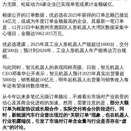
力无限、松延动力6家企业已实现单笔或累计金额破亿。
根据公开的订单数据，优必选在2025年获得的订单总额已接近
14亿元，或成为年度订单金额最高的企业。其最新一笔订单
是，12月22日中标惠州市惠阳区人形机器人大湾区数据采集中
心项目，金额达5962.015万元。
优必选透露，2025年其工业人形机器人产能超过1000台，交付
超500台；预计到2026年，工业人形机器人年产能将达万台规
模。
与此同时，智元机器人的表现同样亮眼。日前，智元机器人
CEO邓泰华公开表示，智元机器人预计2025年真实出货量超
5000台，销售额超10亿元，明年起机器人出货量与销售收入每
年还有望保持数倍增长。
从今年以来多笔亿元级订单频出，不难看出市场对产业前景的
信心及其商业化进程的加速。然而，需要注意的是，
部分大额
订单为框架协议或长期合作，实际交付将会分阶段进行。同
时，新能源汽车行业曾出现过的“关联订单”现象，也在机器人
行业初露端倪，引发了市场对订单含金量与行业是否存在“虚
火”的讨论。