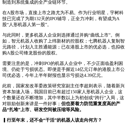
制造到系统集成的全产业链环节。
在A股市场，直接上市之路尤为不易。作为行业明星，宇树科
技已完成了为期132天的IPO辅导，正全力冲刺，有望成为A
股“人形机器人第一股”。
与此同时，更多机器人企业则选择通过并购“曲线上市”。例
如，智元机器人收购了上纬新材的控股权；七腾机器人复制智
元路径，计划入主胜通能源；已在港股上市的优必选，也拟收
购A股公司锋龙股份的股权。
需要注意的是，冲刺IPO的机器人企业中，不少正面临盈利困
境、仍处于亏损状态。即便是手握近14亿元订单的港股上市公
司优必选，今年上半年财报也显示亏损达4.39亿元。
此前，国家发改革委政策研究室副主任李超则表示，随着新兴
资本加速入场，我国目前已有超过150家人形机器人企业，这
个数量还在不断增加，其中半数以上为初创或“跨行”入局，这
对鼓励创新来讲是一件好事；
但也要着力防范重复度高的产
品“扎堆”上市、研发空间被压缩等风险。
▎行至年末，还不会“干活”的机器人该走向何方？