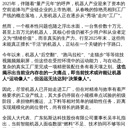
2025年，伴随着“量产元年”的呼声，机器人产业迎来了资本的
空前追捧与产业链企业的上市热潮。从春晚的惊艳亮相到工厂
产线的概念落地，人形机器人正在逐步从“秀场”走向“工厂”。
然而，一个根本性问题也随之浮出水面，一台售价数十万元、
甚至上百万元的机器人，其核心价值仍被不少用户和从业者定
义为“情绪价值”，而非真实的生产力。行至2025年末，这些尚
未能真正擅长“干活”的机器人，正站在一个关键的十字路口。
今年以来，机器人“后空翻”、“跑马拉松”、“走猫步”等等炫技
视频频频刷屏，但这些在受控环境中的运动能力，与在动态、
复杂的真实工厂里完成一项精密装配任务有着天壤之别。
这也
揭示出当前业内存在的一大痛点，即当前技术或许能让机器
人“运动像人”，但远远无法达到“决策像人”。
因此，尽管机器人已开始走进工厂，但在对精准与效率有着严
格要求的工业产线上，其大多仍停留在小规模单点试验的初级
阶段，承担物料搬运、上下料等相对简单的辅助性任务，距离
实现规模化的岗位替代，尚有很长的路要走。
全国人大代表、广东拓斯达科技股份有限公司董事长吴丰礼指
出，当前智能机器人面临数据“燃料”不足、技术协同不够等问