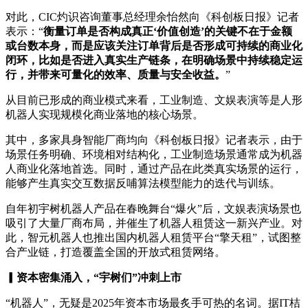
对此，CIC灼识咨询董事总经理余怡然向《科创板日报》记者
表示：“
衡量订单是否构成真正‘价值创造’的关键不在于金额
或台数本身，而是应该关注订单背后是否形成可持续的商业化
闭环，比如是否进入真实生产链条，在明确场景中持续稳定运
行，并带来可量化的效率、质量与安全收益。
”
从目前已形成的商业模式来看，工业制造、文娱表演等是人形
机器人实现规模化商业落地的核心场景。
其中，多家具身智能厂商均向《科创板日报》记者表示，由于
场景任务明确、环境相对结构化，工业制造场景通常成为机器
人商业化落地首选。同时，通过产品在此类真实场景的运行，
能够产生真实交互数据反哺算法模型能力的迭代与训练。
自年初宇树机器人产品在春晚舞台“爆火”后，文娱表演场景也
吸引了大量厂商布局，并催生了机器人租赁这一新兴产业。对
此，智元机器人也推出国内机器人租赁平台“擎天租”，试图整
合产业链，打造覆盖全国的开放式租赁网络。
▎资本密集涌入，“宇树们”冲刺上市
“机器人”，无疑是2025年资本市场最炙手可热的名词。据IT桔